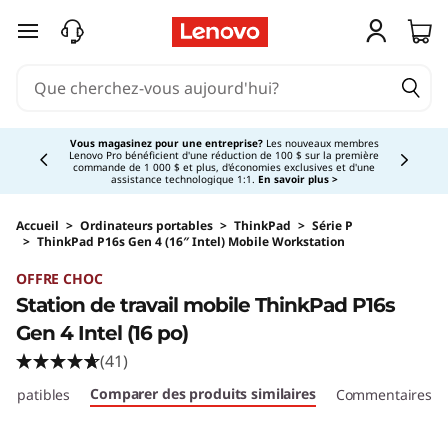
passer au contenu principal
Currently displaying item 3 of 5
Vous magasinez pour une entreprise?
Les nouveaux membres
Lenovo Pro bénéficient d'une réduction de 100 $ sur la première
commande de 1 000 $ et plus, d'économies exclusives et d'une
assistance technologique 1:1.
En savoir plus >
Accueil
>
Ordinateurs portables
>
ThinkPad
>
Série P
>
ThinkPad P16s Gen 4 (16″ Intel) Mobile Workstation
Original Price 7269.00 CAD Discounted Price
OFFRE CHOC
Station de travail mobile ThinkPad P16s
Gen 4 Intel (16 po)
(41)
Comparer des produits similaires
compatibles
Commentaires