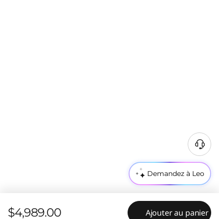
B
e
s
Demandez à Leo
o
i
n
$4,989.00
Ajouter au panier
d