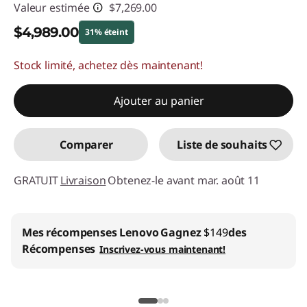
Valeur estimée
$7,269.00
$4,989.00
31% éteint
Stock limité, achetez dès maintenant!
Économies instantanées :
-$2,280.00
Promo price: Max 5 units per order
Ajouter au panier
Comparer
Liste de souhaits
GRATUIT
Livraison
Obtenez-le avant mar. août 11
Mes récompenses Lenovo
Gagnez
$149
des
Récompenses
Inscrivez-vous maintenant!