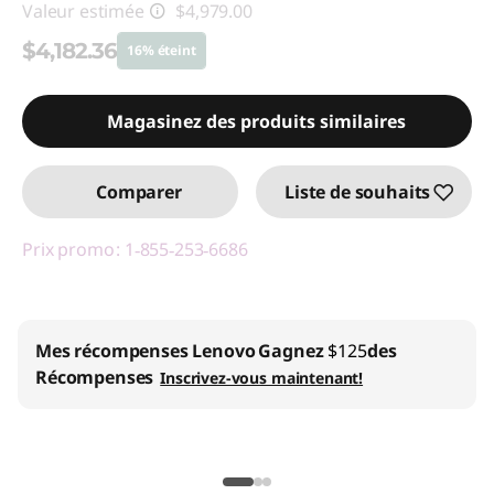
Valeur estimée
$4,979.00
$4,182.36
16% éteint
Économies instantanées :
-$796.64
Magasinez des produits similaires
Promo price: Max 5 units per order
Comparer
Liste de souhaits
Prix promo : 1‑855‑253‑6686
Mes récompenses Lenovo
Gagnez
$125
des
Récompenses
Inscrivez-vous maintenant!