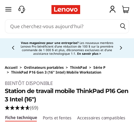
passer au contenu principal
Currently displaying item 3 of 5
Vous magasinez pour une entreprise?
Les nouveaux membres
Lenovo Pro bénéficient d'une réduction de 100 $ sur la première
commande de 1 000 $ et plus, d'économies exclusives et d'une
assistance technologique 1:1.
En savoir plus >
Accueil
>
Ordinateurs portables
>
ThinkPad
>
Série P
>
ThinkPad P16 Gen 3 (16" Intel) Mobile Workstation
Original Price 4979.00 CAD Discounted Price 
BIENTÔT DISPONIBLE
Station de travail mobile ThinkPad P16 Gen
3 Intel (16″)
(69)
Fiche technique
Ports et fentes
Accessoires compatibles
C