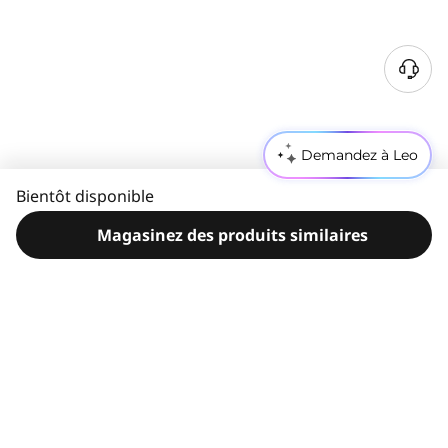
B
e
s
o
Demandez à Leo
i
n
Bientôt disponible
d
'
Magasinez des produits similaires
a
i
d
e
?