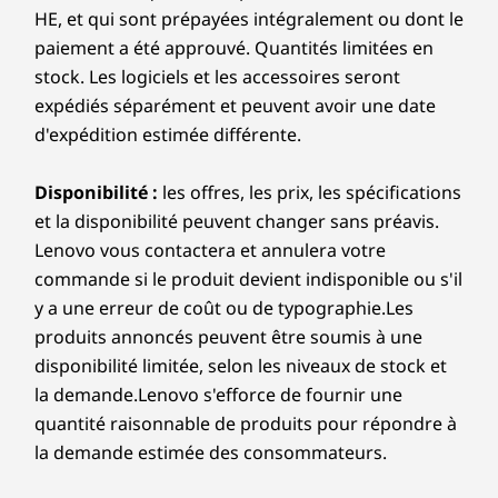
HE, et qui sont prépayées intégralement ou dont le
RAID
Disque dur
Disque dur
Disque d
paiement a été approuvé. Quantités limitées en
Up to 8TB M.2
Jusqu’à 2 To de
Jusqu’à 2 
0 / 1
stock. Les logiciels et les accessoires seront
PCIe Gen5 NVMe
SSD NVMe M.2
SSD NVMe
Performance SSD,
PCIe de 4e
PCIe de
expédiés séparément et peuvent avoir une date
Batterie
2 x 4TB drives
génération x 4
4e générat
d'expédition estimée différente.
90Whr, unité remplaçable par le client (CRU)
Prend en charge Rapid Charge (60 minutes = 80 % de
Magasiner
Magas
Disponibilité :
les offres, les prix, les spécifications
la capacité)
et la disponibilité peuvent changer sans préavis.
Lenovo vous contactera et annulera votre
Comparer
Comparer
Compa
Audio
commande si le produit devient indisponible ou s'il
2 x microphones à champ lointain
y a une erreur de coût ou de typographie.Les
2 x haut-parleurs (orientés vers le bas)
Le moniteur et le clavier sont en option et vendus séparément.
Explorer tout Ordinateurs portables
produits annoncés peuvent être soumis à une
®
Dolby Atmos
disponibilité limitée, selon les niveaux de stock et
®
Dolby Voice
PUISSANCE ULTRA DE
GRAP
la demande.Lenovo s'efforce de fournir une
TRAITEMENT
L
quantité raisonnable de produits pour répondre à
Caméra
Conçu pour
la demande estimée des consommateurs.
5 MP RVB (rouge, vert, bleu) et infrarouge (IR) avec
détection de présence humaine et obturateur de