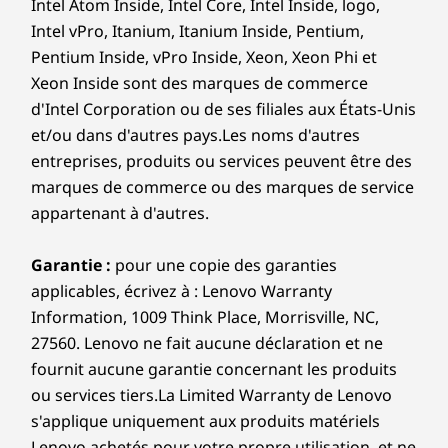
Intel Atom Inside, Intel Core, Intel Inside, logo,
Plus net, plus
Les vitesses de transfert des ports USB sont approximatives
Intel vPro, Itanium, Itanium Inside, Pentium,
et dépendent de nombreux facteurs, tels que la capacité de
Pentium Inside, vPro Inside, Xeon, Xeon Phi et
lumineux, plus
traitement des appareils hôtes/périphériques, les attributs
Xeon Inside sont des marques de commerce
des fichiers, la configuration du système et les
intelligent
d'Intel Corporation ou de ses filiales aux États-Unis
environnements d’exploitation; les vitesses réelles varient et
et/ou dans d'autres pays.Les noms d'autres
peuvent être inférieures à celles attendues.
Le ThinkPad P1 Gen 8 de 16 pouces améliore
entreprises, produits ou services peuvent être des
les visuels avec des options d'affichage
marques de commerce ou des marques de service
Connexion sans fil
avancées, y compris la technologie Tandem
appartenant à d'autres.
®
OLED (T-OLED). Découvrez une précision des
Intel
WiFi 7* BE201 802.11BE (2 x 2)
couleurs époustouflante, un contraste
®
Bluetooth
5.4
Garantie :
pour une copie des garanties
profond et une luminosité exceptionnelle pour
applicables, écrivez à : Lenovo Warranty
une expérience de visualisation immersive.
* WiFi 7 nécessite le système d’exploitation Windows 11, ainsi
Information, 1009 Think Place, Morrisville, NC,
Parfait pour les utilisateurs expérimentés, il
qu’un routeur WiFi 7 séparé et/ou d’autres appareils de
27560. Lenovo ne fait aucune déclaration et ne
offre une visibilité en extérieur et une efficacité
réseau pour répondre aux exigences complètes du WiFi 7. Il
fournit aucune garantie concernant les produits
énergétique supérieures, assurant des visuels
est rétrocompatible avec les normes WiFi précédentes et
ou services tiers.La Limited Warranty de Lenovo
vibrants en déplacement.
disponible uniquement dans les pays où le WiFi 7 est pris en
s'applique uniquement aux produits matériels
charge.
Lenovo achetés pour votre propre utilisation, et ne