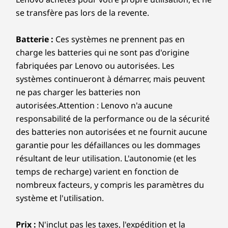
se transfère pas lors de la revente.
Station d’accueil prise en charge
Station d'accueil pour station de travail portable
Batterie :
Ces systèmes ne prennent pas en
Thunderbolt™ 5
charge les batteries qui ne sont pas d'origine
Station d'accueil pour station de travail portable
fabriquées par Lenovo ou autorisées. Les
Thunderbolt™ 4
systèmes continueront à démarrer, mais peuvent
Les spécifications peuvent varier selon la région/le modèle et la
ne pas charger les batteries non
disponibilité.
autorisées.Attention : Lenovo n'a aucune
responsabilité de la performance ou de la sécurité
Conçu pour chaque flux
des batteries non autorisées et ne fournit aucune
Conception
garantie pour les défaillances ou les dommages
de travail professionnel
Affichage
résultant de leur utilisation. L'autonomie (et les
temps de recharge) varient en fonction de
16 pouces 3,2K (3200 x 2000) Tandem-OLED*, 16:10,
600 nits, antireflets / antismudge, 40 à 120 Hz, 100 %
nombreux facteurs, y compris les paramètres du
®
système et l'utilisation.
DCI-P3, DisplayHDR 600, Dolby Vision
, étalonnage
des couleurs en usine X-Rite (FCC), faible éclairage bleu
Prix :
N'inclut pas les taxes, l'expédition et la
®
certifié TÜV Eyesafe
, écran tactile