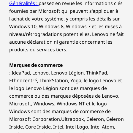
tout gérer
Généralités :
passez en revue les informations clés
confidentialité de la caméra Web
Ex
fournies par Microsoft qui peuvent s'appliquer à
Le P1 Gen 8 est équipé des processeurs
grap
Les spécifications peuvent varier selon la région/le modèle et la
l'achat de votre système, y compris les détails sur
disponibilité.
®
jusqu
Intel
Core™ Ultra (série 2) série H pour
Windows 10, Windows 8, Windows 7 et les mises à
favori
gérer les charges de travail exigeantes.
niveau/rétrogradations potentielles. Lenovo ne fait
pour
Son unité de traitement neuronal
aucune déclaration ni garantie concernant les
Connectivité
traç
intégrée (NPU) dispose de capacités
produits ou services tiers.
l'acc
informatiques de pointe, optimisant les
Ports / Fentes
réac
flux de travail d'IA avec une efficacité
Marques de commerce
USB-A (USB 10 Gbit/s), toujours activé
exceptionnelle.
: IdeaPad, Lenovo, Lenovo Légion, ThinkPad,
®
USB-C
(Thunderbolt™ 4, USB 40 Gbit/s) avec Power
Ethnocentré, ThinkStation, Yoga, le logo Lenovo et
Delivery 3.1 et DisplayPort™ 2.1
le logo Lenovo Légion sont des marques de
®
2 x USB-C
(Thunderbolt™ 5, USB 80 Gbit/s) avec
commerce ou des marques déposées de Lenovo.
Power Delivery 3.1 et DisplayPort™ 2.1
Microsoft, Windows, Windows NT et le logo
Lecteur de carte SD Express 7.0
Windows sont des marques de commerce de
®
HDMI
2.1 (prend en charge une résolution jusqu’à 8K
Microsoft Corporation.Ultrabook, Celeron, Celeron
à 60 Hz ou 4K à 120 Hz)
Inside, Core Inside, Intel, Intel Logo, Intel Atom,
Combinaison casque/microphone
AFFICHAGE IMMERSIF