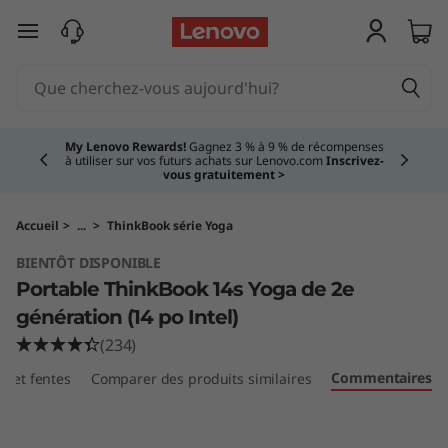
T
passer au contenu principal
h
i
Currently displaying item 3 of 5
n
Vous magasinez pour une entreprise?
Les nouveaux membres
Lenovo Pro bénéficient d'une réduction de 100 $ sur la première
commande de 1 000 $ et plus, d'économies exclusives et d'une
k
assistance technologique 1:1.
En savoir plus >
B
Accueil
>
...
>
ThinkBook série Yoga
BIENTÔT DISPONIBLE
o
Portable ThinkBook 14s Yoga de 2e
o
génération (14 po Intel)
(234)
k
Commentaires
ts et fentes
Comparer des produits similaires
1