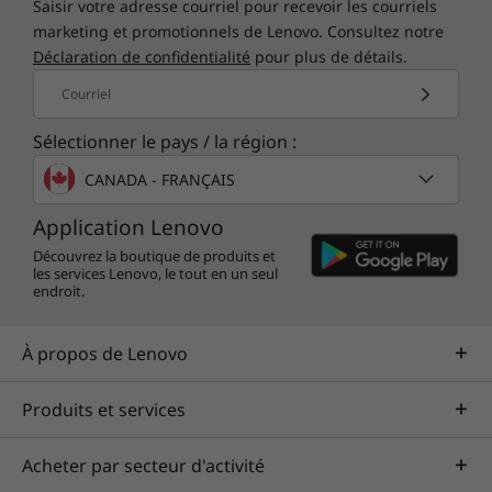
Saisir votre adresse courriel pour recevoir les courriels
Les spécifications peuvent varier selon la région/le modèle et la
marketing et promotionnels de Lenovo. Consultez notre
disponibilité
Déclaration de confidentialité
pour plus de détails.
Courriel
Sélectionner le pays / la région :
CANADA - FRANÇAIS
Application Lenovo
Découvrez la boutique de produits et
Sécurité et commodité
les services Lenovo, le tout en un seul
endroit.
Les caractéristiques de sécurité et de
commodité comprennent un bouton
À propos de Lenovo
d’alimentation/lecteur d’empreinte digitale et le
stylet intelligent intégré ThinkBook 14s Yoga
Produits et services
de 2e génération. Il suffit de le retirer de sa
fente pour ouvrir l’application Smart Note. Le
Acheter par secteur d'activité
®
regard de Mirametrix
peut détecter votre