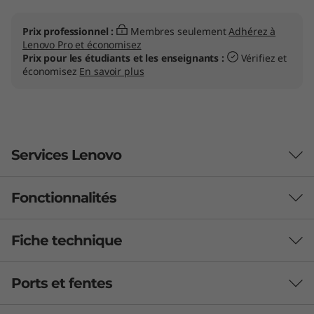
Prix professionnel :
Membres seulement
Adhérez à
Lenovo Pro et économisez
Prix pour les étudiants et les enseignants :
Vérifiez et
économisez
En savoir plus
Services Lenovo
Fonctionnalités
Profitez du support VIP
Lenovo Premier Support Plus
offre un soutien VIP,
Fiche technique
résolvant vos problèmes informatiques mieux et plus
rapidement. Profitez d'un accès direct 24/7/365 à des
Ports et fentes
techniciens expérimentés qui offrent des solutions
Processeur
personnalisées qui fonctionnent à chaque fois. Et