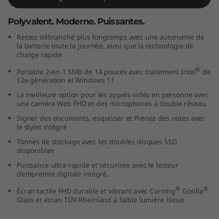
1
Polyvalent. Moderne. Puissantes.
4
Restez débranché plus longtemps avec une autonomie de
la batterie toute la journée, ainsi que la technologie de
"
charge rapide
®
I
Portable 2-en-1 SMB de 14 pouces avec traitement Intel
de
12e génération et Windows 11
n
La meilleure option pour les appels vidéo en personne avec
une caméra Web FHD et des microphones à double réseau
t
Signer des documents, esquisser et Prenez des notes avec
le stylet intégré
e
Tonnes de stockage avec les doubles disques SSD
disponibles
l
Puissance ultra-rapide et sécurisée avec le lecteur
d’empreinte digitale intégré.
)
®
®
Écran tactile FHD durable et vibrant avec Corning
Gorilla
Glass et écran TÜV Rheinland à faible lumière bleue