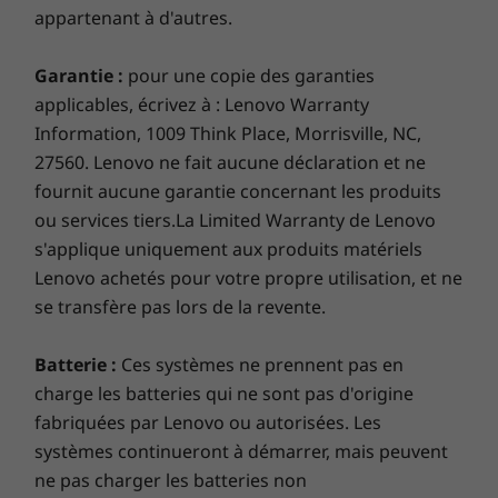
d’exploitation; les vitesses réelles varient et peuvent être
appartenant à d'autres.
inférieures à celles attendues.
Garantie :
pour une copie des garanties
Clavier
applicables, écrivez à : Lenovo Warranty
Taille normale, rétroéclairé, résistant aux
Information, 1009 Think Place, Morrisville, NC,
déversements
27560. Lenovo ne fait aucune déclaration et ne
Pavé tactile de précision en une seule pièce de service
fournit aucune garantie concernant les produits
Clavier de contrôle d’appel
ou services tiers.La Limited Warranty de Lenovo
s'applique uniquement aux produits matériels
Stylet
Lenovo achetés pour votre propre utilisation, et ne
Mémoire, stockage, ports rapides
Stylet intelligent intégré ThinkBook Yoga
se transfère pas lors de la revente.
Il y a plus dans un excellent portable pour
Certifications vertes
Batterie :
Ces systèmes ne prennent pas en
petites entreprises que des processeurs
®
EPEAT
Gold
rapides et un excellent WiFi. Nous équipons
charge les batteries qui ne sont pas d'origine
donc également le ThinkBook 14s Yoga de 2e
fabriquées par Lenovo ou autorisées. Les
Logiciels préinstallés
génération avec jusqu’à une grande mémoire
systèmes continueront à démarrer, mais peuvent
DDR4 réactive pour un multitâche plus fluide.
Gestionnaire de réunions IA
ne pas charger les batteries non