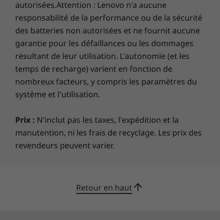
Pour la connexion des moniteurs et des
Lenovo Vantage
autorisées.Attention : Lenovo n'a aucune
périphériques, la large sélection de ports
®
™
McAfee
LiveSafe
(essai)
responsabilité de la performance ou de la sécurité
comprend USB-C, Thunderbolt™ 4 et plus
Office 365 (essai)
des batteries non autorisées et ne fournit aucune
encore.
garantie pour les défaillances ou les dommages
Ce qui est dans la boîte
résultant de leur utilisation. L'autonomie (et les
ThinkBook 14s Yoga de 2e génération (14 po Intel)
temps de recharge) varient en fonction de
Les vitesses de transfert des ports USB sont
Adaptateur CA 65 W
nombreux facteurs, y compris les paramètres du
approximatives et dépendent de nombreux facteurs,
Batterie interne
système et l'utilisation.
tels que la capacité de traitement des appareils
ThinkBook Yoga Pen intelligent intégré
hôtes/périphériques, les attributs de fichiers, la
Guide de démarrage rapide
Prix :
N'inclut pas les taxes, l'expédition et la
configuration du système et les environnements
manutention, ni les frais de recyclage. Les prix des
Plus d’informations
d’exploitation. Les vitesses réelles varient et peuvent
revendeurs peuvent varier.
être inférieures à celles attendues.
Liste complète des spécifications pour les numéros de
pièces commençant par 21DM disponible ici
Retour en haut
*Toutes les spécifications ne sont pas disponibles sur
lenovo.ca