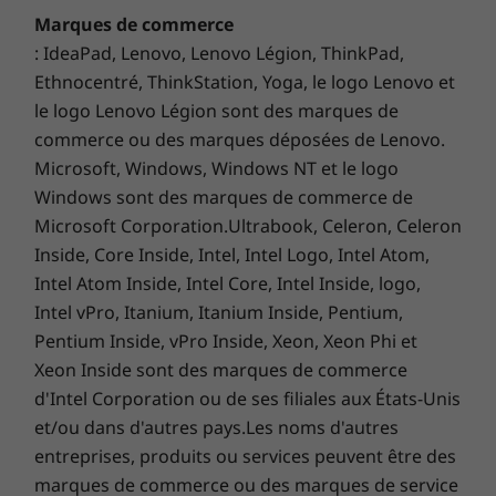
Écran tactile vibrant avec clavier virtuel
prise en charge du système d’exploitation, des
Marques de commerce
routeurs/applications/passerelles qui prennent en
: IdeaPad, Lenovo, Lenovo Légion, ThinkPad,
L’écran de 14 pouces FHD Dolby Vision™ sur le
charge le WiFi 6E, ainsi que des certifications
ThinkBook 14s Yoga de 2e génération offre des
Ethnocentré, ThinkStation, Yoga, le logo Lenovo et
réglementaires régionales et de l’allocation du spectre.
visuels nets avec une palette de couleurs sRVB
le logo Lenovo Légion sont des marques de
de 100 %. L’écran tactile anti-empreinte digitale
commerce ou des marques déposées de Lenovo.
Ports / Fentes
accepte les gestes de plusieurs doigts et
Microsoft, Windows, Windows NT et le logo
USB-C Thunderbolt™ 4
dispose d’un clavier à écran de type téléphone,
Windows sont des marques de commerce de
USB-C 3.1 2e génération (DP/PD)
parfait pour l’utilisation des tablettes. Il est
Microsoft Corporation.Ultrabook, Celeron, Celeron
2 x USB-A 3.2 1re génération (1 toujours activé)
également certifié par TÜV Rheinland pour la
HDMI 2.0
Inside, Core Inside, Intel, Intel Logo, Intel Atom,
faible lumière bleue, avec une protection
Lecteur de
Intel Atom Inside, Intel Core, Intel Inside, logo,
®
®
Corning
Gorilla
Glass et une résolution
carte Micro SD Com
Intel vPro, Itanium, Itanium Inside, Pentium,
Lenovo Super pour l’amélioration automatique
Pentium Inside, vPro Inside, Xeon, Xeon Phi et
de la vidéo.
bo casque/microphoneLes vitesses de transfert du port USB
Xeon Inside sont des marques de commerce
sont approximatives et dépendent de nombreux facteurs, tels
d'Intel Corporation ou de ses filiales aux États-Unis
que la capacité de traitement des appareils
et/ou dans d'autres pays.Les noms d'autres
hôtes/périphériques, les attributs des fichiers, la
entreprises, produits ou services peuvent être des
configuration du système et les environnements
marques de commerce ou des marques de service