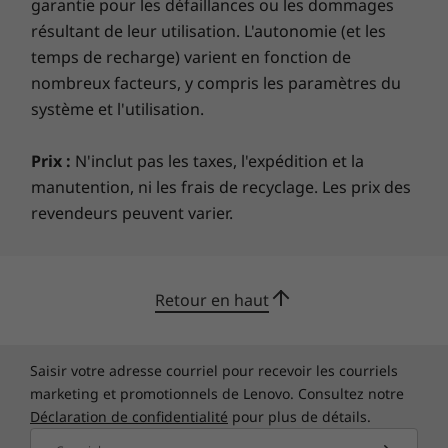
garantie pour les défaillances ou les dommages
Not only does the ThinkBook 13x Gen 2 pack a
résultant de leur utilisation. L'autonomie (et les
lot of power in a small package, but the
temps de recharge) varient en fonction de
package itself is also something to behold. It
nombreux facteurs, y compris les paramètres du
starts with the dual-tone Cloud Grey top cover.
système et l'utilisation.
It's now made with CNC aluminum for extra
durability and is so lightweight you can lift it
Prix :
N'inclut pas les taxes, l'expédition et la
with just the fingers on one hand. Backlit keys
manutention, ni les frais de recyclage. Les prix des
and other features add to the premium look
revendeurs peuvent varier.
and feel.
Retour en haut
Saisir votre adresse courriel pour recevoir les courriels
marketing et promotionnels de Lenovo. Consultez notre
Déclaration de confidentialité
pour plus de détails.