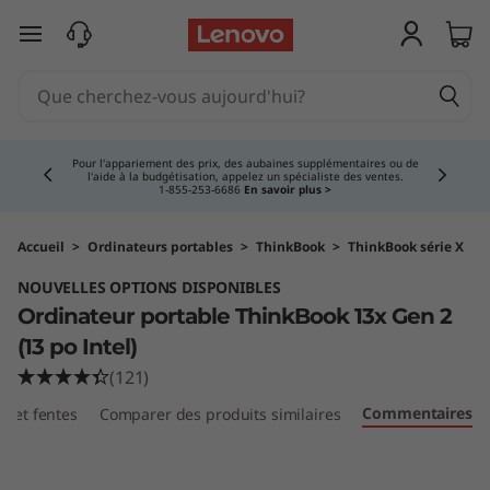
O
passer au contenu principal
r
d
Currently displaying item 4 of 5
i
Pour l'appariement des prix, des aubaines supplémentaires ou de
l'aide à la budgétisation, appelez un spécialiste des ventes.
1‑855‑253‑6686
En savoir plus >
n
a
Accueil
>
Ordinateurs portables
>
ThinkBook
>
ThinkBook série X
NOUVELLES OPTIONS DISPONIBLES
t
Ordinateur portable ThinkBook 13x Gen 2
e
(13 po Intel)
(121)
u
Commentaires
ts et fentes
Comparer des produits similaires
r