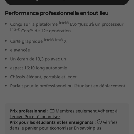
n
Performance professionnelle en tout lieu
k
Intel®
Conçu sur la plateforme
Evo™Jusqu'à un processeur
Intel®
Core™ de 12e génération
B
Intel®
Iris®
Carte graphique
X
o
e avancée
o
Un écran de 13,3 po avec un
aspect 16:10 long autonomie
k
Châssis élégant, portable et léger
1
Parfait pour le professionnel ou l'étudiant en déplacement
3
x
Prix professionnel :
Membres seulement
Adhérez à
Lenovo Pro et économisez
G
Prix pour les étudiants et les enseignants :
Vérifiez
dans le panier pour économiser
En savoir plus