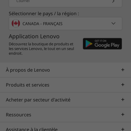
Courriel
Sélectionner le pays / la région :
CANADA - FRANÇAIS
Application Lenovo
Découvrez la boutique de produits et
Step up to the Windows 11
les services Lenovo, le tout en un seul
endroit.
Another update on the ThinkBook 13x Gen 2 is
the Windows 11 operating systems. The
À propos de Lenovo
centered Start menu is more visible and easier
to use. There are improved voice-typing and
Produits et services
command capabilities and better integration
with Microsoft Teams. Also new is Snap
Acheter par secteur d'activité
Groups, which lets you group related apps and
on-screen layouts with easy, one-click access.
Ressources
Assistance à la clientèle