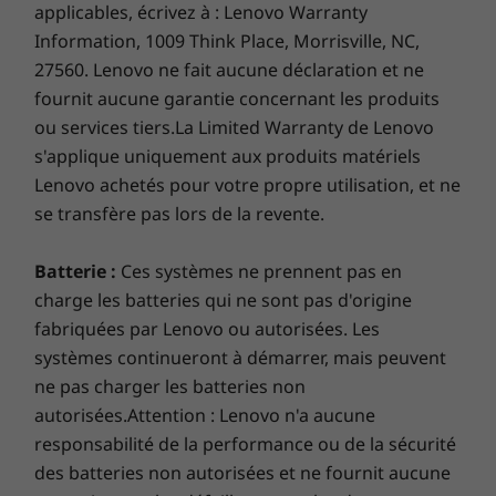
Batterie interne
applicables, écrivez à : Lenovo Warranty
nearly edge-to-edge, giving you bigger keys
56 WhGuide de démarrage rapide
Information, 1009 Think Place, Morrisville, NC,
and the feel of typing on a larger laptop.
27560. Lenovo ne fait aucune déclaration et ne
Plus d'informations
fournit aucune garantie concernant les produits
Liste complète des spécifications pour les numéros de
ou services tiers.La Limited Warranty de Lenovo
s'applique uniquement aux produits matériels
pièces commençant par 21AT disponible ici
Lenovo achetés pour votre propre utilisation, et ne
se transfère pas lors de la revente.
*Toutes les spécifications ne sont pas disponibles sur
lenovo.com
Batterie :
Ces systèmes ne prennent pas en
charge les batteries qui ne sont pas d'origine
Les spécifications peuvent varier selon la région ou le modèle.
fabriquées par Lenovo ou autorisées. Les
systèmes continueront à démarrer, mais peuvent
ne pas charger les batteries non
autorisées.Attention : Lenovo n'a aucune
responsabilité de la performance ou de la sécurité
des batteries non autorisées et ne fournit aucune
Portable style you'll love showing off