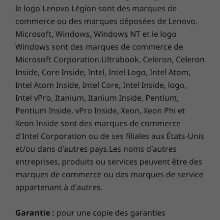
hôtes/périphériques, les attributs des fichiers, la configuration du système
le logo Lenovo Légion sont des marques de
et les environnements d’exploitation; les vitesses réelles varient et peuvent
commerce ou des marques déposées de Lenovo.
être inférieures à celles attendues.
Microsoft, Windows, Windows NT et le logo
Windows sont des marques de commerce de
Clavier
Microsoft Corporation.Ultrabook, Celeron, Celeron
Taille réelle, rétroéclairé, résistant aux déversements
Inside, Core Inside, Intel, Intel Logo, Intel Atom,
Clavier tactile de précision en une seule pièce
Intel Atom Inside, Intel Core, Intel Inside, logo,
Intel vPro, Itanium, Itanium Inside, Pentium,
Pentium Inside, vPro Inside, Xeon, Xeon Phi et
Logiciels préinstallés
Xeon Inside sont des marques de commerce
Small outside, big inside
Gestionnaire de réunions IA
d'Intel Corporation ou de ses filiales aux États-Unis
Lenovo Vantage
Compared to earlier ThinkBook 13x models,
et/ou dans d'autres pays.Les noms d'autres
®
™
McAfee
LiveSafe
(essai)
the Gen 2 version packs a taller screen and
entreprises, produits ou services peuvent être des
Office 365 (essai)
bigger keyboard in the same compact chassis
marques de commerce ou des marques de service
size. The 16:10 display has extremely narrow
Ce qui est dans la boîteCe qui est dans la boîte
appartenant à d'autres.
bezels—the screen-to-body ratio is above 91%
ThinkBook 13x Gen 2 13 pouces
—and dominates the frame when you open
Garantie :
pour une copie des garanties
Adaptateur secteur Intel 65 W
the top cover. Plus, the keyboard stretches