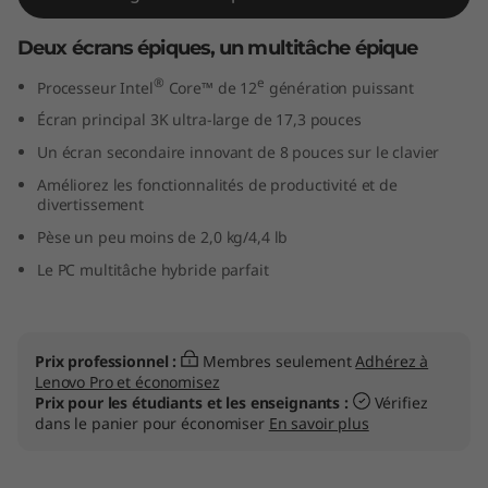
n
Deux écrans épiques, un multitâche épique
k
®
e
Processeur Intel
Core™ de 12
génération puissant
B
Écran principal 3K ultra-large de 17,3 pouces
Un écran secondaire innovant de 8 pouces sur le clavier
o
Améliorez les fonctionnalités de productivité et de
divertissement
o
Pèse un peu moins de 2,0 kg/4,4 lb
k
Le PC multitâche hybride parfait
P
l
Prix professionnel :
Membres seulement
Adhérez à
Lenovo Pro et économisez
u
Prix pour les étudiants et les enseignants :
Vérifiez
dans le panier pour économiser
En savoir plus
s