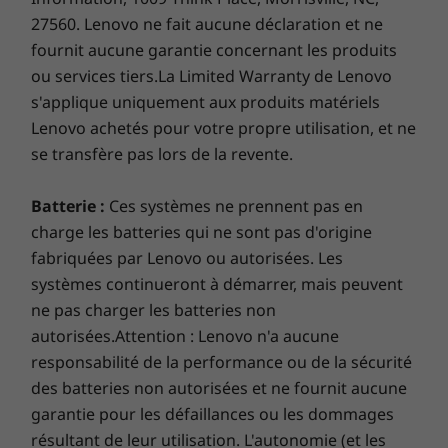
Plus d'informations
rapide en déplacement. Il dispose d’une variété
27560. Lenovo ne fait aucune déclaration et ne
de ports, y compris Thunderbolt, USB-C et
Liste complète des spécifications pour les numéros de
fournit aucune garantie concernant les produits
HDMI, pour les accessoires pour PC prêtes à
ou services tiers.La Limited Warranty de Lenovo
l’emploi. Et avec la batterie 70 Wh, vous pouvez
pièces commençant par 21EL disponible ici
s'applique uniquement aux produits matériels
travailler toute la journée sans interruption,
Lenovo achetés pour votre propre utilisation, et ne
même avec deux écrans en déplacement.
*Toutes les spécifications ne sont pas disponibles sur
se transfère pas lors de la revente.
lenovo.com
Batterie :
Ces systèmes ne prennent pas en
Les spécifications peuvent varier selon la région/le modèle et la
disponibilité
charge les batteries qui ne sont pas d'origine
fabriquées par Lenovo ou autorisées. Les
systèmes continueront à démarrer, mais peuvent
ne pas charger les batteries non
autorisées.Attention : Lenovo n'a aucune
responsabilité de la performance ou de la sécurité
des batteries non autorisées et ne fournit aucune
garantie pour les défaillances ou les dommages
résultant de leur utilisation. L'autonomie (et les