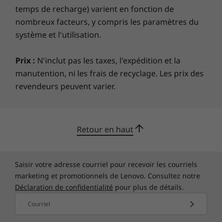
temps de recharge) varient en fonction de
nombreux facteurs, y compris les paramètres du
système et l'utilisation.
Profitez d'avoir plus pour travailler et
jouer avec
Prix :
N'inclut pas les taxes, l'expédition et la
En tant qu’écran large, le ThinkBook Plus de 3e
manutention, ni les frais de recyclage. Les prix des
génération excelle tout simplement. Plus de
revendeurs peuvent varier.
deux fois la largeur de sa hauteur, l’écran 3k de
17,3 pouces a un rapport écran/corps
incroyable de plus de 90 %. Avec 3072 x 1440
Retour en haut
™
pixels, 400 nits de luminosité et Dolby Vision
,
tout est plus net et plus net, des feuilles de
calcul aux films. Il est également certifié
Saisir votre adresse courriel pour recevoir les courriels
®
Eyesafe
et est plus facile pour les yeux.
marketing et promotionnels de Lenovo. Consultez notre
Déclaration de confidentialité
pour plus de détails.
Courriel