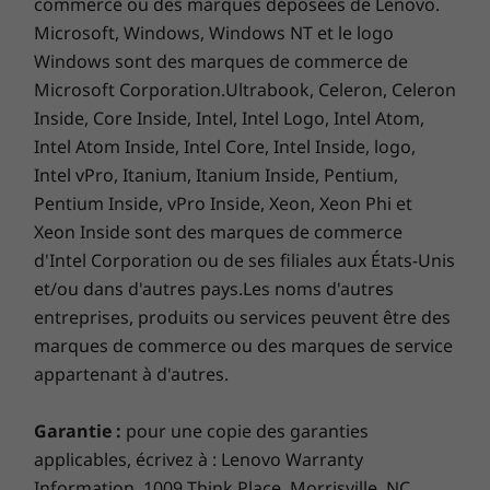
commerce ou des marques déposées de Lenovo.
varieront et peuvent être inférieures à ce qui était attendu.
Microsoft, Windows, Windows NT et le logo
Windows sont des marques de commerce de
Clavier
Microsoft Corporation.Ultrabook, Celeron, Celeron
Pavé tactile en verre rétroéclairé de
Inside, Core Inside, Intel, Intel Logo, Intel Atom,
13 po
Intel Atom Inside, Intel Core, Intel Inside, logo,
Intel vPro, Itanium, Itanium Inside, Pentium,
Logiciel préchargé
Pentium Inside, vPro Inside, Xeon, Xeon Phi et
Lenovo Vantage
Xeon Inside sont des marques de commerce
Microsoft Office 2019 (essai)
d'Intel Corporation ou de ses filiales aux États-Unis
McAfee LiveSafe™ (essai)
et/ou dans d'autres pays.Les noms d'autres
entreprises, produits ou services peuvent être des
Ce qui est dans la boîteCe qui est dans la boîte
marques de commerce ou des marques de service
ThinkBook Plus Gen 3 (17 po Intel)
Vous garde connecté, où que vous soyez
appartenant à d'autres.
Batterie interne de 70 Wh
Un peu moins de 1 pouce (17,9 mm)
Adaptateur secteur USB-C de 100 W avec charge
d’épaisseur, ce format à double écran est
rapide
Garantie :
pour une copie des garanties
inférieur à 2 kg (4,4 lb). Il est activé pour le WiFi
Guide de démarrage rapide
applicables, écrivez à : Lenovo Warranty
6E pour un accès à Internet meilleur et plus
Information, 1009 Think Place, Morrisville, NC,