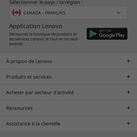
Sélectionner le pays / la région :
CANADA - FRANÇAIS
Application Lenovo
Découvrez la boutique de produits et
les services Lenovo, le tout en un seul
endroit.
À propos de Lenovo
Produits et services
Vivez une vie moins ordinaire
Acheter par secteur d'activité
Diffusez un film, regardez YouTube ou jouez
Ressources
sur l’écran principal époustouflant tout en
discutant avec vos amis sur le deuxième écran.
Vous pouvez même diffuser les jeux en direct
Assistance à la clientèle
directement sans avoir besoin d’un autre