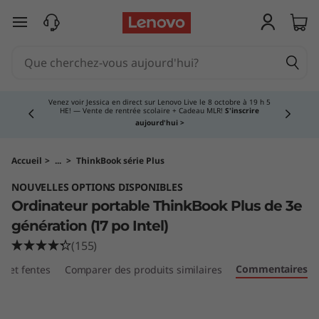
O
passer au contenu principal
r
d
Currently displaying item 4 of 5
i
Venez voir Jessica en direct sur Lenovo Live le 8 octobre à 19 h 5
HE! — Vente de rentrée scolaire + Cadeau MLR!
S'inscrire
aujourd'hui >
n
a
Accueil
>
...
>
ThinkBook série Plus
NOUVELLES OPTIONS DISPONIBLES
t
Ordinateur portable ThinkBook Plus de 3e
e
génération (17 po Intel)
(155)
u
Commentaires
ts et fentes
Comparer des produits similaires
r