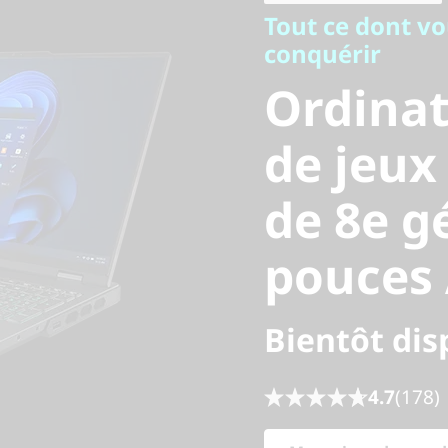
Ordinat
Tout ce dont vo
conquérir
portable
Ordinat
Legion P
de jeux
de 8e g
générati
pouces
pouces 
Bientôt dis
4.7
(178)