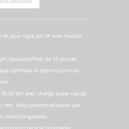
its similaires
 de jeux réglé par IA avec muscle
ight époustouflant de 16 pouces
que optimale et optimisation du
éel
 99,99 Wh avec charge super rapide
 vert, bleu) personnalisables par
s interchangeables
l'aluminium recyclé polymères