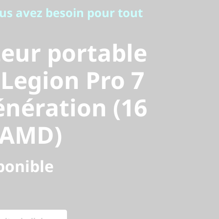
eur
us avez besoin pour tout
 de jeux
eur portable
ro 7 de 8e
 Legion Pro 7
énération (16
on (16
 AMD)
AMD)
ponible