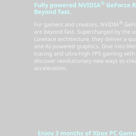
®
Fully powered NVIDIA
GeForce R
Beyond fast.
®
For gamers and creators, NVIDIA
GeFo
are beyond fast. Supercharged by the u
Lovelace architecture, they deliver a 
and AI-powered graphics. Dive into lifel
tracing and ultra-high FPS gaming with 
discover revolutionary new ways to cr
acceleration.
Enjoy 3 months of Xbox PC Game