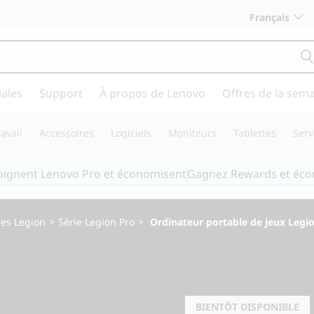
Français
ales
Support
À propos de Lenovo
Offres de la sem
avail
Accessoires
Logiciels
Moniteurs
Tablettes
Serv
joignent Lenovo Pro et économisent
Gagnez Rewards et éc
les Legion
>
Série Legion Pro
>
Ordinateur portable de jeux Legi
Tout ce dont vous
conquérir
BIENTÔT DISPONIBLE