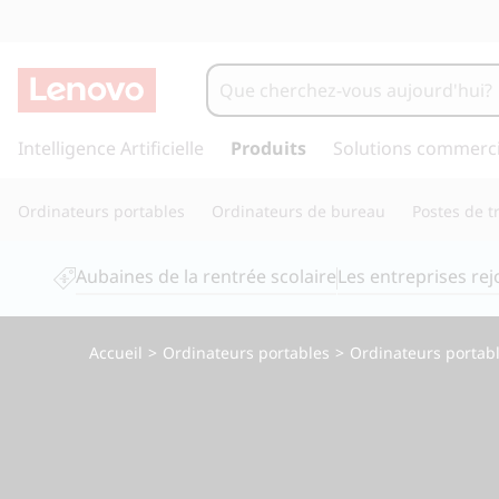
O
r
d
p
a
Intelligence Artificielle
Produits
Solutions commerci
i
s
s
n
Ordinateurs portables
Ordinateurs de bureau
Postes de tr
e
r
a
a
Aubaines de la rentrée scolaire
Les entreprises re
u
t
c
o
e
Accueil
>
Ordinateurs portables
>
Ordinateurs portab
n
t
u
e
n
r
u
p