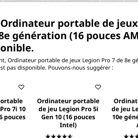
 Ordinateur portable de jeu
NOTRE PROMESSE
 8e génération (16 pouces AM
Services Lenovo
ponible.
, Ordinateur portable de jeux Legion Pro 7 de 8e gé
st pas disponible. Pouvons-nous suggérer :
ortable
Ordinateur portable
Ordinat
Parce que la vie ne fait pas
Pro 7i 10
de jeu Legion Pro 5i
de jeu L
de cadeaux
6 pouces
Gen 10 (16 pouces
10e géné
Les ordinateurs portables tombent, le
Intel)
café se renverse, les surtensions
électriques. Avec
la protection contre
.7
(425)
4.6
(469)