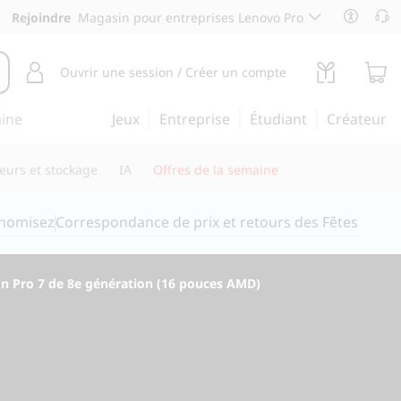
Rejoindre
Magasin pour entreprises Lenovo Pro
Ouvrir une session / Créer un compte
aine
Jeux
Entreprise
Étudiant
Créateur
eurs et stockage
IA
Offres de la semaine
onomisez
Correspondance de prix et retours des Fêtes
on Pro 7 de 8e génération (16 pouces AMD)
 avez besoin pour tout