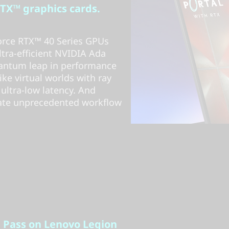
TX™ graphics cards.
rce RTX™ 40 Series GPUs
ltra-efficient NVIDIA Ada
quantum leap in performance
ike virtual worlds with ray
ultra-low latency. And
eate unprecedented workflow
 Pass on Lenovo Legion