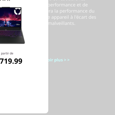
problèmes de performance et de
sécurité, améliorera la performance du
PC et gardera votre appareil à l'écart des
logiciels malveillants.
 partir de
,719.99
En savoir plus > >