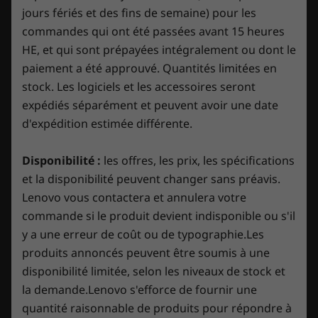
features, and the power of AI.
Obturateur électronique de la caméra Web
jours fériés et des fins de semaine) pour les
commandes qui ont été passées avant 15 heures
Magasiner
Magas
Audio
HE, et qui sont prépayées intégralement ou dont le
2 x haut-parleurs stéréo audio Nahimic de 2 W
paiement a été approuvé. Quantités limitées en
Comparer
Comparer
Compa
stock. Les logiciels et les accessoires seront
Caméra
expédiés séparément et peuvent avoir une date
720p HD
d'expédition estimée différente.
Explorer tout Ordinateurs portables
Dimensions (H x L x P)
Disponibilité :
les offres, les prix, les spécifications
19,99 à 24,05 mm x 358,8 mm x 262,35 mm / 0,79 po –
et la disponibilité peuvent changer sans préavis.
0,95 po x 14,13 po x 10,33 po
Lenovo vous contactera et annulera votre
Enjoy 3 Months of Xbox Game Pass on
commande si le produit devient indisponible ou s'il
Poids
Lenovo Legion devices
y a une erreur de coût ou de typographie.Les
À partir de 2,4 kg / 5,29 lbs
produits annoncés peuvent être soumis à une
Play over 100 high-quality games with your
disponibilité limitée, selon les niveaux de stock et
Couleur
new Lenovo Legion PC and three months of
la demande.Lenovo s'efforce de fournir une
Storm Grey
Xbox Game Pass-including EA Play. With new
quantité raisonnable de produits pour répondre à
games added all the time, there's always