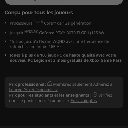
e
Conçu pour tous les joueurs
l
Intel®
Processeurs
Core™ de 12e génération
)
NVIDIA®
Jusqu'à
GeForce RTX™ 3070 Ti GPU (125 W)
15,6 po jusqu'à l'écran WQHD avec une fréquence de
rafraîchissement de 165 Hz
Jouez à plus de 100 jeux PC de haute qualité avec votre
nouveau PC Legion et 3 mois gratuits de Xbox Game Pass
Prix professionnel :
Membres seulement
Adhérez à
Lenovo Pro et économisez
Prix pour les étudiants et les enseignants :
Vérifiez
dans le panier pour économiser
En savoir plus