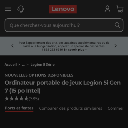
L
passer au contenu principal
e
g
Currently displaying item 5 of 5
i
Achetez maintenant, payez en trop.
En savoir plus >
o
n
Accueil
>
...
>
Legion 5 Série
NOUVELLES OPTIONS DISPONIBLES
5
Ordinateur portable de jeux Legion 5i Gen
i
7 (15 po Intel)
(385)
G
Ports et fentes
Comparer des produits similaires
Commenta
e