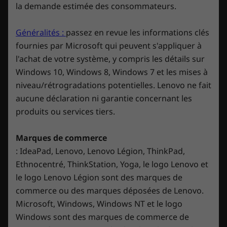
Connectivité
la demande estimée des consommateurs.
something new to play. Download and play in
full fidelity or play console games from the
WiFi 6E* 802.11AX (2 x 2)
cloud with connected controller. Ready to
Bluetooth®
Généralités :
passez en revue les informations clés
5.1
redeem? See https://www.xbox.com/oem-offer.
fournies par Microsoft qui peuvent s'appliquer à
l'achat de votre système, y compris les détails sur
*6 GHz Le fonctionnement du WiFi 6E dépend de la prise en charge du
Windows 10, Windows 8, Windows 7 et les mises à
système d’exploitation, des routeurs/points d’accès/passerelles qui
niveau/rétrogradations potentielles. Lenovo ne fait
prennent en charge le WiFi 6E, ainsi que des certifications réglementaires
aucune déclaration ni garantie concernant les
régionales et de l’allocation du spectre.
produits ou services tiers.
Ports
Gauche :
Marques de commerce
: IdeaPad, Lenovo, Lenovo Légion, ThinkPad,
USB-C Thunderbolt™ 4 (DisplayPort 1.4)
Ethnocentré, ThinkStation, Yoga, le logo Lenovo et
USB-C 3.2 Gen 2 (DisplayPort 1.4)
le logo Lenovo Légion sont des marques de
commerce ou des marques déposées de Lenovo.
Stealthy & sleek. Gaming chic.
Droite :
Microsoft, Windows, Windows NT et le logo
Slimmer and fiercer than ever before, the
Windows sont des marques de commerce de
USB-A 3.2 Gen 1 Com
Legion 5i Gen 7 (15″ Intel) comes in a sleek,