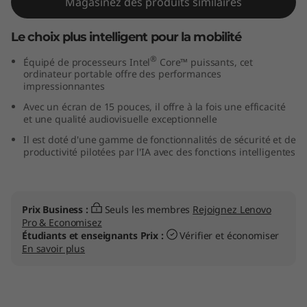
Magasinez des produits similaires
n
Le choix plus intelligent pour la mobilité
9
®
Équipé de processeurs Intel
Core™ puissants, cet
(
ordinateur portable offre des performances
impressionnantes
1
Avec un écran de 15 pouces, il offre à la fois une efficacité
et une qualité audiovisuelle exceptionnelle
5
Il est doté d'une gamme de fonctionnalités de sécurité et de
productivité pilotées par l'IA avec des fonctions intelligentes
″
I
Prix Business :
Seuls les membres
Rejoignez Lenovo
n
Pro & Economisez
Étudiants et enseignants Prix :
Vérifier et économiser
t
En savoir plus
e