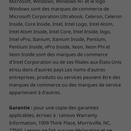
Microsoft, Windows, Windows NT et le logo
Windows sont des marques de commerce de
Certifications / Registres
Microsoft Corporation.Ultrabook, Celeron, Celeron
®
ENERGY STAR
8.0
Inside, Core Inside, Intel, Intel Logo, Intel Atom,
EPEAT™ Silver Enregistré aux États-Unis*
Un engagement durable
Intel Atom Inside, Intel Core, Intel Inside, logo,
MIL-STD-810H test militaire réussi
Intel vPro, Itanium, Itanium Inside, Pentium,
Le produit est livré avec un emballage
rembourré contenant 90 % de plastique
Pentium Inside, vPro Inside, Xeon, Xeon Phi et
recyclé, composé à 90 % de plastique recyclé
Xeon Inside sont des marques de commerce
*Enregistré EPEAT lorsque applicable — voir
www.epeat.net
post-consommation dans le boîtier de
d'Intel Corporation ou de ses filiales aux États-Unis
pour le statut d'enregistrement par pays.
l’adaptateur secteur et à 90 % de plastique
et/ou dans d'autres pays.Les noms d'autres
provenant des océans dans le sac du système.
Les spécifications peuvent varier selon la région/le modèle et la
entreprises, produits ou services peuvent être des
disponibilité
Le couvercle inférieur de l'ordinateur portable
marques de commerce ou des marques de service
IdeaPad Slim 3i utilise même 30 % de plastique
appartenant à d'autres.
recyclé post-consommation. Enregistré
Autres informations
®
®
EPEAT
Certifié Silver et ENERGY STAR
, il
Garantie :
pour une copie des garanties
répond aux critères de performance
Sécurité
applicables, écrivez à : Lenovo Warranty
environnementale sur la longévité du produit,
Capteur d’empreintes digitales
Information, 1009 Think Place, Morrisville, NC,
la conception circulaire et l'efficacité
Webcam avec obturateur de confidentialité
27560. Lenovo ne fait aucune déclaration et ne