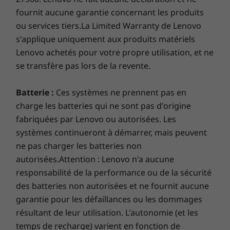
énergétique.
fournit aucune garantie concernant les produits
Logiciels préinstallés
ou services tiers.La Limited Warranty de Lenovo
Lenovo Vantage
s'applique uniquement aux produits matériels
®
McAfee
Version d'essai du LiveSafe™
Lenovo achetés pour votre propre utilisation, et ne
Version d'essai Microsoft 365
se transfère pas lors de la revente.
Contenu de la boîte
Batterie :
Ces systèmes ne prennent pas en
IdeaPad Slim 3i (15 po Intel)
charge les batteries qui ne sont pas d'origine
Adaptateur secteur CA 65 W
fabriquées par Lenovo ou autorisées. Les
Batterie interne 47 Wh
systèmes continueront à démarrer, mais peuvent
Guide de démarrage rapide
ne pas charger les batteries non
autorisées.Attention : Lenovo n'a aucune
Autres informations
responsabilité de la performance ou de la sécurité
Liste complète des spécifications pour les numéros de
Les spécifications peuvent varier selon la région ou le modèle.
des batteries non autorisées et ne fournit aucune
garantie pour les défaillances ou les dommages
pièces commençant par 83E6 disponibles ici
résultant de leur utilisation. L'autonomie (et les
temps de recharge) varient en fonction de
*Toutes les spécifications ne sont pas disponibles sur