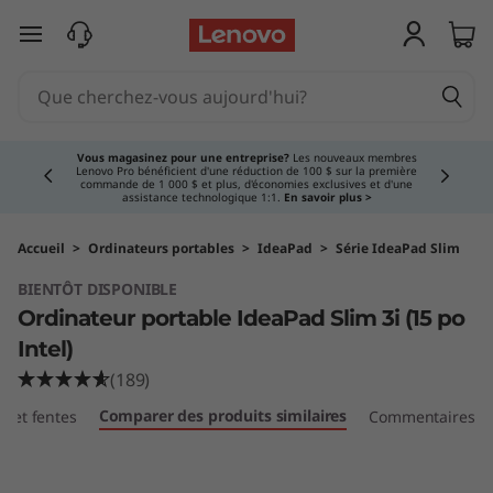
L
passer au contenu principal
e
n
Currently displaying item 3 of 5
o
Vous magasinez pour une entreprise?
Les nouveaux membres
Lenovo Pro bénéficient d'une réduction de 100 $ sur la première
commande de 1 000 $ et plus, d'économies exclusives et d'une
v
assistance technologique 1:1.
En savoir plus >
o
Accueil
>
Ordinateurs portables
>
IdeaPad
>
Série IdeaPad Slim
BIENTÔT DISPONIBLE
I
Ordinateur portable IdeaPad Slim 3i (15 po
d
Intel)
(189)
e
Comparer des produits similaires
ts et fentes
Commentaires
a