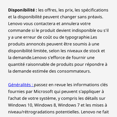
Chaque port dont vous avez besoin
Conçu
et la disponibilité peuvent changer sans préavis.
2 x USB-A (USB 10 Gbit/s)
Lenovo vous contactera et annulera votre
Des flux de travaux créatifs, au travaux
commande si le produit devient indisponible ou s'il
Tra
Côté gauche :
multitâche quotidiens, l’IdeaPad Pro 5i
y a une erreur de coût ou de typographie.Les
don
garde tout à portée de main. Double
produits annoncés peuvent être soumis à une
conne
Entrée d’alimentation (adaptateur Lenovo slim tip)
®
USB-C
, HDMI 2.1, deux ports USB-A et
disponibilité limitée, selon les niveaux de stock et
réso
HDMI™ 2.1 (prend en charge une résolution jusqu’à 4K
un lecteur de carte SD couvrent chaque
la demande.Lenovo s'efforce de fournir une
HDMI 2
à 60 Hz)
connexion.
quantité raisonnable de produits pour répondre à
de tai
®
2 x USB-C
(Thunderbolt™ 4, USB 40 Gbit/s)
USB
la demande estimée des consommateurs.
Prise audio Combo
sto
alim
Généralités :
passez en revue les informations clés
Les vitesses de transfert des ports USB sont approximatives
fournies par Microsoft qui peuvent s'appliquer à
et dépendent de nombreux facteurs, tels que la capacité de
l'achat de votre système, y compris les détails sur
traitement des appareils hôtes/périphériques, les attributs
Windows 10, Windows 8, Windows 7 et les mises à
des fichiers, la configuration du système et les
CONÇU POUR VOTRE QUOTIDIEN
environnements d’exploitation; les vitesses réelles varient et
niveau/rétrogradations potentielles. Lenovo ne fait
peuvent être inférieures à celles attendues.
aucune déclaration ni garantie concernant les
Touches plus
produits ou services tiers.
intelligentes, flux plus
Connexion sans fil