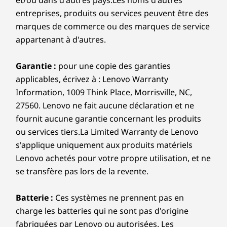
appartenant à d'autres.
16 po 2.8K (2880 x 1800), OLED, reflet, tactile, HDR 1000
longu
l’IdeaPad Pro 5i est conçu pour une
True Black, 100 %DCI-P3, 500 nits, 120 Hz, verre
pour la
puissance qui voyage. Son profil mince
cou
Garantie :
pour une copie des garanties
se glisse facilement dans votre sac
Dimensions (H x L x P)
touch
tandis qu’un châssis conçu avec
applicables, écrivez à : Lenovo Warranty
une 
Aussi mince que 15,9 mm x 356,8 mm x 251 mm / Aussi
précision offre une force et un équilibre
Information, 1009 Think Place, Morrisville, NC,
cha
mince que 0,63 po x 14,05 po x 9,88 po
de qualité supérieure où que vous alliez.
27560. Lenovo ne fait aucune déclaration et ne
conc
fournit aucune garantie concernant les produits
Poids
ou services tiers.La Limited Warranty de Lenovo
À partir de 1,7kg / 3,74lbs
s'applique uniquement aux produits matériels
Lenovo achetés pour votre propre utilisation, et ne
Clavier
se transfère pas lors de la revente.
Course de la touche de 1,5 mm
Rétroéclairée
Batterie :
Ces systèmes ne prennent pas en
charge les batteries qui ne sont pas d'origine
Couleur
fabriquées par Lenovo ou autorisées. Les
Luna Grey
systèmes continueront à démarrer, mais peuvent
Les spécifications peuvent varier selon la région/le modèle et la
ne pas charger les batteries non
disponibilité.