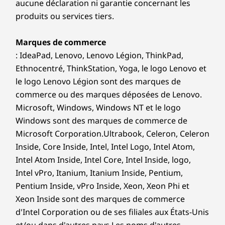
WiFi 7 802.11BE (2 x 2) 320 MHz
Marques de commerce
harmonieux
Bluetooth 5.4
: IdeaPad, Lenovo, Lenovo Légion, ThinkPad,
Ethnocentré, ThinkStation, Yoga, le logo Lenovo et
Le WiFi 7 nécessite le système d’exploitation Windows 11,
le logo Lenovo Légion sont des marques de
ainsi qu’un routeur WiFi 7 séparé et/ou d’autres appareils de
commerce ou des marques déposées de Lenovo.
réseau pour répondre aux exigences complètes du WiFi 7. Il
Microsoft, Windows, Windows NT et le logo
est rétrocompatible avec les normes WiFi précédentes et
Windows sont des marques de commerce de
disponible uniquement dans les pays où le WiFi 7 est pris en
Microsoft Corporation.Ultrabook, Celeron, Celeron
charge.
Inside, Core Inside, Intel, Intel Logo, Intel Atom,
Intel Atom Inside, Intel Core, Intel Inside, logo,
Les spécifications peuvent varier selon la région/le modèle et la
disponibilité.
Intel vPro, Itanium, Itanium Inside, Pentium,
Pentium Inside, vPro Inside, Xeon, Xeon Phi et
Xeon Inside sont des marques de commerce
Conception
d'Intel Corporation ou de ses filiales aux États-Unis
Ultra-mince et portable
Cl
et/ou dans d'autres pays.Les noms d'autres
Affichage
entreprises, produits ou services peuvent être des
16 po 2.8K (2880 x 1800), OLED, reflets, non tactile, HDR
À partir de 15,95 mm / 0.63 po et à
marques de commerce ou des marques de service
1000 True Black, 100 %DCI-P3, 500 nits, 120 Hz
Écriv
partir d’environ 1,7 kg / 3.74 lbs,