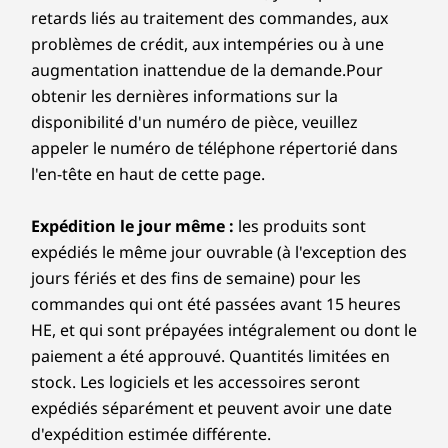
jeux.
includes a second SSD slot, giving you the freedom
augmentation inattendue de la demande.Pour
®
Up to 32GB
Up to 64GB
Up to 32G
Dolby Atmos
to expand your storage capacity as your project
obtenir les dernières informations sur la
LPDDR5X, dual
LPDDR5X Dual
(5600MT/s)
Microphone à double matrice
files and media library grow.
channel
Channel
channel
disponibilité d'un numéro de pièce, veuillez
Is the IdeaPad Pro 5i (16” Intel) durable?
appeler le numéro de téléphone répertorié dans
Caméra
Disque dur
Disque dur
Disque d
l'en-tête en haut de cette page.
The IdeaPad Pro 5i (16” Intel) is built to last. It has
Caméra IR FHD
Up to 1TB SSD,
Up to 2TB PCIe
Up to 1TB
undergone MIL-STD-810H military-grade durability
En savoir plus
En
2nd SSD slot
Gen 4 M.2
PCIe Gen4
Obturateur de confidentialité
testing, which means it’s tough enough to
available
QLC (2242)
Expédition le jour même :
les produits sont
Capteur de temps de vol (ToF)
withstand the bumps and knocks of daily use.
expédiés le même jour ouvrable (à l'exception des
Whether you're working from a coffee shop or
Les spécifications peuvent varier selon la région/le modèle et la
traveling for a project, you can trust it to keep up
Magasiner
Magas
jours fériés et des fins de semaine) pour les
disponibilité.
with your demanding lifestyle.
commandes qui ont été passées avant 15 heures
HE, et qui sont prépayées intégralement ou dont le
Comparer
Comparer
Compa
Connectivité
paiement a été approuvé. Quantités limitées en
stock. Les logiciels et les accessoires seront
Ports/Fentes
expédiés séparément et peuvent avoir une date
Explorer tout Ordinateurs portables
Côté droit :
d'expédition estimée différente.
Bouton d’alimentation
Disponibilité :
les offres, les prix, les spécifications
FLEXIBILITÉ CONNECTÉE
Lecteur de carte SD