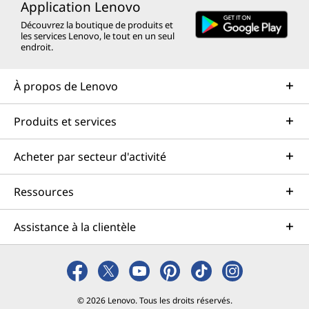
pièces commençant par 83SK disponible ici
Application Lenovo
modèles rationalisés, à des outils d’édition
Découvrez la boutique de produits et
rapides et à des fonctionnalités de
*Toutes les spécifications ne sont pas disponibles sur
les services Lenovo, le tout en un seul
endroit.
collaboration conçues pour accélérer le travail,
lenovo.com
les présentations et les mises à jour sociales
sans sacrifier la qualité. Faites plus avec moins
Les spécifications peuvent varier selon la région/le modèle et la
À propos de Lenovo
disponibilité.
d'effort. Commencez dès aujourd’hui et
découvrez une façon plus intelligente de
Produits et services
concevoir et de partager. Les conditions
générales s'appliquent.
Acheter par secteur d'activité
*Disponible via Lenovo Vantage.
Ressources
Assistance à la clientèle
© 2026 Lenovo. Tous les droits réservés.