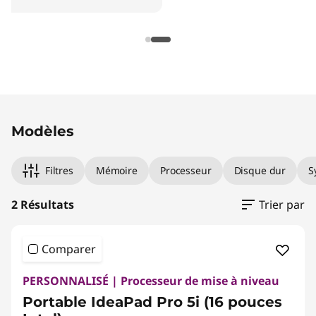
Original Price 3819.99 CAD Discounted Price 
Original Price 4449.99 CAD Discounted Price
Modèles
Filtres
Mémoire
Processeur
Disque dur
S
2 Résultats
Trier par
Comparer
PERSONNALISÉ | Processeur de mise à niveau
Portable IdeaPad Pro 5i (16 pouces