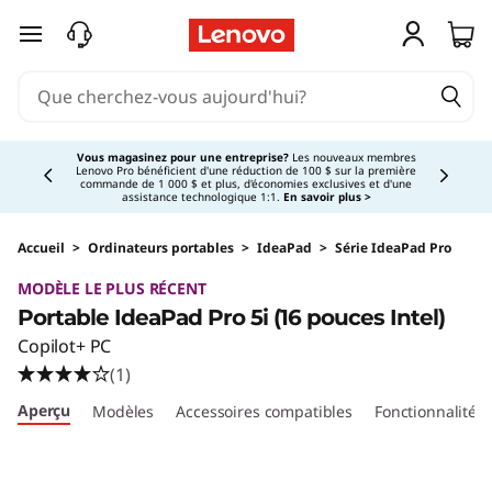
passer au contenu principal
Currently displaying item 3 of 5
Vous magasinez pour une entreprise?
Les nouveaux membres
Lenovo Pro bénéficient d'une réduction de 100 $ sur la première
commande de 1 000 $ et plus, d'économies exclusives et d'une
assistance technologique 1:1.
En savoir plus >
Accueil
>
Ordinateurs portables
>
IdeaPad
>
Série IdeaPad Pro
MODÈLE LE PLUS RÉCENT
Portable IdeaPad Pro 5i (16 pouces Intel)
Copilot+ PC
(1)
Aperçu
Modèles
Accessoires compatibles
Fonctionnalités