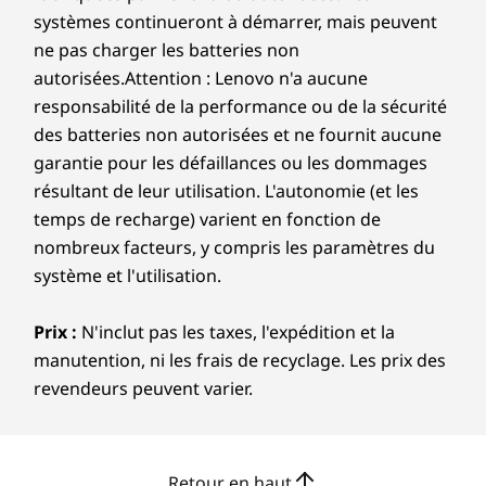
autorisées.Attention : Lenovo n'a aucune
responsabilité de la performance ou de la sécurité
des batteries non autorisées et ne fournit aucune
Durabilité
garantie pour les défaillances ou les dommages
Matériau
résultant de leur utilisation. L'autonomie (et les
temps de recharge) varient en fonction de
50 % d'aluminium recyclé dans le panneau D
EXPÉRIENCES D'IA
nombreux facteurs, y compris les paramètres du
À un tout autre
Autres informations
système et l'utilisation.
EPEAT Gold avec Climate+
niveau. Maintenant
EnergyStar 9.0
Prix :
N'inclut pas les taxes, l'expédition et la
avec l'IA.
MIL-STD-810H
manutention, ni les frais de recyclage. Les prix des
revendeurs peuvent varier.
Les spécifications peuvent varier selon la région/le modèle et la
L’IdeaPad 5i Pro dispose de nouvelles
disponibilité.
caractéristiques et fonctionnalités d’IA
brillantes conçues pour enrichir votre vie
Retour en haut
quotidienne. Transformez les tâches banales
Autres informations
d'ordinaires en extraordinaires. Économisez
du temps, faites des plans, soyez plus créatif.
Logiciels préinstallés