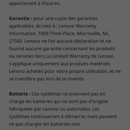
appartenant à d'autres.
Pass, y compris EA Play. Avec de nouveaux jeux
ajoutés régulièrement, il y a toujours quelque
chose de nouveau à découvrir. Téléchargez et
Garantie :
pour une copie des garanties
jouez en fidélité complète ou jouez à des jeux
applicables, écrivez à : Lenovo Warranty
de console à partir du nuage avec un
Information, 1009 Think Place, Morrisville, NC,
contrôleur connecté.Prêt à réclamer votre
27560. Lenovo ne fait aucune déclaration et ne
avantage ? Voir https://www.xbox.com/oem-
fournit aucune garantie concernant les produits
offer.
ou services tiers.La Limited Warranty de Lenovo
s'applique uniquement aux produits matériels
Carte de crédit requise. À moins que vous n’annuliez, vous serez
Lenovo achetés pour votre propre utilisation, et ne
facturé au taux d’abonnement régulier en vigueur lorsque la
se transfère pas lors de la revente.
période promotionnelle se termine. Des conditions, des
exclusions et des limites de diffusion s'appliquent. Jeux en nuage
Batterie :
Ces systèmes ne prennent pas en
Xbox (bêta) : certains appareils et certaines régions. Après la fin
charge les batteries qui ne sont pas d'origine
de la période, une adhésion active est requise pour jouer à des
fabriquées par Lenovo ou autorisées. Les
jeux et à des jeux multijoueurs en ligne. Le catalogue de jeux
systèmes continueront à démarrer, mais peuvent
varie selon le temps, la région et l’appareil. Le contenu
ne pas charger les batteries non
téléchargeable est vendu séparément; si un jeu est retiré du