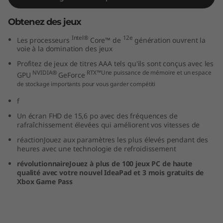
a
Obtenez des jeux
P
Intel®
12e
Les processeurs
Core™ de
génération ouvrent la
voie à la domination des jeux
a
Profitez de jeux de titres AAA tels qu'ils sont conçus avec les
d
NVIDIA®
RTX™Une puissance de mémoire et un espace
GPU
GeForce
de stockage importants pour vous garder compétiti
p
f
o
Un écran FHD de 15,6 po avec des fréquences de
rafraîchissement élevées qui améliorent vos vitesses de
u
réactionJouez aux paramètres les plus élevés pendant des
heures avec une technologie de refroidissement
r
révolutionnaireJouez à plus de 100 jeux PC de haute
qualité avec votre nouvel IdeaPad et 3 mois gratuits de
j
Xbox Game Pass
e