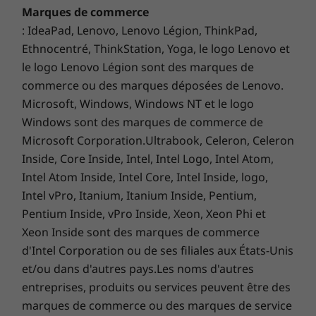
sécurité supplémentaire, et vous avez une
Marques de commerce
Ce qui est dans la boîteCe qui est dans la boîte
machine de jeu intelligente.
: IdeaPad, Lenovo, Lenovo Légion, ThinkPad,
IdeaPad 3i Adaptateur Intel
Ethnocentré, ThinkStation, Yoga, le logo Lenovo et
CA CA de 15 pouces
le logo Lenovo Légion sont des marques de
Batterie interne
commerce ou des marques déposées de Lenovo.
Guide de démarrage rapide
Microsoft, Windows, Windows NT et le logo
Plus d'informations
Windows sont des marques de commerce de
Microsoft Corporation.Ultrabook, Celeron, Celeron
Liste complète des spécifications pour les numéros de
Inside, Core Inside, Intel, Intel Logo, Intel Atom,
Intel Atom Inside, Intel Core, Intel Inside, logo,
pièces commençant par 82S9 disponible ici
Intel vPro, Itanium, Itanium Inside, Pentium,
Pentium Inside, vPro Inside, Xeon, Xeon Phi et
Profitez de 3 mois de Xbox Game Pass sur
Xeon Inside sont des marques de commerce
*Toutes les spécifications ne sont pas disponibles sur
les appareils Lenovo IdeaPad
lenovo.com
d'Intel Corporation ou de ses filiales aux États-Unis
et/ou dans d'autres pays.Les noms d'autres
Jouez à plus de 100 jeux de haute qualité avec
entreprises, produits ou services peuvent être des
votre nouvel ordinateur portable de jeux
Les spécifications peuvent varier selon la région/le modèle et la
marques de commerce ou des marques de service
disponibilité
Lenovo IdeaPad et trois mois de Xbox Game