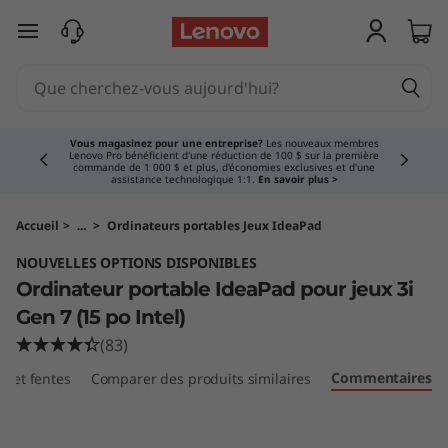
O
passer au contenu principal
r
d
Currently displaying item 3 of 5
i
Vous magasinez pour une entreprise?
Les nouveaux membres
Lenovo Pro bénéficient d'une réduction de 100 $ sur la première
commande de 1 000 $ et plus, d'économies exclusives et d'une
n
assistance technologique 1:1.
En savoir plus >
a
Accueil
>
...
>
Ordinateurs portables Jeux IdeaPad
NOUVELLES OPTIONS DISPONIBLES
t
Ordinateur portable IdeaPad pour jeux 3i
e
Gen 7 (15 po Intel)
(83)
u
Commentaires
ts et fentes
Comparer des produits similaires
r