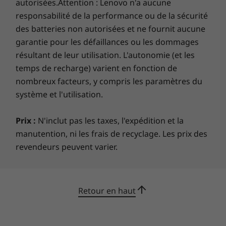
autorisées.Attention : Lenovo n'a aucune
catalogue ou si votre abonnement prend fin, vous devrez
responsabilité de la performance ou de la sécurité
acheter le jeu séparément pour utiliser votre contenu
des batteries non autorisées et ne fournit aucune
téléchargeable. Si vous êtes déjà un membre Xbox Live Gold
garantie pour les défaillances ou les dommages
et/ou Game Pass pour console/PC, les jours restants dans votre
résultant de leur utilisation. L'autonomie (et les
abonnement seront convertis en Ultimate en utilisant un rapport
temps de recharge) varient en fonction de
de conversion. Les futurs remboursements de codes sont
nombreux facteurs, y compris les paramètres du
également soumis au taux de conversion. Toutes les conversions
système et l'utilisation.
vers Ultimate sont finales. Détails et exigences du système à
www.xbox.com Gamepass L’offre est valable sur tous les
Prix :
N'inclut pas les taxes, l'expédition et la
marchés Xbox Game Pass, à l’exclusion de la Russie. Numérique
manutention, ni les frais de recyclage. Les prix des
direct : votre contenu numérique sera livré directement sur votre
revendeurs peuvent varier.
appareil pendant la configuration; aucun code requis.
Retour en haut
Les spécifications peuvent varier selon la région ou le modèle.