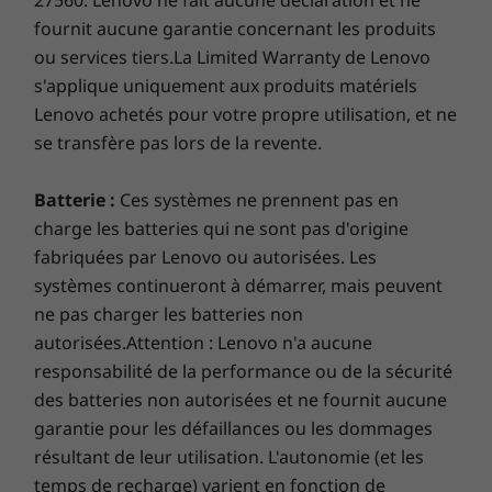
27560. Lenovo ne fait aucune déclaration et ne
Ce qui est dans la boîte
fournit aucune garantie concernant les produits
IdeaPad de jeux 3 (15 po AMD)
Quick and quiet Quad Vent cooling in the
ou services tiers.La Limited Warranty de Lenovo
Guide de démarrage rapide
IdeaPad Gaming 3 laptop means you'll enjoy
s'applique uniquement aux produits matériels
Adaptateur secteur
cooling improvements that’ll keep you gaming
Batterie interne
Lenovo achetés pour votre propre utilisation, et ne
on the highest performance settings. Features
like keyboard air intake, larger ventilation rates
se transfère pas lors de la revente.
Plus d'informations
improved by 20%, and 10% increased fan
Liste complète des spécifications pour les numéros de
airflow from the previous generation make for
Batterie :
Ces systèmes ne prennent pas en
some of the coolest gaming on one of the
charge les batteries qui ne sont pas d'origine
coolest Lenovo machines.
pièces commençant par 82SB disponible ici
fabriquées par Lenovo ou autorisées. Les
systèmes continueront à démarrer, mais peuvent
*Toutes les spécifications ne sont pas disponibles sur
ne pas charger les batteries non
lenovo.com
autorisées.Attention : Lenovo n'a aucune
responsabilité de la performance ou de la sécurité
Les spécifications peuvent varier selon la région/le modèle et la
des batteries non autorisées et ne fournit aucune
disponibilité
garantie pour les défaillances ou les dommages
résultant de leur utilisation. L'autonomie (et les
temps de recharge) varient en fonction de