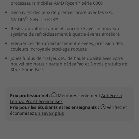
processeurs mobiles AMD Ryzen™ série 6000
Découvrez des jeux de premier ordre avec les GPU
®
p
NVIDIA
GeForce RTX™
Restez au calme, calme et concentré avec le nouveau
o
système de refroidissement à quatre évents amélioré
Fréquences de rafraîchissement élevées, précision des
A
couleurs incroyable stockage robuste
Jouez à plus de 100 jeux PC de haute qualité avec votre
M
nouvel ordinateur portable IdeaPad et 3 mois gratuits de
Xbox Game Pass
D
)
Prix professionnel :
Membres seulement
Adhérez à
Lenovo Pro et économisez
Prix pour les étudiants et les enseignants :
Vérifiez et
économisez
En savoir plus