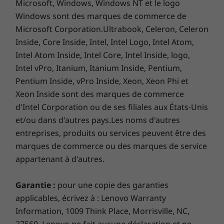
Microsoft, Windows, Windows NT et le logo
RJ45
Direct: Your digital content will be delivered directly to your
Entrée d’
Windows sont des marques de commerce de
device during set up; no codes required.
Microsoft Corporation.Ultrabook, Celeron, Celeron
Inside, Core Inside, Intel, Intel Logo, Intel Atom,
alimentationLes vitesses de transfert du port USB sont
Intel Atom Inside, Intel Core, Intel Inside, logo,
approximatives et dépendent de nombreux facteurs, tels
Intel vPro, Itanium, Itanium Inside, Pentium,
que la capacité de traitement des appareils
Pentium Inside, vPro Inside, Xeon, Xeon Phi et
hôtes/périphériques, les attributs des fichiers, la
Xeon Inside sont des marques de commerce
configuration du système et les environnements
d'Intel Corporation ou de ses filiales aux États-Unis
d’exploitation; les vitesses réelles varient et peuvent être
et/ou dans d'autres pays.Les noms d'autres
inférieures à celles attendues.
entreprises, produits ou services peuvent être des
marques de commerce ou des marques de service
Logiciels préinstallés
appartenant à d'autres.
Lenovo Vantage
™
McAfee LiveSafe
(essai)
Garantie :
pour une copie des garanties
Microsoft Office 2019 (essai)
applicables, écrivez à : Lenovo Warranty
Xbox Game Pass (essai de 3 mois)
Information, 1009 Think Place, Morrisville, NC,
Quad Vent cooling