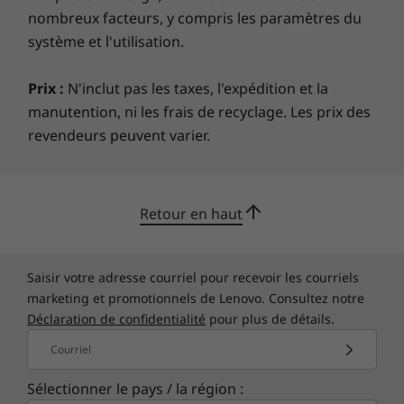
nombreux facteurs, y compris les paramètres du
système et l'utilisation.
Conception élégante et rationalisée toute
neuve
Prix :
N'inclut pas les taxes, l'expédition et la
manutention, ni les frais de recyclage. Les prix des
La conception est expressive mais simple, avec
revendeurs peuvent varier.
des logos minimaux et des accents bleus
subtils qui disent que vous êtes là pour les
jeux, mais avec style. Les ports d’E/S arrière
gardent vos câbles propres et propres. Le
Retour en haut
clavier de jeu emblématique de Lenovo est
doté de commandes multimédias et d’un pavé
numérique. De plus, profitez d’une discrétion
Saisir votre adresse courriel pour recevoir les courriels
supplémentaire avec le commutateur de
marketing et promotionnels de Lenovo. Consultez notre
confidentialité de la caméra Web.
Déclaration de confidentialité
pour plus de détails.
Courriel
Sélectionner le pays / la région :
Les spécifications peuvent varier selon la région ou le modèle.