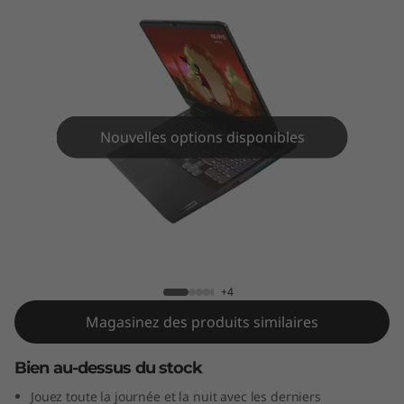
e
u
x
3
Nouvelles options disponibles
G
e
Ordinateur portable IdeaPad de jeux 3
n
(15 po AMD)
7
+4
(
Magasinez des produits similaires
1
Bien au-dessus du stock
5
Jouez toute la journée et la nuit avec les derniers