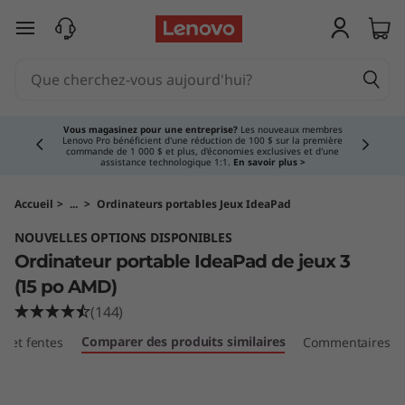
I
passer au contenu principal
d
e
Currently displaying item 3 of 5
a
Vous magasinez pour une entreprise?
Les nouveaux membres
Lenovo Pro bénéficient d'une réduction de 100 $ sur la première
commande de 1 000 $ et plus, d'économies exclusives et d'une
P
assistance technologique 1:1.
En savoir plus >
a
Accueil
>
...
>
Ordinateurs portables Jeux IdeaPad
NOUVELLES OPTIONS DISPONIBLES
d
Ordinateur portable IdeaPad de jeux 3
d
(15 po AMD)
(144)
e
Comparer des produits similaires
ts et fentes
Commentaires
j