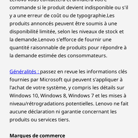
commande si le produit devient indisponible ou s'il
*Le fonctionnement du WiFi 6E à 6 GHz dépend du support
y a une erreur de coût ou de typographie.Les
du système d’exploitation, des routeurs/points
produits annoncés peuvent être soumis à une
d’accès/passerelles compatibles WiFi 6E, ainsi que des
certifications réglementaires régionales et de l’attribution du
disponibilité limitée, selon les niveaux de stock et
spectre.
la demande.Lenovo s'efforce de fournir une
Privacy & peace of mind
quantité raisonnable de produits pour répondre à
Les spécifications peuvent varier selon la région et/ou le modèle et la
The IdeaPad Flex 5i Chromebook Plus is
la demande estimée des consommateurs.
disponibilité
designed with your privacy at heart. And when
the camera is not in use, the physical shutter
Généralités :
passez en revue les informations clés
ensures what’s personal stays personal.
Conception
fournies par Microsoft qui peuvent s'appliquer à
l'achat de votre système, y compris les détails sur
Affichage
Windows 10, Windows 8, Windows 7 et les mises à
Écran tactile IPS WUXGA 14,0 po (1920 x 1200), brillant,
niveau/rétrogradations potentielles. Lenovo ne fait
format 16:10, 300 nits, 45 % NTSC
aucune déclaration ni garantie concernant les
produits ou services tiers.
Dimensions (L x l x H)
19,7 mm x 315,5 mm x 229 mm / 0,8 po x 12,4 po x
Marques de commerce