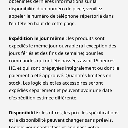
transfert de données, Power Delivery 3.0 et
obtenir les dernières informations sur la
Integrated Intel®
DisplayPort™ 1.4)
Iris® Xe Graphics
disponibilité d'un numéro de pièce, veuillez
Always capture your good side
USB-A 3.2 1e génération
appeler le numéro de téléphone répertorié dans
The IdeaPad Flex 5i Chromebook Plus laptop’s
Casque / microphone
Mémoire totale
l'en-tête en haut de cette page.
8 GB LPDDR4X
FHD webcam and built-in AI-powered video call
Kensington Nano Security
tools automatically enhance clarity and
Expédition le jour même :
les produits sont
lighting, cancel noise, and blur backgrounds—
Magasiner
expédiés le même jour ouvrable (à l'exception des
ensuring you’ll always look and sound your
* de transfert des ports USB sont approximatives et
jours fériés et des fins de semaine) pour les
best during calls.
dépendent de nombreux facteurs, tels que la capacité de
commandes qui ont été passées avant 15 heures
Comparer
Comparer
traitement des appareils hôtes/périphériques, les attributs
HE, et qui sont prépayées intégralement ou dont le
des fichiers, la configuration du système et les
paiement a été approuvé. Quantités limitées en
environnements d'exploitation; les vitesses réelles varient et
Explorer tout Ordinateurs portables
stock. Les logiciels et les accessoires seront
peuvent être inférieures aux prévisions.
expédiés séparément et peuvent avoir une date
Sans fil
d'expédition estimée différente.
WiFi 6E* 802.11AX (2 x 2)
Disponibilité :
les offres, les prix, les spécifications
®
Bluetooth
5.1
et la disponibilité peuvent changer sans préavis.
Lenovo vous contactera et annulera votre