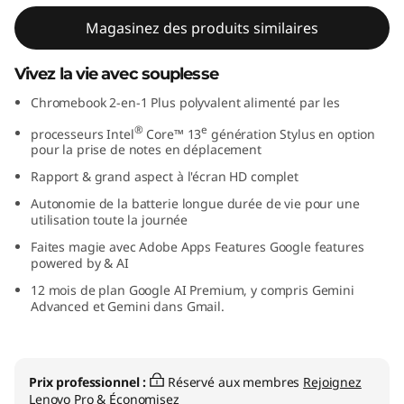
F
Magasinez des produits similaires
l
Vivez la vie avec souplesse
e
Chromebook 2-en-1 Plus polyvalent alimenté par les
®
e
x
processeurs Intel
Core™ 13
génération Stylus en option
pour la prise de notes en déplacement
5
Rapport & grand aspect à l'écran HD complet
Autonomie de la batterie longue durée de vie pour une
i
utilisation toute la journée
Faites magie avec Adobe Apps Features Google features
d
powered by & AI
e
12 mois de plan Google AI Premium, y compris Gemini
Advanced et Gemini dans Gmail.
7
e
Prix professionnel :
Réservé aux membres
Rejoignez
Lenovo Pro & Économisez