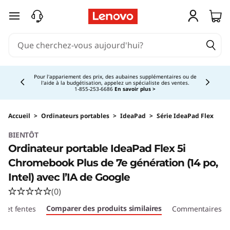
C
passer au contenu principal
h
r
Currently displaying item 5 of 5
o
Achetez maintenant, payez en trop.
En savoir plus >
m
e
Accueil
>
Ordinateurs portables
>
IdeaPad
>
Série IdeaPad Flex
BIENTÔT
b
Ordinateur portable IdeaPad Flex 5i
o
Chromebook Plus de 7e génération (14 po,
Intel) avec l’IA de Google
o
(0)
k
Comparer des produits similaires
ts et fentes
Commentaires