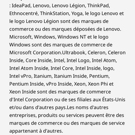
9,0 po
: IdeaPad, Lenovo, Lenovo Légion, ThinkPad,
Ethnocentré, ThinkStation, Yoga, le logo Lenovo et
Poids
Une meilleure expérience & tactile de
le logo Lenovo Légion sont des marques de
À partir de 1,62 kg / 3,57 lbs
type
commerce ou des marques déposées de Lenovo.
Soyez aussi productif que possible avec le
Microsoft, Windows, Windows NT et le logo
Stylet
Chromebook IdeaPad Flex 5i Plus. Un pavé
Windows sont des marques de commerce de
Stylet Lenovo USI en option
tactile centré qui s'aligne sur la touche
Microsoft Corporation.Ultrabook, Celeron, Celeron
d'espace offre une meilleure expérience de
Couleur
Inside, Core Inside, Intel, Intel Logo, Intel Atom,
saisie, et avec un grand pavé tactile,
Storm Grey
Intel Atom Inside, Intel Core, Intel Inside, logo,
sélectionnez et modifiez le contenu avec une
Intel vPro, Itanium, Itanium Inside, Pentium,
plus grande précision. Et lorsque le soleil se
Les spécifications peuvent varier selon la région et/ou le modèle et la
Pentium Inside, vPro Inside, Xeon, Xeon Phi et
disponibilité
couche ou que vous travaillez dans une pièce
Xeon Inside sont des marques de commerce
sombre, le clavier rétroéclairé vous aide à ne
d'Intel Corporation ou de ses filiales aux États-Unis
pas perdre de vue.
Autres informations
et/ou dans d'autres pays.Les noms d'autres
entreprises, produits ou services peuvent être des
Logiciel Préinstallé
marques de commerce ou des marques de service
Assistant Google
appartenant à d'autres.