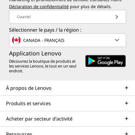
Déclaration de confidentialité
pour plus de détails.
Courriel
Vitesse de productivité & puissante
Sélectionner le pays / la région :
Gagnez du temps et augmentez votre capacité
CANADA - FRANÇAIS
à faire les choses que vous voulez avec le
®
e
processeur Intel
de 13
génération de
Application Lenovo
Chromebook IdeaPad Flex 5i Plus. Avec une
Découvrez la boutique de produits et
conception première en son genre, profitez de
les services Lenovo, le tout en un seul
la puissance d'un processeur conçu pour le
endroit.
multitâche dans le monde réel. Profitez de
vitesses de diffusion et de connectivité jusqu'à
À propos de Lenovo
®
trois fois plus rapides avec Intel
WiFi 6E*,
tandis que les options de stockage rapides
Produits et services
comme un SSD vous offrent un accès rapide à
vos fichiers les plus importants.
Acheter par secteur d'activité
Ressources