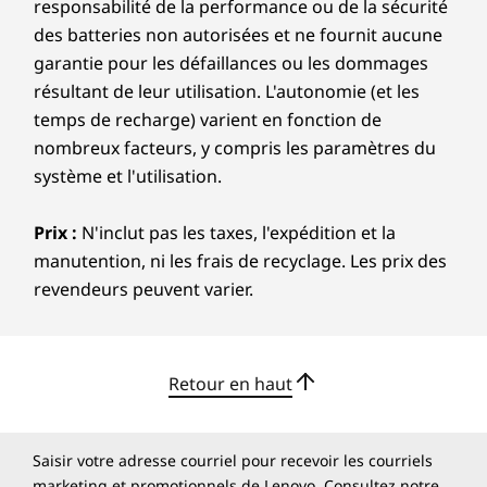
responsabilité de la performance ou de la sécurité
disponibilité
Plus. Ou basculez votre 2-en-1 en mode tente
des batteries non autorisées et ne fournit aucune
et esquissez des conceptions avec le stylo
garantie pour les défaillances ou les dommages
Lenovo USI en option.
résultant de leur utilisation. L'autonomie (et les
temps de recharge) varient en fonction de
nombreux facteurs, y compris les paramètres du
système et l'utilisation.
Prix :
N'inclut pas les taxes, l'expédition et la
manutention, ni les frais de recyclage. Les prix des
revendeurs peuvent varier.
Retour en haut
Saisir votre adresse courriel pour recevoir les courriels
Stylo vendu séparément
marketing et promotionnels de Lenovo. Consultez notre