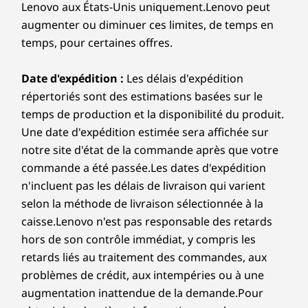
NVIDIA GeForce Now on Chromebook and
)
Smart Performance
Lenovo aux États-Unis uniquement.Lenovo peut
5
-
Encoche Nano Security Slot™ de Kensington
Google Power. Les résultats individuels peuvent varier en
(0)
(235)
Chromebook Plus devices.
augmenter ou diminuer ces limites, de temps en
Personne ne peut mieux optimiser votre PC que ceux
fonction de l'utilisation.
temps, pour certaines offres.
qui l'ont fabriqué! Lenovo Smart Performance within
6
-
USB-C 3.2 Gen 2
Audio
Vantage diagnostiquera et résoudra les problèmes de
Date d'expédition :
Les délais d'expédition
performance et de sécurité, améliorera la performance
®
2 x haut-parleurs stéréo 2 W par MaxxAudio
répertoriés sont des estimations basées sur le
du PC et gardera votre appareil à l'écart des logiciels
7
-
Bouton de volume
malveillants.
temps de production et la disponibilité du produit.
Caméra
Une date d'expédition estimée sera affichée sur
Caméra web 1080p FHD
En savoir plus >
8
-
Bouton d'alimentation
notre site d'état de la commande après que votre
Processeur
13th Generation
Les spécifications peuvent varier selon la région et/ou le modèle et la
commande a été passée.Les dates d'expédition
disponibilité
Intel® Core™ i5-
n'incluent pas les délais de livraison qui varient
1335U Processor
selon la méthode de livraison sélectionnée à la
caisse.Lenovo n'est pas responsable des retards
Connectivité
Système
hors de son contrôle immédiat, y compris les
d'exploitation
Windows 11 Home
Ports / Fentes
retards liés au traitement des commandes, aux
Stylus pen sold separately
problèmes de crédit, aux intempéries ou à une
Fente pour carte MicroSD (SD 3.0)
Carte
augmentation inattendue de la demande.Pour
2 x USB-C 3.2 2e génération (prise en charge du
graphique