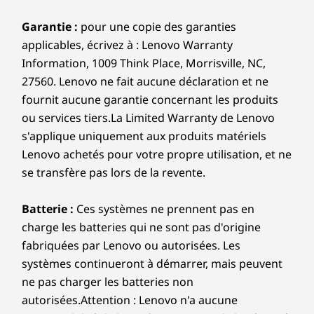
Google Play Store
Android™ Studio
Garantie :
pour une copie des garanties
applicables, écrivez à : Lenovo Warranty
Ce qui est dans la boîte
Information, 1009 Think Place, Morrisville, NC,
Chromebook IdeaPad Flex 5i Plus 7e génération (14 po
27560. Lenovo ne fait aucune déclaration et ne
Intel)
fournit aucune garantie concernant les produits
Adaptateur secteur 45 W
ou services tiers.La Limited Warranty de Lenovo
Batterie interne
s'applique uniquement aux produits matériels
Guide de démarrage rapide
Les applications dont vous avez besoin
Lenovo achetés pour votre propre utilisation, et ne
pour faire de
Plus d'informations
se transfère pas lors de la revente.
Liste complète des spécifications pour les numéros de
De la salle de classe au café, ce Chromebook
dispose de tout ce dont vous avez besoin pour
Batterie :
Ces systèmes ne prennent pas en
inspirer votre créateur intérieur. Créez
charge les batteries qui ne sont pas d'origine
pièces commençant par 83EK disponible ici
rapidement des photos et des vidéos
fabriquées par Lenovo ou autorisées. Les
exceptionnelles avec les applications Adobe, et
systèmes continueront à démarrer, mais peuvent
*Toutes les spécifications ne sont pas disponibles sur
supprimez les distractions indésirables avec
ne pas charger les batteries non
lenovo.com
l'effaceur magique de Google Photos alimenté
autorisées.Attention : Lenovo n'a aucune
par l'IA sur votre Chromebook IdeaPad Flex 5i
Les spécifications peuvent varier selon la région et/ou le modèle et la