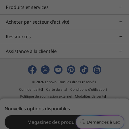
Produits et services
Acheter par secteur d'activité
Ressources
Assistance à la clientèle
© 2026 Lenovo. Tous les droits réservés.
Confidentialité
Carte du site
Conditions d'utilisation
Politique de soumission externe
Modalités de vente
Déclaration sur la lutte contre l’esclavage et la traite des êtres
B
Nouvelles options disponibles
humains
e
s
Magasinez des produits similaires
Demandez à Leo
o