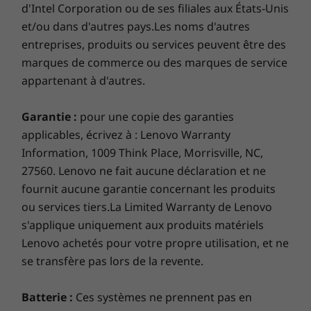
d'Intel Corporation ou de ses filiales aux États-Unis
et/ou dans d'autres pays.Les noms d'autres
entreprises, produits ou services peuvent être des
marques de commerce ou des marques de service
appartenant à d'autres.
Garantie :
pour une copie des garanties
applicables, écrivez à : Lenovo Warranty
Courant toute la journée, se
Information, 1009 Think Place, Morrisville, NC,
recharge rapidement
27560. Lenovo ne fait aucune déclaration et ne
Avec jusqu’à 10 heures* d’autonomie, vous
fournit aucune garantie concernant les produits
pouvez rester diverti lors d’un vol de New York
ou services tiers.La Limited Warranty de Lenovo
à Rio, et dans le taxi sur le chemin de l’hôtel. Si
s'applique uniquement aux produits matériels
vous avez besoin d’un coup de pouce, il vous
Lenovo achetés pour votre propre utilisation, et ne
suffit de l’éteindre et de le charger pendant
se transfère pas lors de la revente.
une heure, pour une autonomie allant jusqu’à
80 %.
Votre empreinte digitale est
Batterie :
Ces systèmes ne prennent pas en