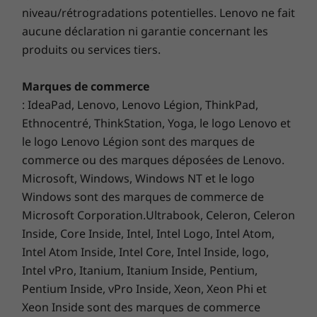
varier les résultats.
niveau/rétrogradations potentielles. Lenovo ne fait
Besoin d’aide? Il vous suffit de
aucune déclaration ni garantie concernant les
dire le mot
produits ou services tiers.
Vous recherchez la livraison de pizza la plus
proche? Besoin de commander quelque chose
Marques de commerce
chez Amazon®? Ou vous voulez entendre
votre liste de lecture préférée? Il vous suffit de
: IdeaPad, Lenovo, Lenovo Légion, ThinkPad,
demander à Alexa®. Cette application à
Ethnocentré, ThinkStation, Yoga, le logo Lenovo et
télécharger gratuitement à commande vocale
le logo Lenovo Légion sont des marques de
est là pour vous aider dans les tâches, les
commerce ou des marques déposées de Lenovo.
requêtes, le divertissement et plus encore.
Microsoft, Windows, Windows NT et le logo
Tout ce que vous devez faire, c’est demander.
Windows sont des marques de commerce de
Microsoft Corporation.Ultrabook, Celeron, Celeron
Inside, Core Inside, Intel, Intel Logo, Intel Atom,
Intel Atom Inside, Intel Core, Intel Inside, logo,
Intel vPro, Itanium, Itanium Inside, Pentium,
Pentium Inside, vPro Inside, Xeon, Xeon Phi et
Xeon Inside sont des marques de commerce