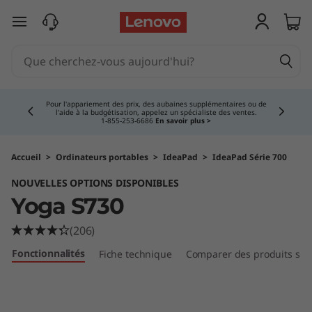
O
passer au contenu principal
r
d
Currently displaying item 4 of 5
i
Pour l'appariement des prix, des aubaines supplémentaires ou de
l'aide à la budgétisation, appelez un spécialiste des ventes.
1‑855‑253‑6686
En savoir plus >
n
a
Accueil
>
Ordinateurs portables
>
IdeaPad
>
IdeaPad Série 700
NOUVELLES OPTIONS DISPONIBLES
t
Yoga S730
e
(206)
u
Fonctionnalités
Fiche technique
Comparer des produits simi
r