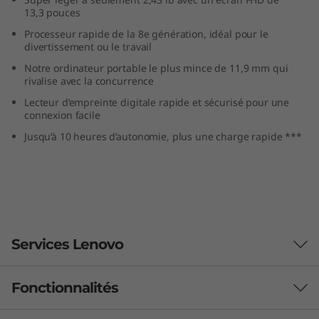
a
13,3 pouces
Processeur rapide de la 8e génération, idéal pour le
P
divertissement ou le travail
Notre ordinateur portable le plus mince de 11,9 mm qui
a
rivalise avec la concurrence
Lecteur d’empreinte digitale rapide et sécurisé pour une
d
connexion facile
7
Jusqu’à 10 heures d’autonomie, plus une charge rapide ***
3
0
S
Services Lenovo
(
Fonctionnalités
1
Support et sécurité plus intelligents pour
votre PC