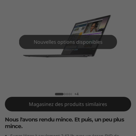
p
o
r
t
Nouvelles options disponibles
a
b
Yoga S730
l
e
+4
I
Magasinez des produits similaires
d
Nous l'avons rendu mince. Et puis, un peu plus
mince.
e
Super léger à seulement 2,43 lb avec un écran FHD de