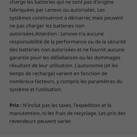
votre mot de passe
charge les batteries qui ne sont pas d'origine
Avec le lecteur d’empreinte digitale, vous
fabriquées par Lenovo ou autorisées. Les
pouvez vous connecter à votre ordinateur
systèmes continueront à démarrer, mais peuvent
portable en moins de deux secondes, ce qui
ne pas charger les batteries non
est trois fois plus rapide en moyenne que la
autorisées.Attention : Lenovo n'a aucune
saisie d’un mot de passe. Activé avec Windows
responsabilité de la performance ou de la sécurité
Hello, c’est le moyen le plus rapide et le plus
des batteries non autorisées et ne fournit aucune
sécurisé de se connecter à un appareil
garantie pour les défaillances ou les dommages
Windows sans mot de passe.
résultant de leur utilisation. L'autonomie (et les
temps de recharge) varient en fonction de
nombreux facteurs, y compris les paramètres du
système et l'utilisation.
Prix :
N'inclut pas les taxes, l'expédition et la
manutention, ni les frais de recyclage. Les prix des
revendeurs peuvent varier.