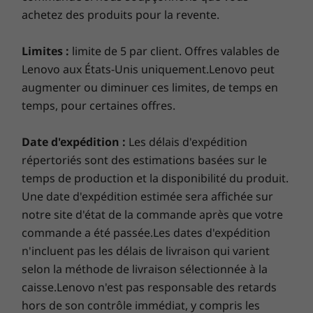
Clarté visuelle 4K brillante
inattendues. Mais peut-être plus important encore, il
achetez des produits pour la revente.
avec des bordures ultra-
Conception
(0)
(246)
(7
vous rassure que nous sommes là pour vous lorsque
minces
vous en avez le plus besoin.
Écran
Limites :
limite de 5 par client. Offres valables de
Profitez de visuels époustouflants lorsque
En savoir plus >
Lenovo aux États-Unis uniquement.Lenovo peut
Écran IPS FHD (1920 x 1080) de 15,6 po
vous diffusez des vidéos, regardez votre série
augmenter ou diminuer ces limites, de temps en
télévisée préférée ou parcourez des photos en
ligne. Doté d’une résolution jusqu’à 4K et d’une
temps, pour certaines offres.
Smart Performance
Autre
refonte qui rétrécit considérablement les
À partir de
À partir de
Personne ne peut mieux optimiser votre PC que ceux
bordures autour de l’écran, l’IdeaPad 720S
Date d'expédition :
Les délais d'expédition
Brand
$1,739.99
$1,599.
qui l'ont fabriqué! Lenovo Smart Performance within
15 pouces offre la qualité visuelle d’un cinéma
répertoriés sont des estimations basées sur le
IdeaPad
Vantage diagnostiquera et résoudra les problèmes de
à domicile portable. Passez du média aux
temps de production et la disponibilité du produit.
performance et de sécurité, améliorera la performance
applications encore plus rapidement avec
Processeur
Processeur
Processe
Une date d'expédition estimée sera affichée sur
du PC et gardera votre appareil à l'écart des logiciels
Processeur Intel®
Jusqu'aux
Jusqu'à A
l’écran tactile en option.
notre site d'état de la commande après que votre
core™ de
processeurs AMD
Ryzen™ AI
malveillants.
8e génération
Ryzen™ AI de la
commande a été passée.Les dates d'expédition
série 300
En savoir plus >
n'incluent pas les délais de livraison qui varient
selon la méthode de livraison sélectionnée à la
Système
Système
Système
caisse.Lenovo n'est pas responsable des retards
d'exploitation
d'exploitation
d'exploit
Windows 10 Home
Jusqu'à Windows
Jusqu'à W
hors de son contrôle immédiat, y compris les