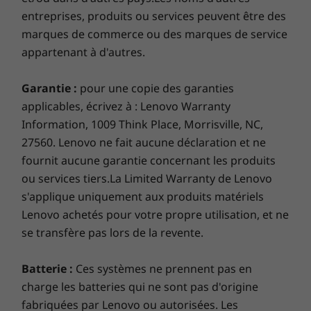
13 pieds/4 mètres. Passez à l’écran tactile en
entreprises, produits ou services peuvent être des
option et libérez toute la puissance de
marques de commerce ou des marques de service
Windows 10 pour glisser, pincer et passer à
appartenant à d'autres.
travers les applications, les fenêtres et plus
encore d’un simple toucher.
Garantie :
pour une copie des garanties
applicables, écrivez à : Lenovo Warranty
Information, 1009 Think Place, Morrisville, NC,
Un son vraiment immersif de
27560. Lenovo ne fait aucune déclaration et ne
qualité cinématographique
fournit aucune garantie concernant les produits
L'IdeaPad 720S 15 pouces offre la technologie
ou services tiers.La Limited Warranty de Lenovo
révolutionnaire de Dolby® Atmos®, qui crée
s'applique uniquement aux produits matériels
une expérience audio immersive à 360 degrés
Lenovo achetés pour votre propre utilisation, et ne
à couper le souffle dans laquelle le son coule
se transfère pas lors de la revente.
de toutes les directions lorsque vous écoutez à
travers un casque. Casques éteints ? Asseyez-
Batterie :
Ces systèmes ne prennent pas en
vous et profitez du son cristallin des haut-
charge les batteries qui ne sont pas d'origine
parleurs audio JBL® Premium.
Performances graphiques
fabriquées par Lenovo ou autorisées. Les