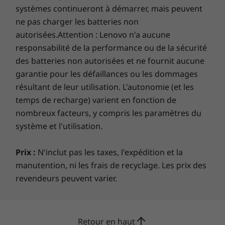
avancées avec
systèmes continueront à démarrer, mais peuvent
NVIDIAL'IdeaPad 720S
ne pas charger les batteries non
15 pouces est conçu pour
autorisées.Attention : Lenovo n'a aucune
répondre à vos besoins de
responsabilité de la performance ou de la sécurité
divertissement et de
des batteries non autorisées et ne fournit aucune
productivité.
garantie pour les défaillances ou les dommages
Vous découvrirez des graphismes ultra-
résultant de leur utilisation. L'autonomie (et les
rapides et des performances de montage de
temps de recharge) varient en fonction de
photo et de vidéo accélérées avec une carte
nombreux facteurs, y compris les paramètres du
graphique discrète NVIDIA GTX-1050Ti.
système et l'utilisation.
Prix :
N'inclut pas les taxes, l'expédition et la
manutention, ni les frais de recyclage. Les prix des
revendeurs peuvent varier.
Retour en haut