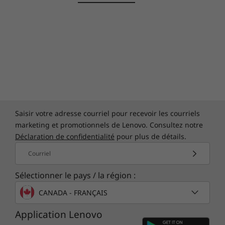
Connexion rapide et
sécurisée avec un lecteur
d’empreinte digitale en
Saisir votre adresse courriel pour recevoir les courriels
option
marketing et promotionnels de Lenovo. Consultez notre
Rationalisez votre journée avec Windows Hello,
Déclaration de confidentialité
pour plus de détails.
qui fonctionne avec un lecteur d’empreinte
digitale en option pour assurer une connexion
Courriel
sûre et sécurisée en moins de deux secondes,
Sélectionner le pays / la région :
c’est trois fois plus rapide que le temps moyen
nécessaire pour saisir un mot de passe. C’est
CANADA - FRANÇAIS
une chose de moins dont vous devez vous
Application Lenovo
soucier.