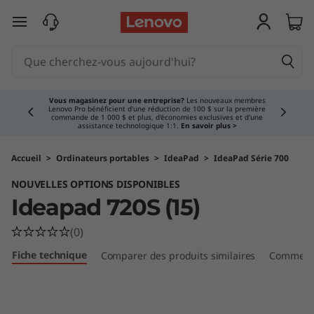
O
passer au contenu principal
r
d
Currently displaying item 3 of 5
i
Vous magasinez pour une entreprise?
Les nouveaux membres
Lenovo Pro bénéficient d'une réduction de 100 $ sur la première
commande de 1 000 $ et plus, d'économies exclusives et d'une
n
assistance technologique 1:1.
En savoir plus >
a
Accueil
>
Ordinateurs portables
>
IdeaPad
>
IdeaPad Série 700
NOUVELLES OPTIONS DISPONIBLES
t
Ideapad 720S (15)
e
(0)
u
Fiche technique
Comparer des produits similaires
Comment
r