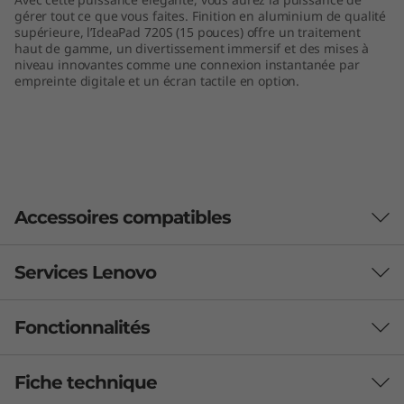
a
gérer tout ce que vous faites. Finition en aluminium de qualité
supérieure, l’IdeaPad 720S (15 pouces) offre un traitement
haut de gamme, un divertissement immersif et des mises à
P
niveau innovantes comme une connexion instantanée par
empreinte digitale et un écran tactile en option.
a
d
7
Original Price 79.99 CAD Discounted Price 79.99 CAD
Original Price 124.99 CAD Discounted Price 105.99 CAD
Original Price 29.99 CAD Discounted Price 22.99 CAD
Original Price 77.99 CAD Discounted Price 32.99 CAD
Original Price 142.99 CAD Discounted Price 142.99 CAD
2
Accessoires compatibles
0
Toute la boutique
Services Lenovo
S
Fonctionnalités
(
Comparer
C
Support et sécurité plus intelligents pour
votre PC
1
PRÊT POUR L'EXPÉDITION
PRÊT
Fiche technique
Avec
Lenovo Premium Care Plus
, les soucis