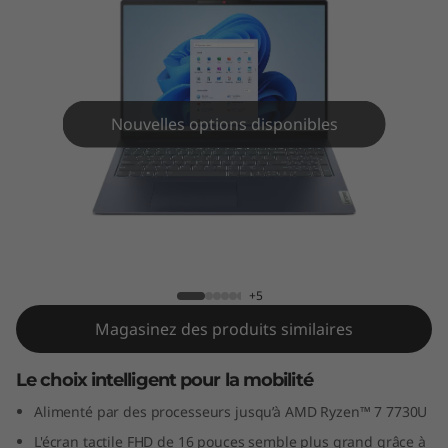
m
5
8
e
Nouvelles options disponibles
g
é
Portable IdeaPad Slim 5 (16 pouces
n
AMD)
é
+5
Magasinez des produits similaires
r
Le choix intelligent pour la mobilité
a
Alimenté par des processeurs jusqu’à AMD Ryzen™ 7 7730U
t
L'écran tactile FHD de 16 pouces semble plus grand grâce à