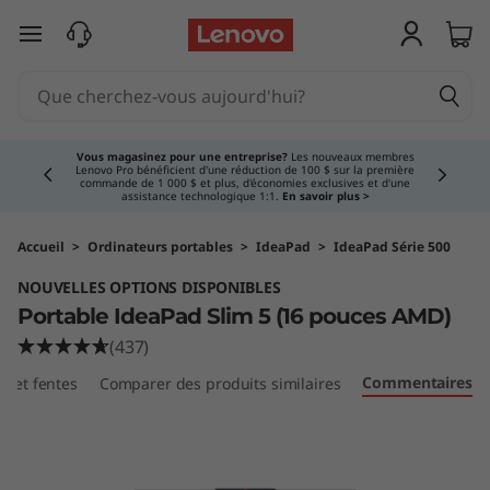
I
passer au contenu principal
d
e
Currently displaying item 3 of 5
a
Vous magasinez pour une entreprise?
Les nouveaux membres
Lenovo Pro bénéficient d'une réduction de 100 $ sur la première
commande de 1 000 $ et plus, d'économies exclusives et d'une
P
assistance technologique 1:1.
En savoir plus >
a
Accueil
>
Ordinateurs portables
>
IdeaPad
>
IdeaPad Série 500
NOUVELLES OPTIONS DISPONIBLES
d
Portable IdeaPad Slim 5 (16 pouces AMD)
S
(437)
Commentaires
ts et fentes
Comparer des produits similaires
l
i