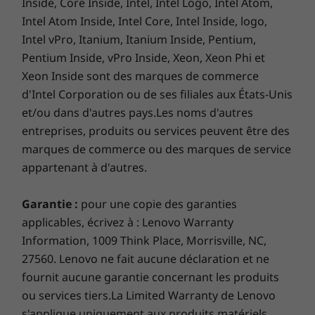
un Rapid Charge Boost offre 2 heures
Inside, Core Inside, Intel, Intel Logo, Intel Atom,
d’autonomie en seulement 15 minutes.
Intel Atom Inside, Intel Core, Intel Inside, logo,
Couleur
Intel vPro, Itanium, Itanium Inside, Pentium,
Abus Bleu
Pentium Inside, vPro Inside, Xeon, Xeon Phi et
Xeon Inside sont des marques de commerce
Les spécifications peuvent varier selon la région/le modèle et la
disponibilité
d'Intel Corporation ou de ses filiales aux États-Unis
et/ou dans d'autres pays.Les noms d'autres
entreprises, produits ou services peuvent être des
DURABILITÉ
marques de commerce ou des marques de service
appartenant à d'autres.
Certifications/Registres
®
EPEAT
Silver
Garantie :
pour une copie des garanties
®
ENERGY STAR
8.0
applicables, écrivez à : Lenovo Warranty
Information, 1009 Think Place, Morrisville, NC,
Robustesse intégrée
* Visitez
www.epeat.net
pour le statut d’enregistrement par
27560. Lenovo ne fait aucune déclaration et ne
pays.
Plus mince et léger que jamais, l’IdeaPad Slim 5
fournit aucune garantie concernant les produits
est conçu sur un châssis en aluminium, offrant
ou services tiers.La Limited Warranty de Lenovo
Les spécifications peuvent varier selon la région/le modèle et la
une qualité de fabrication capable de résister
disponibilité
s'applique uniquement aux produits matériels