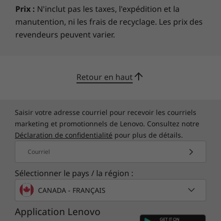
Prix :
N'inclut pas les taxes, l'expédition et la
pièces commençant par 82QS disponibles ici
Des détails qui font la différence
manutention, ni les frais de recyclage. Les prix des
Des détails tels qu’un écran de 16 pouces d’une
revendeurs peuvent varier.
* Toutes les spécifications ne sont pas disponibles sur
netteté exceptionnelle, un clavier tactile à la
lenovo.com
frappe agréable et de nombreux ports rendent
Les spécifications peuvent varier selon la région/le modèle et la
l’utilisation de l’IdeaPad Slim 5 très agréable. Il
disponibilité
Retour en haut
y a une caméra FHD avec un obturateur de
confidentialité. Un double réseau de
microphones élimine le bruit de fond
Saisir votre adresse courriel pour recevoir les courriels
distrayant pour des appels d'une clarté
marketing et promotionnels de Lenovo. Consultez notre
cristalline. Tout cela fait de cet ordinateur
Déclaration de confidentialité
pour plus de détails.
portable le choix idéal : assez léger pour être
transporté toute la journée et suffisamment
Courriel
grand pour travailler confortablement sur des
Sélectionner le pays / la région :
feuilles de calcul et des présentations
CANADA - FRANÇAIS
Application Lenovo