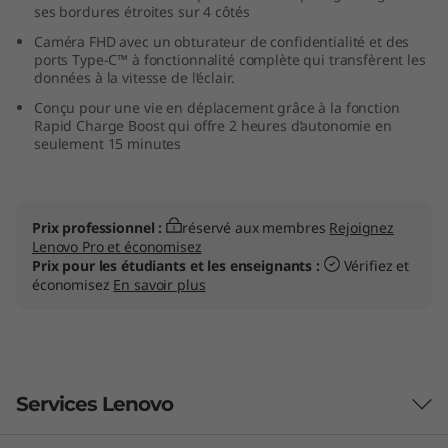
ses bordures étroites sur 4 côtés
i
Caméra FHD avec un obturateur de confidentialité et des
ports Type-C™ à fonctionnalité complète qui transfèrent les
o
données à la vitesse de l’éclair.
n
Conçu pour une vie en déplacement grâce à la fonction
Rapid Charge Boost qui offre 2 heures d’autonomie en
seulement 15 minutes
(
1
Prix professionnel :
réservé aux membres
Rejoignez
6
Lenovo Pro et économisez
Prix pour les étudiants et les enseignants :
Vérifiez et
économisez
En savoir plus
p
o
Services Lenovo
A