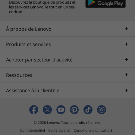
Découvrez la boutique de produits et
les services Lenovo, le tout en un seul
endroit.
À propos de Lenovo
Produits et services
Acheter par secteur d'activité
Un ordinateur conçu de manière
Ressources
responsable
L’IdeaPad Slim 5 14 po, certifié
Assistance à la clientèle
®
®
ENERGY STAR
et enregistré EPEAT
Silver*; le
coussin d’emballage est fabriqué à partir de
90 % de plastique recyclé, le boîtier de
l'adapteur secteur noir 65 W est conçu avec
© 2026 Lenovo. Tous les droits réservés.
90 % de plastique recyclé post-consommation
Confidentialité
Carte du site
Conditions d'utilisation
et le sac du système est composé de 30 % de