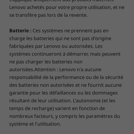
aux chocs et aux bosses du quotidien tout en
Lenovo achetés pour votre propre utilisation, et ne
conservant un profil mince. L'étui en
se transfère pas lors de la revente.
aluminium offre une protection
AUTRES INFORMATIONS
supplémentaire lors des déplacements sur la
Batterie :
Ces systèmes ne prennent pas en
route et du télétravail. Et il est suffisamment
Logiciels préinstallés
charge les batteries qui ne sont pas d'origine
léger pour vous accompagner partout sans
Lenovo Vantage
fabriquées par Lenovo ou autorisées. Les
jamais vous gêner.
®
McAfee
Essai LiveSafe™
systèmes continueront à démarrer, mais peuvent
Essai Microsoft 365
ne pas charger les batteries non
autorisées.Attention : Lenovo n'a aucune
Ce qui est dans la boîte Ce
responsabilité de la performance ou de la sécurité
IdeaPad Slim 5 (16 pouces AMD)
des batteries non autorisées et ne fournit aucune
Adaptateur secteur 65 W
garantie pour les défaillances ou les dommages
Batterie interne
résultant de leur utilisation. L'autonomie (et les
Guide de démarrage rapide
temps de recharge) varient en fonction de
Plus d’informations
nombreux facteurs, y compris les paramètres du
système et l'utilisation.
Liste complète des spécifications pour les numéros de