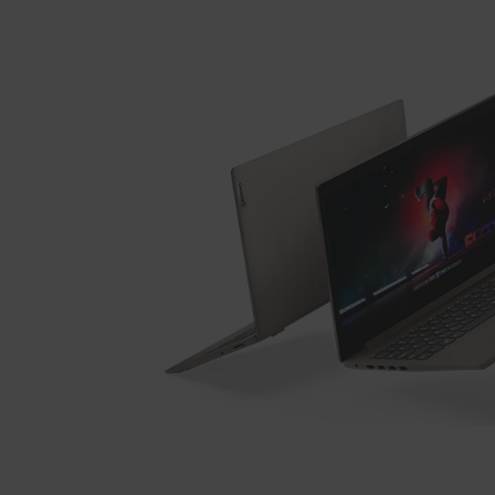
p
r
o
i
n
r
c
i
t
p
a
a
l
b
l
e
I
d
e