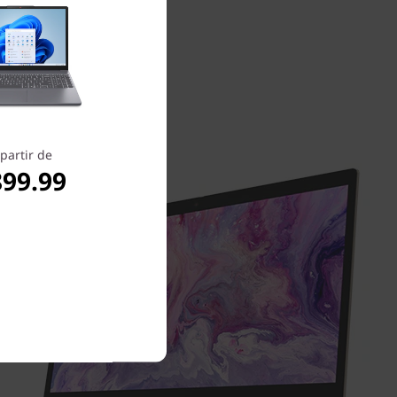
partir de
899.99