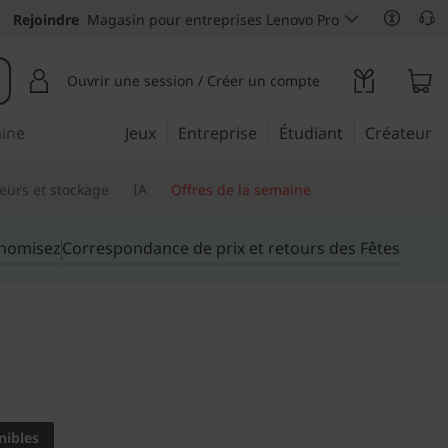
Rejoindre
Magasin pour entreprises Lenovo Pro
Ouvrir une session / Créer un compte
aine
Jeux
Entreprise
Étudiant
Créateur
eurs et stockage
IA
Offres de la semaine
onomisez
Correspondance de prix et retours des Fêtes
s performances
eur
nibles