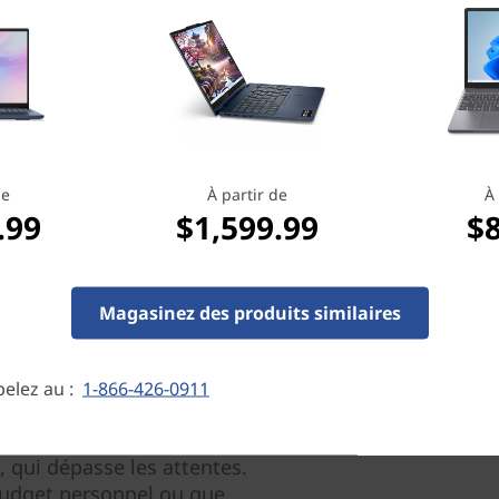
de
À partir de
À 
.99
$1,599.99
$
Magasinez des produits similaires
le à celui d’un ordinateur
elez au :
1-866-426-0911
deaPad 3 est quelque chose de
nu par un processeur mobile
 qui dépasse les attentes.
 budget personnel ou que