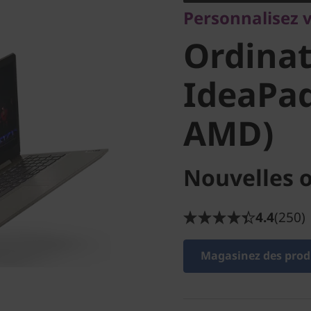
Personnalisez 
portable
Ordinat
(15 po A
IdeaPad
AMD)
Nouvelles o
4.4
(250)
Magasinez des produ