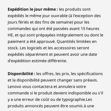
double fente
Does this laptop support AI features?
(2280/2242)
Expédition le jour même :
les produits sont
Connectivité
plus
pl
It sure does. This is a Copilot+ PC, meaning it’s
expédiés le même jour ouvrable (à l'exception des
optimized for next-level AI performance. The
Ports/Fentes
Magasiner
Magas
jours fériés et des fins de semaine) pour les
®
Intel
Core™ Ultra processors include a dedicated
Neural Processing Unit (NPU) capable of superfast
commandes qui ont été passées avant 15 heures
Côté droit :
computations. From smarter search functions to
HE, et qui sont prépayées intégralement ou dont le
Comparer
Comparer
Compa
enhanced video calls and efficient multitasking,
USB-A (USB 5 Gbit/s), toujours activé
paiement a été approuvé. Quantités limitées en
the onboard AI helps you work smarter, not
USB-A (USB 5 Gbit/s)
stock. Les logiciels et les accessoires seront
harder, handling complex tasks with surprising
Lecteur de carte MicroSD
expédiés séparément et peuvent avoir une date
Explorer tout Ordinateurs portables
ease.
d'expédition estimée différente.
Côté gauche :
Disponibilité :
les offres, les prix, les spécifications
®
USB-C
(USB 5 Gbit/s) avec alimentation et
et la disponibilité peuvent changer sans préavis.
Accompagné d'un stylo numérique en option
DisplayPort™ 1.2
Lenovo vous contactera et annulera votre
®
USB-C
(USB 5 Gbit/s)
commande si le produit devient indisponible ou s'il
PRÊT POUR LA MISE À
TO
HDMI 1.4b
NIVEAU
y a une erreur de coût ou de typographie.Les
Conçu pour
C
Combinaison casque/microphone
produits annoncés peuvent être soumis à une