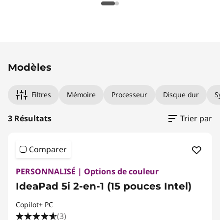
Original Price 1419.99 CAD Discounted Price 1
Original Price 1669.99 CAD Discounted Price 
Original Price 2499.99 CAD Discounted Price
Modèles
Filtres
Mémoire
Processeur
Disque dur
S
3 Résultats
Trier par
Comparer
PERSONNALISÉ | Options de couleur
IdeaPad 5i 2-en-1 (15 pouces Intel)
Copilot+ PC
(3)