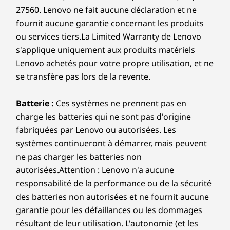
Poids
27560. Lenovo ne fait aucune déclaration et ne
Passez instantanément du portable à la
Écriv
À partir de 1,61 kg / 3,55 lb
fournit aucune garantie concernant les produits
tablette ou à la tente avec la charnière
stylet
fluide à 360 °. Il s’ouvre à plat pour
pour
ou services tiers.La Limited Warranty de Lenovo
Stylet
esquisser ou pour prendre des notes et
couch
s'applique uniquement aux produits matériels
Stylet Lenovo 2 en option (AES 3.0)
soulève automatiquement le clavier
parfai
Lenovo achetés pour votre propre utilisation, et ne
pour un angle de saisie plus naturel et
transf
se transfère pas lors de la revente.
Clavier
confortable partout.
ou vos
Course des touches : 1,3 mm
Batterie :
Ces systèmes ne prennent pas en
Rétroéclairage blanc à deux niveaux
charge les batteries qui ne sont pas d'origine
120 mm x 75 mm Pavé tactile Mylar
fabriquées par Lenovo ou autorisées. Les
systèmes continueront à démarrer, mais peuvent
Couleur
ne pas charger les batteries non
Luna Grey
autorisées.Attention : Lenovo n'a aucune
Cosmic Blue
responsabilité de la performance ou de la sécurité
Les spécifications peuvent varier selon la région/le modèle et la
des batteries non autorisées et ne fournit aucune
disponibilité.
garantie pour les défaillances ou les dommages
résultant de leur utilisation. L'autonomie (et les