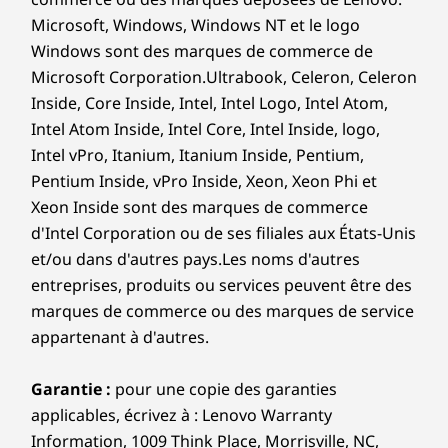
Les spécifications peuvent varier selon la région/le modèle et la
Microsoft, Windows, Windows NT et le logo
disponibilité.
angles
Windows sont des marques de commerce de
Microsoft Corporation.Ultrabook, Celeron, Celeron
Conception
Inside, Core Inside, Intel, Intel Logo, Intel Atom,
Intel Atom Inside, Intel Core, Intel Inside, logo,
Affichage
Intel vPro, Itanium, Itanium Inside, Pentium,
15,3 po WQXGA 2,5K (2560 x 1600) OLED, 16:10,
Pentium Inside, vPro Inside, Xeon, Xeon Phi et
500 nits, 165 Hz, 100 % DCI-P3, VESA Certified
Xeon Inside sont des marques de commerce
DisplayHDR™ True Black 1000, TÜV Low Blue Light,
d'Intel Corporation ou de ses filiales aux États-Unis
tactile sur 10 doigts
et/ou dans d'autres pays.Les noms d'autres
15,3 po WUXGA (1920 x 1200) IPS LCD, 16:10, 400 nits,
entreprises, produits ou services peuvent être des
60 Hz, 45 % NTSC, TÜV Low Blue Light, tactile sur
marques de commerce ou des marques de service
10 doigts
appartenant à d'autres.
Dimensions (H x L x P)
A
Garantie :
pour une copie des garanties
Aussi mince que 17,6 mm x 340,2 mm x 242 mm / aussi
applicables, écrivez à : Lenovo Warranty
mince que 0,69 pouce x 13,39 pouces x 9,53 pouces
Flexibilité fluide à 360°
Pr
Information, 1009 Think Place, Morrisville, NC,