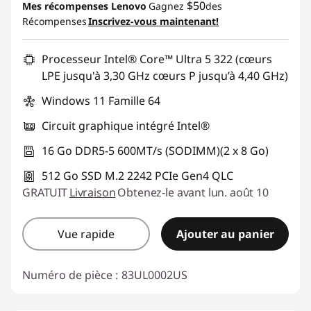
$50
Mes récompenses Lenovo
Gagnez
des
Récompenses
Inscrivez-vous maintenant!
Processeur Intel® Core™ Ultra 5 322 (cœurs
LPE jusqu'à 3,30 GHz cœurs P jusqu’à 4,40 GHz)
Windows 11 Famille 64
Circuit graphique intégré Intel®
16 Go DDR5-5 600MT/s (SODIMM)(2 x 8 Go)
512 Go SSD M.2 2242 PCIe Gen4 QLC
GRATUIT
Livraison
Obtenez-le avant lun. août 10
Vue rapide
Ajouter au panier
Numéro de pièce :
83UL0002US