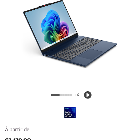
Ordinateur portable IdeaPad 5i 2-en-1
(15 pouces Intel)
+6
À partir de