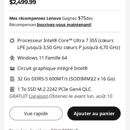
$2,499.99
$75
Mes récompenses Lenovo
Gagnez
des
Récompenses
Inscrivez-vous maintenant!
Processeur Intel® Core™ Ultra 7 355 (cœurs
LPE jusqu’à 3,50 GHz cœurs P jusqu’à 4,70 GHz)
Windows 11 Famille 64
Circuit graphique intégré Intel®
32 Go DDR5-5 600MT/s (SODIMM)(2 x 16 Go)
1 To SSD M.2 2242 PCIe Gen4 QLC
GRATUIT
Livraison
Obtenez-le avant lun. août 10
Vue rapide
Ajouter au panier