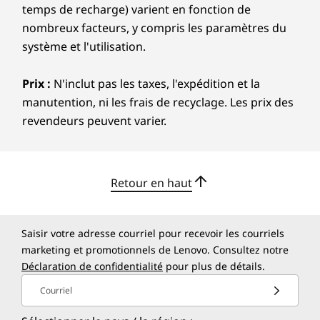
temps de recharge) varient en fonction de
Durabilité
nombreux facteurs, y compris les paramètres du
Matériau
système et l'utilisation.
Une couverture : AL 5052RC (Aluminium recyclé)
Prix :
N'inclut pas les taxes, l'expédition et la
Certifications/Registres
manutention, ni les frais de recyclage. Les prix des
®
revendeurs peuvent varier.
EPEAT
Gold avec Climate+
EXPÉRIENCES D'IA
EnergyStar 9.0
MIL-STD-810H
À un tout autre
Retour en haut
niveau. Maintenant
*Visitez
www.epeat.net
pour connaître le statut
d’enregistrement par pays.
avec l'IA
Saisir votre adresse courriel pour recevoir les courriels
Les spécifications peuvent varier selon la région/le modèle et la
marketing et promotionnels de Lenovo. Consultez notre
disponibilité.
Profitez de nouvelles fonctionnalités d’IA
Déclaration de confidentialité
pour plus de détails.
brillantes conçues pour enrichir votre vie
Courriel
quotidienne. Transformez les tâches banales
Autres informations
d'ordinaires en extraordinaires. Économisez