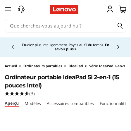
passer au contenu principal
Currently displaying item 5 of 5
Étudiez plus intelligemment. Payez au fil du temps.
En
savoir plus >
Accueil
>
Ordinateurs portables
>
IdeaPad
>
Série IdeaPad 2-en-1
Ordinateur portable IdeaPad 5i 2-en-1 (15
pouces Intel)
(3)
Aperçu
Modèles
Accessoires compatibles
Fonctionnalités