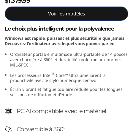
$1,379.99
o
Voir les modèles
v
Le choix plus intelligent pour la polyvalence
o
Windows est rapide, puissant et plus sécuritaire que jamais.
I
Découvrez l'ordinateur avec lequel vous pouvez parler.
Ordinateur portable multimode ultra-portable de 14 pouces
d
avec charnière à 360° et durabilité conforme aux normes
MIL-SPEC
e
®
Les processeurs Intel
Core™ Ultra améliorent la
productivité avec le stylo numérique Lenovo
a
Écran vibrant et fatigue oculaire réduite pour les longues
P
sessions de diffusion et d'étude
a
PC AI compatible avec le matériel
d
Convertible à 360°