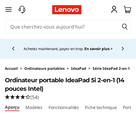
O
passer au contenu principal
r
d
Currently displaying item 5 of 5
i
Achetez maintenant, payez en trop.
En savoir plus >
n
a
Accueil
>
Ordinateurs portables
>
IdeaPad
>
Série IdeaPad 2-en-1
Ordinateur portable IdeaPad 5i 2-en-1 (14
t
pouces Intel)
e
(54)
Aperçu
Modèles
Fonctionnalités
Fiche technique
Ports 
u
r