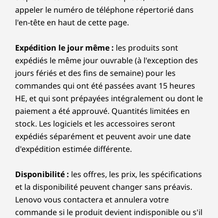
Disque dur
Disque dur
Disque d
Connectivité
appeler le numéro de téléphone répertorié dans
Jusqu'à 1 To M.2
Jusqu'à 24 Go
Jusqu'à 1 
l'en-tête en haut de cette page.
PCIe de 4e
(6400 MHz)
PCIe 4e
Ports/Slots
génération SSD
LPDDR5X, double
génératio
TLC (2242)
canal
2242
Gauche :
Brillance
Expédition le jour même :
les produits sont
expédiés le même jour ouvrable (à l'exception des
cinématographique
®
Magasiner
Magas
2 x USB-C
(USB 10 Gbit/s) avec alimentation 3.1
jours fériés et des fins de semaine) pour les
®
commandes qui ont été passées avant 15 heures
dans chaque pixel
HDMI
1.4 (prend en charge une résolution jusqu'à 4K
à 30 Hz)
HE, et qui sont prépayées intégralement ou dont le
Comparer
Comparer
Compa
Combo casque / microphone
paiement a été approuvé. Quantités limitées en
Plongez dans un écran époustouflant et clair,
offrant une vue expansive qui vous attire.
stock. Les logiciels et les accessoires seront
Droite :
Explorer tout Ordinateurs portables
Protégez vos yeux avec la technologie TÜV Low
expédiés séparément et peuvent avoir une date
Blue Light contrôlée par logiciels, qui réduit la
d'expédition estimée différente.
Bouton d'alimentation
fatigue pendant les longues heures.
2 x USB-A (USB 5 Gbit/s)
Disponibilité :
les offres, les prix, les spécifications
Lecteur de carte Micro SD
et la disponibilité peuvent changer sans préavis.
Lenovo vous contactera et annulera votre
Les vitesses de transfert des ports USB sont approximatives
commande si le produit devient indisponible ou s'il
et dépendent de nombreux facteurs, tels que la capacité de