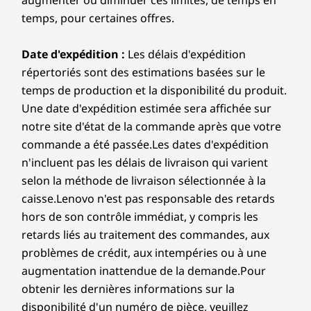
360 degrés
augmenter ou diminuer ces limites, de temps en
6
-
Bouton d'alimentation
Vantage diagnostiquera et résoudra les problèmes de
temps, pour certaines offres.
À partir de
À partir de
À partir de
Batterie
performance et de sécurité, améliorera la performance
Accomplissez des projets, diffusez des
$1,379.99
$1,599.99
$1,599.
du PC et gardera votre appareil à l'écart des logiciels
spectacles ou esquissez des idées, cet appareil
57 Whr
Date d'expédition :
Les délais d'expédition
malveillants.
polyvalent de 14 pouces dispose d'une
Prend en charge la charge rapide Boost (15 minutes =
répertoriés sont des estimations basées sur le
Processeur
Processeur
Processe
charnière à 360° qui se transforme sans effort
capacité de 2 heures)
En savoir plus >
Jusqu'à Intel®
Jusqu'à AMD
Jusqu'au
temps de production et la disponibilité du produit.
entre les modes ordinateur portable, tente,
Core™ Ultra 7
Ryzen™ AI 7 350
processeur
Une date d'expédition estimée sera affichée sur
Audio
255H
Core™ Ultr
support et tablette. Ultra-portable et prêt pour
notre site d'état de la commande après que votre
7
les projecteurs, choisissez entre Luna Grey ou
Dolby Audio™
commande a été passée.Les dates d'expédition
le spectaculaire Cosmic Blue.
2 x haut-parleurs 2 W
Système
Système
Système
n'incluent pas les délais de livraison qui varient
Microphones à double réseau
d'exploitation
d'exploitation
d'exploit
selon la méthode de livraison sélectionnée à la
Jusqu'à Windows
Jusqu'à Windows
Jusqu'à W
Caméra
caisse.Lenovo n'est pas responsable des retards
11 Pro
11 Pro
11 Pro
hors de son contrôle immédiat, y compris les
Jusqu'à 1080p FHD infrarouge (IR) Caméra avec
retards liés au traitement des commandes, aux
obturateur de confidentialité pour webcam
Mémoire totale
Mémoire totale
Mémoire 
Jusqu'à 24 Go
Jusqu'à 24 Go
Jusqu'à 32
problèmes de crédit, aux intempéries ou à une
LPDDR5X
(6400 MHz)
LPDDR5X :
Les spécifications peuvent varier selon la région/le modèle et la
augmentation inattendue de la demande.Pour
(6400MHz),
LPDDR5X, double
canal 6 4
disponibilité
double canal
canal
obtenir les dernières informations sur la
disponibilité d'un numéro de pièce, veuillez