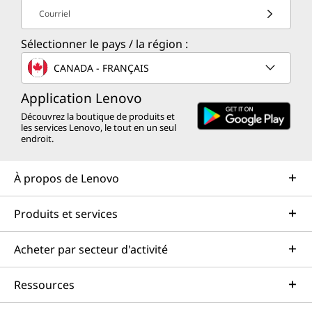
Dolby Audio™
pour tous.
Courriel
Lenovo Vantage
En savoir plus sur nos programmes de
®
Sélectionner le pays / la région :
McAfee
LiveSafe™ (essai)
durabilité >
Office 365 (essai)
CANADA - FRANÇAIS
Contenu de la boîte
Application Lenovo
IdeaPad
5i 2-en-1 (14 pouces Intel)
Découvrez la boutique de produits et
les services Lenovo, le tout en un seul
®
Adaptateur USB-C
65 W
endroit.
Stylo numérique Lenovo 2
Batterie interne
À propos de Lenovo
Guide de démarrage rapide
Produits et services
Plus d'informations
Liste complète des spécifications pour les numéros de
Acheter par secteur d'activité
pièces commençant par 83KR disponibles
Ressources
*Toutes les spécifications ne sont pas disponibles sur