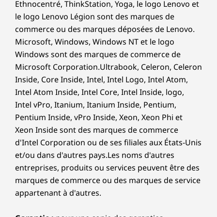
Rheinland Low Blue Light (contrôlé par logiciels)
Ethnocentré, ThinkStation, Yoga, le logo Lenovo et
connecté et productif en utilisant des ports
le logo Lenovo Légion sont des marques de
®
Dimensions (H x L x P)
USB-C
polyvalent et un stylo numérique
commerce ou des marques déposées de Lenovo.
Lenovo pour inspirer la créativité.
17,5 mm x 313 mm x 227 mm / 0,68 pouces x
Microsoft, Windows, Windows NT et le logo
12,32 pouces x 8,93 pouces
Windows sont des marques de commerce de
Microsoft Corporation.Ultrabook, Celeron, Celeron
Poids
Inside, Core Inside, Intel, Intel Logo, Intel Atom,
À partir de 1,6 kg / 3,52 lbs
Intel Atom Inside, Intel Core, Intel Inside, logo,
Intel vPro, Itanium, Itanium Inside, Pentium,
Stylet
Pentium Inside, vPro Inside, Xeon, Xeon Phi et
Stylo numérique Lenovo 2
Xeon Inside sont des marques de commerce
Couleur
d'Intel Corporation ou de ses filiales aux États-Unis
et/ou dans d'autres pays.Les noms d'autres
Luna Grey
entreprises, produits ou services peuvent être des
Cosmic Blue
marques de commerce ou des marques de service
Les spécifications peuvent varier selon la région/le modèle et la
appartenant à d'autres.
Conçu pour résister à
disponibilité