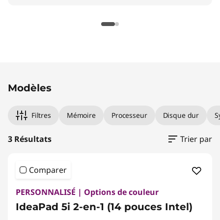
g
é
n
Original Price 1379.99 CAD Discounted Price 
Original Price 1599.99 CAD Discounted Price 
Original Price 1949.99 CAD Discounted Price 
é
Modèles
r
Filtres
Mémoire
Processeur
Disque dur
S
a
t
3 Résultats
Trier par
i
Comparer
o
PERSONNALISÉ | Options de couleur
n
IdeaPad 5i 2-en-1 (14 pouces Intel)