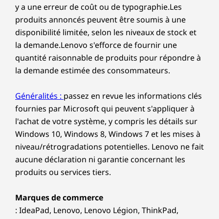
y a une erreur de coût ou de typographie.Les
traitement des appareils hôtes/périphériques, les attributs
produits annoncés peuvent être soumis à une
des fichiers, la configuration du système et les
disponibilité limitée, selon les niveaux de stock et
environnements d'exploitation ; les vitesses réelles varient et
la demande.Lenovo s'efforce de fournir une
peuvent être inférieures aux prévisions
quantité raisonnable de produits pour répondre à
Connexion sans fil
la demande estimée des consommateurs.
WiFi 6 802.11AX (2 x 2)
®
Généralités :
passez en revue les informations clés
Bluetooth
5.2
Restez productif,
fournies par Microsoft qui peuvent s'appliquer à
Les spécifications peuvent varier selon la région/le modèle et la
l'achat de votre système, y compris les détails sur
restez inspiré
disponibilité
Windows 10, Windows 8, Windows 7 et les mises à
niveau/rétrogradations potentielles. Lenovo ne fait
Accédez instantanément à l'ordinateur
portable IdeaPad 5i 2-en-1 via la connexion
Conception
aucune déclaration ni garantie concernant les
Windows Hello et protégez votre
produits ou services tiers.
confidentialité avec un obturateur de caméra
Affichage
Web. Abordez les tâches avec une batterie qui
14 po WUXGA (1920 x 1200) LCD, rapport d'aspect
Marques de commerce
alimente toute la journée, se rechargeant
16:10, 300 nits, 60 Hz, 45 % NTSC, écran tactile, TÜV
: IdeaPad, Lenovo, Lenovo Légion, ThinkPad,
rapidement avec Rapid Charge Boost. Restez