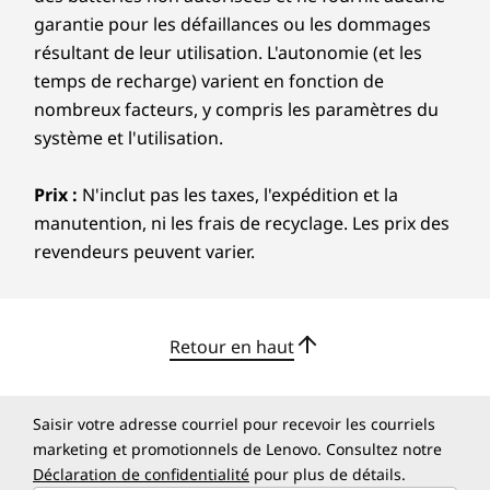
MIL-STD 810H
garantie pour les défaillances ou les dommages
TÜV Rheinland Low Blue Light (contrôlé par logiciels)
résultant de leur utilisation. L'autonomie (et les
temps de recharge) varient en fonction de
*Enregistré EPEAT, le cas échéant - Visitez
www.epeat.net
nombreux facteurs, y compris les paramètres du
pour le statut d'enregistrement par pays.
système et l'utilisation.
CRÉDIBILITÉ et COLLABORATION
Les spécifications peuvent varier selon la région/le modèle et la
disponibilité
Prix :
N'inclut pas les taxes, l'expédition et la
Durabilité
manutention, ni les frais de recyclage. Les prix des
revendeurs peuvent varier.
Autres informations
Notre objectif est de fournir une technologie
plus intelligente qui contribue à bâtir un avenir
Sécurité
plus radieux et plus durable pour nos clients,
Module de plateforme sécurisée basé sur des logiciels
nos communautés et notre planète. C'est
Retour en haut
(SW TPM)
pourquoi nous recherchons des labels et des
Connexion sans contact avec Microsoft Windows Hello
certifications de pointe qui démontrent notre
(nécessite une caméra IR en option)
engagement envers la durabilité dans la
Saisir votre adresse courriel pour recevoir les courriels
conception de produits. Ensemble, nous
marketing et promotionnels de Lenovo. Consultez notre
Logiciels préinstallés
pouvons construire un avenir plus intelligent
Déclaration de confidentialité
pour plus de détails.