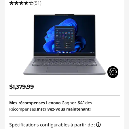
(
(51)
1
4
p
o
u
$1,379.99
c
e
$41
Mes récompenses Lenovo
Gagnez
des
Récompenses
Inscrivez-vous maintenant!
s
Spécifications configurables à partir de :
I