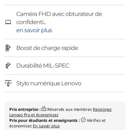
5
i
Caméra FHD avec obturateur de
confidenti...
2
en savoir plus
-
Boost de charge rapide
e
n
Durabilité MIL-SPEC
-
Stylo numérique Lenovo
1
1
Prix entreprise :
Réservés aux membres
Rejoignez
0
Lenovo Pro et économisez
Prix pour étudiants et enseignants :
Vérifiez et
e
économisez
En savoir plus