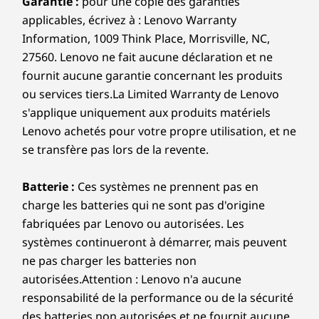
chaque aventure
Garantie :
pour une copie des garanties
Durabilité
applicables, écrivez à : Lenovo Warranty
Emportez n'importe quoi, n'importe où, avec
Information, 1009 Think Place, Morrisville, NC,
ce portable testé pour sa fiabilité. Conçu selon
Matériau
27560. Lenovo ne fait aucune déclaration et ne
les normes MIL-SPEC, votre ordinateur
100 % d'aluminium recyclé utilisé dans le couvercle
fournit aucune garantie concernant les produits
portable IdeaPad 5 2-en-1 est conçu pour
supérieur (A)
ou services tiers.La Limited Warranty de Lenovo
gérer les températures extrêmes, l'altitude,
90 % de contenu post-consommation (PCC) Plastique
s'applique uniquement aux produits matériels
l'humidité, les vibrations, les chocs soudains,
recyclé utilisé dans le boîtier de l'adaptateur
Lenovo achetés pour votre propre utilisation, et ne
les chutes et plus encore. Que vous vous
90 % de plastique destiné à l'océan (OBP) utilisé dans le
se transfère pas lors de la revente.
rendiez de la classe au café ou que vous
sac système
passiez de la salle de conférence à la salle de
100 % de pâte pressée à sec utilisée dans le coussin
Batterie :
Ces systèmes ne prennent pas en
jeux, il est prêt pour l'aventure.
Emballage certifié Forest Stewardship Council® pour
charge les batteries qui ne sont pas d'origine
le carton
fabriquées par Lenovo ou autorisées. Les
Certifications / Registres
systèmes continueront à démarrer, mais peuvent
ne pas charger les batteries non
®
ENERGY STAR
8.0
autorisées.Attention : Lenovo n'a aucune
®
EPEAT
Gold avec Climate+
responsabilité de la performance ou de la sécurité
®
Emballage Forest Stewardship Council
(FSC)
des batteries non autorisées et ne fournit aucune