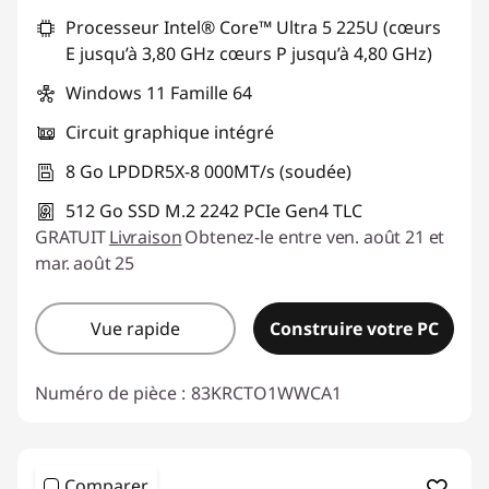
Processeur Intel® Core™ Ultra 5 225U (cœurs
n
E jusqu’à 3,80 GHz cœurs P jusqu’à 4,80 GHz)
t
Windows 11 Famille 64
e
Circuit graphique intégré
8 Go LPDDR5X-8 000MT/s (soudée)
l
512 Go SSD M.2 2242 PCIe Gen4 TLC
)
GRATUIT
Livraison
Obtenez-le entre ven. août 21 et
mar. août 25
Vue rapide
Construire votre PC
Numéro de pièce :
83KRCTO1WWCA1
Comparer