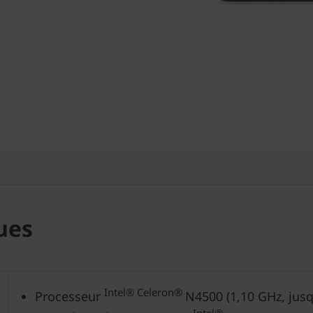
ues
Intel®
Celeron®
Processeur
N4500 (1,10 GHz, jusq