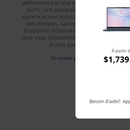
performance et une sécurité améliorées
du PC, une protection étendue de la
batterie et une assistance à la migration
des données. Laissez-nous gérer vos
problèmes informatiques pendant que
vous vous concentrez sur ce qui compte
le plus pour vous.
À partir 
$1,739
En savoir plus > >
Besoin d'aide? App