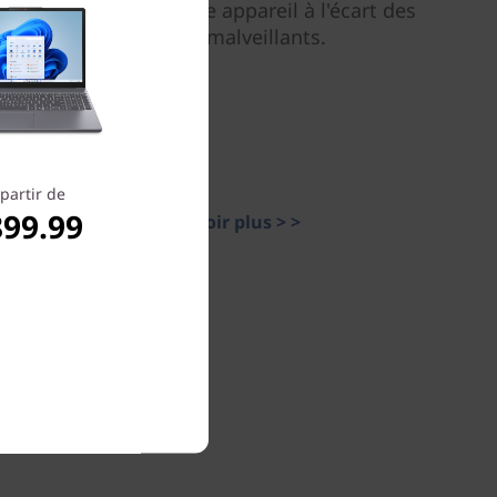
PC et gardera votre appareil à l'écart des
logiciels malveillants.
partir de
899.99
En savoir plus > >