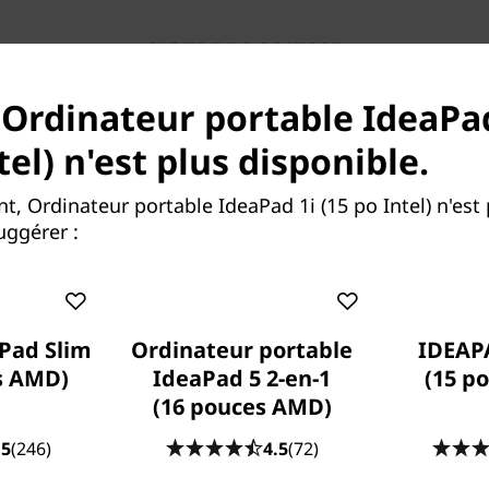
NOTRE PROMESSE
Services Lenovo
 Ordinateur portable IdeaPad
tel) n'est plus disponible.
 Ordinateur portable IdeaPad 1i (15 po Intel) n'est 
ggérer :
Parce que la vie ne fait pas
de cadeaux
Pad Slim
Ordinateur portable
IDEAP
Les ordinateurs portables tombent, le
s AMD)
IdeaPad 5 2-en-1
(15 po
café se renverse, les surtensions
(16 pouces AMD)
électriques. Avec
la protection contre
les dommages accidentels (ADP),
vous
.5
(246)
4.5
(72)
n'aurez pas à vous inquiéter. Ce plan de