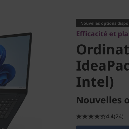
Efficacité et plais
Ordinat
Nouvelles options dispo
Efficacité et pl
portable
Ordinat
(15 po In
IdeaPad
Intel)
Nouvelles o
4.4
(24)