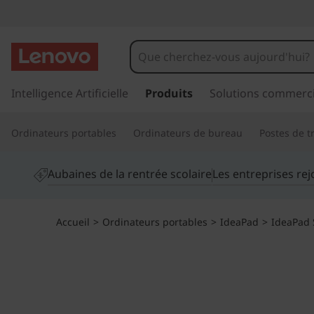
O
r
d
p
a
Intelligence Artificielle
Produits
Solutions commerci
i
s
s
n
Ordinateurs portables
Ordinateurs de bureau
Postes de tr
e
r
a
a
Aubaines de la rentrée scolaire
Les entreprises re
u
t
c
o
e
Accueil
>
Ordinateurs portables
>
IdeaPad
>
IdeaPad 
n
t
u
e
n
r
u
p