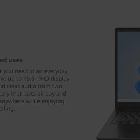
ed uses
at you need in an everyday
ve up to 15.6" FHD display
and clear audio from two
ry that lasts all day and
 anywhere while enjoying
lling.