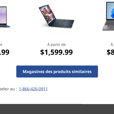
protection à coût fixe, à terme et en
option minimise le coût des réparations
inattendues. Mais peut-être plus
important encore, il vous rassure que
nous sommes là pour vous lorsque vous
en avez le plus besoin.
de
À partir de
À 
.99
$1,599.99
$
En savoir plus > >
Magasinez des produits similaires
elez au :
1-866-426-0911