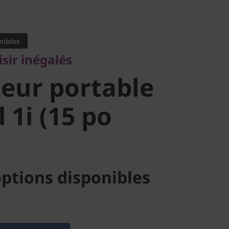
ir inégalés
eur
nibles
aisir inégalés
 IdeaPad 1i
eur portable
tel)
 1i (15 po
ptions disponibles