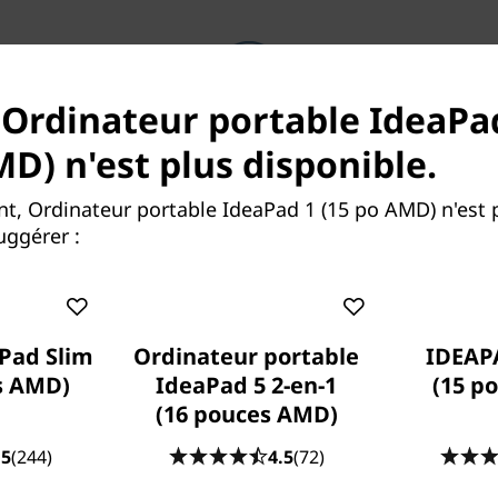
 Ordinateur portable IdeaPa
Parce que la vie ne fait pas
MD) n'est plus disponible.
de cadeaux
, Ordinateur portable IdeaPad 1 (15 po AMD) n'est p
Les ordinateurs portables tombent, le
ggérer :
café se renverse, les surtensions
électriques. Avec
la protection contre
les dommages accidentels (ADP),
vous
n'aurez pas à vous inquiéter. Ce plan de
protection à coût fixe, à terme et en
Pad Slim
Ordinateur portable
IDEAP
option minimise le coût des réparations
s AMD)
IdeaPad 5 2-en-1
(15 po
inattendues. Mais peut-être plus
(16 pouces AMD)
important encore, il vous rassure que
nous sommes là pour vous lorsque vous
.5
(244)
4.5
(72)
en avez le plus besoin.