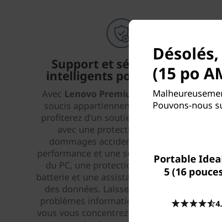
Désolés,
Support et sécurité plus
(15 po A
intelligents pour votre PC
Malheureusement
Avec
Lenovo Premium Care Plus
, les
Pouvons-nous su
soucis appartiennent au passé! Vous
profiterez d'un soutien prioritaire 24/7
avec une protection contre les
dommages accidentels du PC, une
performance et une sécurité améliorées
Portable Idea
du PC, une protection étendue de la
5 (16 pouce
batterie et une assistance à la migration
des données. Laissez-nous gérer vos
problèmes informatiques pendant que
4
vous vous concentrez sur ce qui compte