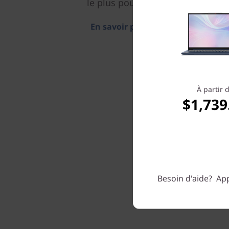
le plus pour vous.
En savoir plus > >
À partir 
$1,739
Besoin d'aide? App