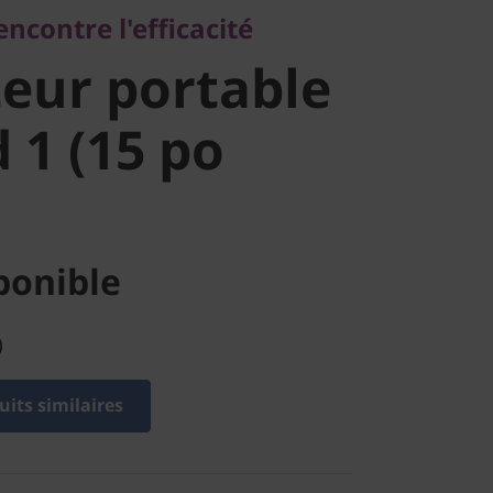
encontre l'efficacité
 IdeaPad 1
eur portable
MD)
 1 (15 po
ponible
)
its similaires