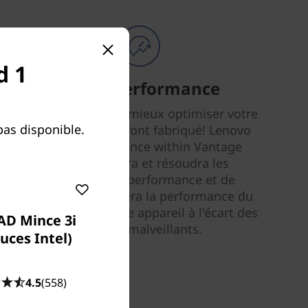
d 1
Smart Performance
Personne ne peut mieux optimiser votre
as disponible.
PC que ceux qui l'ont fabriqué! Lenovo
Smart Performance within Vantage
diagnostiquera et résoudra les
problèmes de performance et de
sécurité, améliorera la performance du
PC et gardera votre appareil à l'écart des
AD Mince 3i
logiciels malveillants.
uces Intel)
4.5
(558)