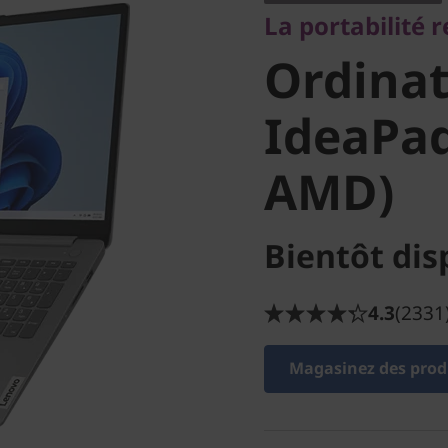
La portabilité r
portable
Ordinat
(15 po A
IdeaPad
AMD)
Bientôt dis
4.3
(2331
Magasinez des produ