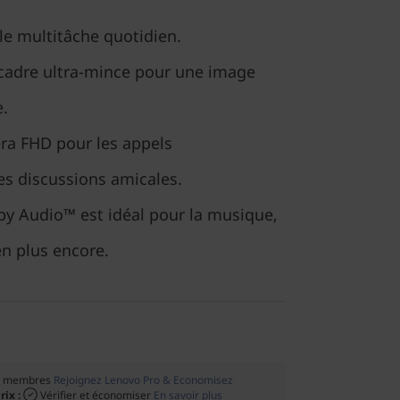
 le multitâche quotidien.
cadre ultra-mince pour une image
e.
éra FHD pour les appels
es discussions amicales.
by Audio™ est idéal pour la musique,
en plus encore.
es membres
Rejoignez Lenovo Pro & Economisez
rix :
Vérifier et économiser
En savoir plus