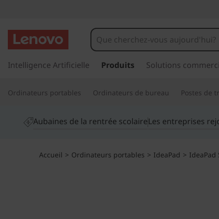
O
r
d
p
a
Intelligence Artificielle
Produits
Solutions commerci
i
s
s
n
Ordinateurs portables
Ordinateurs de bureau
Postes de tr
e
r
a
a
Aubaines de la rentrée scolaire
Les entreprises re
u
t
c
o
e
Accueil
>
Ordinateurs portables
>
IdeaPad
>
IdeaPad 
n
t
u
e
n
r
u
p