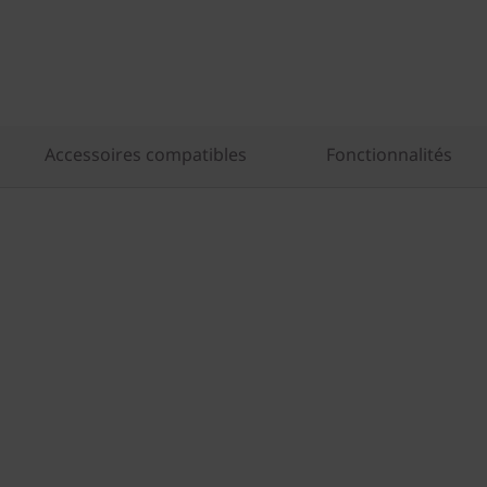
o
A
M
D
Accessoires compatibles
Fonctionnalités
)