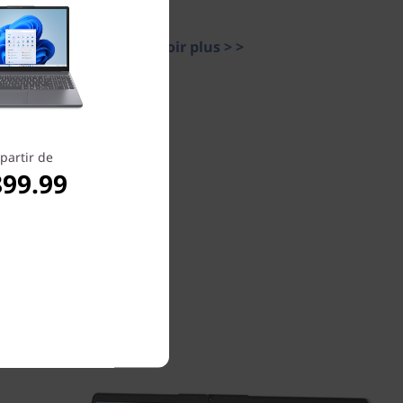
En savoir plus > >
partir de
899.99