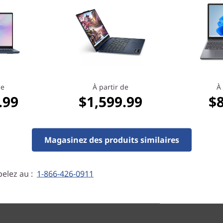
En savoir plus > >
de
À partir de
À 
.99
$1,599.99
$
Magasinez des produits similaires
elez au :
1-866-426-0911