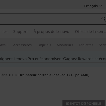
Français
ales
Support
À propos de Lenovo
Offres de la sem
avail
Accessoires
Logiciels
Moniteurs
Tablettes
Serv
joignent Lenovo Pro et économisent
Gagnez Rewards et éc
Série 100
>
Ordinateur portable IdeaPad 1 (15 po AMD)
La portabilité renc
Ordinat
BIENTÔT DISPONIBLE