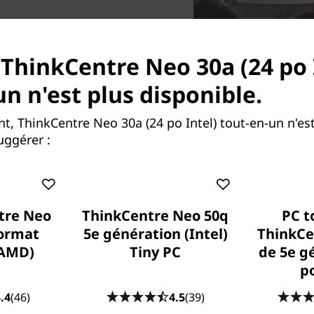
ouvez compter
po Intel) combine les
 ThinkCentre Neo 30a (24 po 
2 egénération avec des
un n'est plus disponible.
DR4 rapide. Ce PC peu
he au traitement des
 ThinkCentre Neo 30a (24 po Intel) tout-en-un n'est
débogage. Que vous
ggérer :
tout cela à pleine vitesse,
tre Neo
ThinkCentre Neo 50q
PC t
format
5e génération (Intel)
ThinkCe
(AMD)
Tiny PC
de 5e g
po
.4
(46)
4.5
(39)