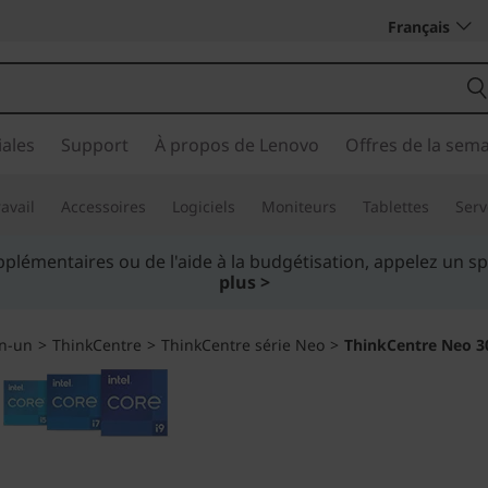
Français
ales
Support
À propos de Lenovo
Offres de la sem
avail
Accessoires
Logiciels
Moniteurs
Tablettes
Serv
Achetez maintenant, payez en trop.
En savoir plus >
en-un
>
ThinkCentre
>
ThinkCentre série Neo
>
ThinkCentre Neo 30