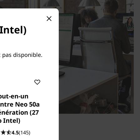
Intel)
 pas disponible.
out-en-un
ntre Neo 50a
énération (27
 Intel)
4.5
(145)