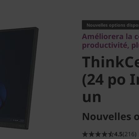
Améliorera la coll
productivité, plus
Nouvelles options dispo
ThinkCe
Améliorera la c
productivité, p
30a (24 p
ThinkC
tout-en-
(24 po I
un
Nouvelles o
4.5
(216)