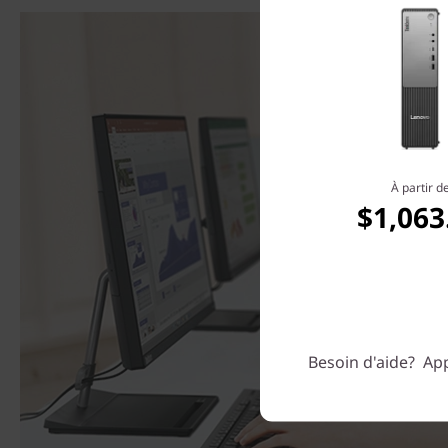
À partir d
$1,063
Besoin d'aide? App