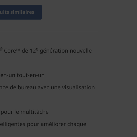
its similaires
®
e
Core™ de 12
génération nouvelle
-en-un tout-en-un
nce de bureau avec une visualisation
 pour le multitâche
telligentes pour améliorer chaque