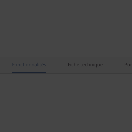
i
n
-
O
n
e
Fonctionnalités
Fiche technique
Por