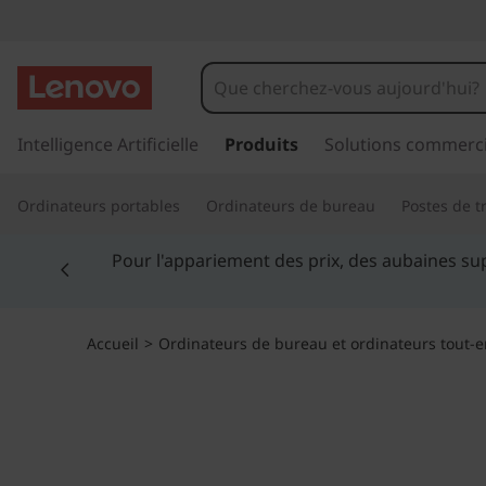
T
h
i
p
a
Intelligence Artificielle
Produits
Solutions commerci
n
s
s
k
Ordinateurs portables
Ordinateurs de bureau
Postes de tr
e
r
C
Currently displaying item 5 of 5
a
u
e
c
o
n
Accueil
>
Ordinateurs de bureau et ordinateurs tout-
n
t
t
e
n
r
u
p