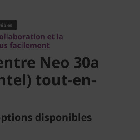
aboration et la
 facilement
nibles
ntre Neo
ollaboration et la
lus facilement
o Intel)
entre Neo 30a
un
ntel) tout-en-
ptions disponibles