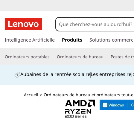
p
a
Intelligence Artificielle
Produits
Solutions commerci
s
s
Ordinateurs portables
Ordinateurs de bureau
Postes de tr
e
r
a
Aubaines de la rentrée scolaire
Les entreprises re
u
c
o
Accueil
>
Ordinateurs de bureau et ordinateurs tout-
n
t
e
n
u
p