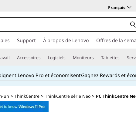
Français
ales
Support
À propos de Lenovo
Offres de la sem
avail
Accessoires
Logiciels
Moniteurs
Tablettes
Serv
joignent Lenovo Pro et économisent
Gagnez Rewards et éc
en-un
>
ThinkCentre
>
ThinkCentre série Neo
>
PC ThinkCentre Ne