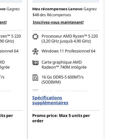
Gagnez
Gagnez
ovo
Mes récompenses Lenovo
$48
des Récompenses
ant!
Inscrivez-vous maintenant!
zen™ 5 220
Processeur AMD Ryzen™ 5 220
,90 GHz)
(3,20 GHz jusqu’à 4,90 GHz)
sionnel 64
Windows 11 Professionnel 64
AMD
Carte graphique AMD
égrée
Radeon™ 740M intégrée
T/s
16 Go DDR5-5 600MT/s
(SODIMM)
80 PCIe
512 Go SSD M.2 2280 PCIe
Gen4 TLC Opal
Spécifications
supplémentaires
squ'à 3
Prend en charge jusqu'à 3
ndants
moniteurs indépendants
its per
Promo price: Max 5 units per
order