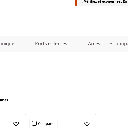
: Vérifiez et économiser. En
chnique
Ports et fentes
Accessoires compa
ants
Comparer