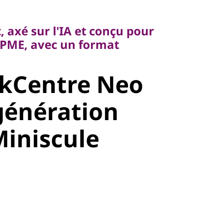
xé sur l'IA et conçu pour
ME, avec un format
, axé sur l'IA et conçu pour
s PME, avec un format
kCentre Neo
nkCentre Neo
énération
génération
niscule
iniscule