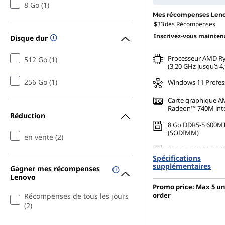
8 Go (1)
Mes récompenses Len
$33
des Récompenses
Inscrivez-vous mainten
Disque dur
Processeur AMD Ry
512 Go (1)
(3,20 GHz jusqu’à 4
256 Go (1)
Windows 11 Profes
Carte graphique 
Radeon™ 740M int
Réduction
8 Go DDR5-5 600M
(SODIMM)
en vente (2)
256 Go SSD M.2 22
Gen4 TLC Opal
Spécifications
supplémentaires
Gagner mes récompenses
Prend en charge ju
Lenovo
moniteurs indépe
Promo price: Max 5 un
order
Récompenses de tous les jours
(2)