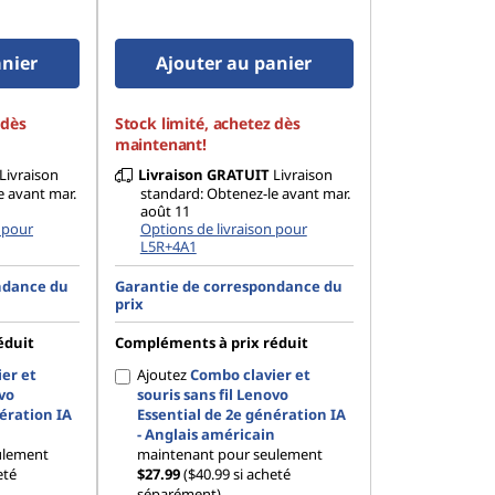
anier
Ajouter au panier
 dès
Stock limité, achetez dès
maintenant!
Livraison
Livraison
GRATUIT
Livraison
e avant mar.
standard: Obtenez-le avant mar.
août 11
 pour
Options de livraison pour
L5R+4A1
ndance du
Garantie de correspondance du
prix
éduit
Compléments à prix réduit
er et
Ajoutez
Combo clavier et
ovo
souris sans fil Lenovo
ération IA
Essential de 2e génération IA
n
- Anglais américain
ulement
maintenant pour seulement
eté
$27.99
($40.99 si acheté
séparément)