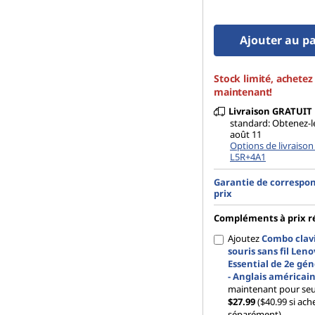
Ajouter au p
Stock limité, achetez
maintenant!
Livraison
GRATUIT
standard: Obtenez-l
août 11
Options de livraison
L5R+4A1
Garantie de correspo
prix
Compléments à prix r
Ajoutez
Combo clavi
souris sans fil Len
Essential de 2e gén
- Anglais américai
maintenant pour se
$27.99
($40.99 si ach
séparément)