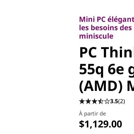
Mini PC élégant, a
les besoins des P
Mini PC élégant
miniscule
les besoins de
PC Thin
miniscule
PC Thi
55q 6e g
55q 6e 
(AMD) Mi
(AMD) M
3.5
(2)
À partir de
$1,129.00