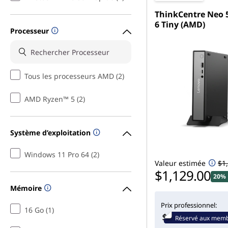
ThinkCentre Neo 
6 Tiny (AMD)
Processeur
Tous les processeurs AMD (2)
AMD Ryzen™ 5 (2)
Système d’exploitation
Windows 11 Pro 64 (2)
Valeur estimée
$1
$1,129.00
20% 
Mémoire
Prix professionnel:
16 Go (1)
Réservé aux mem