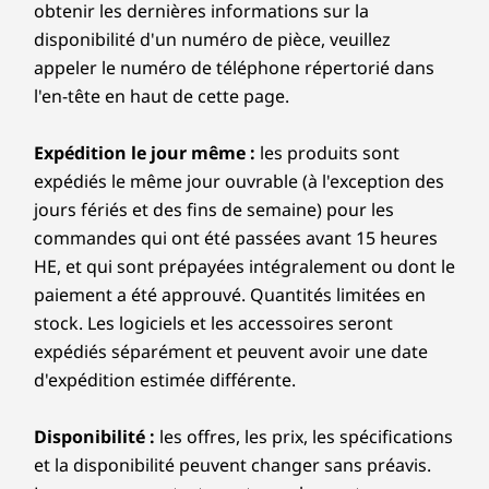
RAID
obtenir les dernières informations sur la
support the system's needs, ensuring reliable
* Certains modèles
Magasiner
Magas
15
-
En option 2 x PS/2 pour le clavier / souris
disponibilité d'un numéro de pièce, veuillez
En option : 0/1/5
operation even under heavy workloads.
appeler le numéro de téléphone répertorié dans
Audio
Comparer
Comparer
Compa
l'en-tête en haut de cette page.
16
-
En option : Série
Audio HD 2 canaux
UNE TOUR BIEN CONNECTÉE
Haut-parleur interne
Expédition le jour même :
les produits sont
Explorer tout Ordinateurs de bureau et ordinateurs
Tous les ports dont
17
-
En option : Ports sur les cartes d'extension
expédiés le même jour ouvrable (à l'exception des
Unité d’alimentation
tout-en-un
jours fériés et des fins de semaine) pour les
vous avez besoin et
500 W (92 % économie en énergie)
commandes qui ont été passées avant 15 heures
18
-
Connecteur d'alimentation
400 W (92 % économie en énergie)
plus
HE, et qui sont prépayées intégralement ou dont le
310 W (92 % économie en énergie)
paiement a été approuvé. Quantités limitées en
Simplifiez votre flux de travail avec un appareil
stock. Les logiciels et les accessoires seront
Les spécifications peuvent varier selon la région/le modèle et la
qui offre neuf ports USB pour vous garder
disponibilité.
expédiés séparément et peuvent avoir une date
connecté. La tour M90t 6e génération offre un
d'expédition estimée différente.
multitâche fluide. Connectez facilement les
Connectivité
périphériques, transférez des fichiers, chargez
Disponibilité :
les offres, les prix, les spécifications
des appareils, branchez les moniteurs et
et la disponibilité peuvent changer sans préavis.
Ports/Fentes
alimentez les tâches sans hésiter. Parfait pour