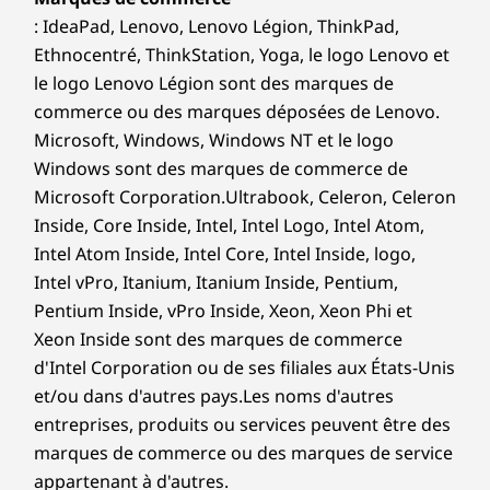
Ethernet (RJ45)
: IdeaPad, Lenovo, Lenovo Légion, ThinkPad,
Conçu pour vos besoins
En option : 2 x PS/2 pour le clavier / souris
Ethnocentré, ThinkStation, Yoga, le logo Lenovo et
En option : série
en évolution
le logo Lenovo Légion sont des marques de
Ports en option sur les cartes d'extension
commerce ou des marques déposées de Lenovo.
Puissance dans le connecteur
Microsoft, Windows, Windows NT et le logo
Fentes d'extension :
Windows sont des marques de commerce de
Microsoft Corporation.Ultrabook, Celeron, Celeron
PCIe x 16 5e génération
Inside, Core Inside, Intel, Intel Logo, Intel Atom,
PCIe x 16 4e génération (signal x4)
Intel Atom Inside, Intel Core, Intel Inside, logo,
2 x PCIe 3
Intel vPro, Itanium, Itanium Inside, Pentium,
M.2 SSD 5
Pentium Inside, vPro Inside, Xeon, Xeon Phi et
2 x M.2 SSD 4
Xeon Inside sont des marques de commerce
M.2 WiFi (jusqu'au WiFi 7)
d'Intel Corporation ou de ses filiales aux États-Unis
et/ou dans d'autres pays.Les noms d'autres
Baie interne:
entreprises, produits ou services peuvent être des
marques de commerce ou des marques de service
En option : 2 x 3,5 po Baie pour disques
Moniteurs, clavier sans fil et souris sans fil vendus
Moniteur, c
appartenant à d'autres.
séparément. Illustré avec un lecteur de disque optique en
a