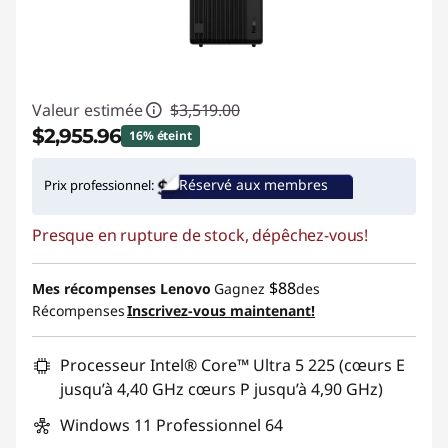
Valeur estimée
$3,519.00
$2,955.96
16% éteint
Économies instantanées :
-$563.04
Réservé aux membres
Prix professionnel:
Promo price: Max 5 units per order
Presque en rupture de stock, dépêchez-vous!
$88
Mes récompenses Lenovo
Gagnez
des
Récompenses
Inscrivez-vous maintenant!
Processeur Intel® Core™ Ultra 5 225 (cœurs E
jusqu’à 4,40 GHz cœurs P jusqu’à 4,90 GHz)
Windows 11 Professionnel 64