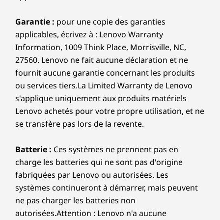
option.
Baie externe :
Garantie :
pour une copie des garanties
Conception flexible pour des
Mi
En option : Lecteur de disque optique mince (ODD)
applicables, écrivez à : Lenovo Warranty
possibilités infinies
2,5 po Baie pour disque dur (ODD)Les vitesses de
Information, 1009 Think Place, Morrisville, NC,
transfert du port
Besoin de plus d'espace pour croître?
Protég
27560. Lenovo ne fait aucune déclaration et ne
Avec l'extension Flex I/O et PCIe, cet
une 
fournit aucune garantie concernant les produits
USB sont approximatives et dépendent de nombreux
appareil s'adapte à votre entreprise.
avan
ou services tiers.La Limited Warranty de Lenovo
facteurs, tels que la capacité de traitement des appareils
Profitez de la flexibilité pour ajouter du
criti
s'applique uniquement aux produits matériels
hôtes/périphériques, les attributs des fichiers, la
stockage, des graphiques, des cartes
disques
Lenovo achetés pour votre propre utilisation, et ne
configuration du système et les environnements
réseau et plus encore. La tour M90t 6e
les d
se transfère pas lors de la revente.
d'exploitation; les vitesses réelles varient et peuvent être
génération vous permet de garder une
RAID 
inférieures à celles attendues.
longueur d'avance dans le monde de la
qu
Batterie :
Ces systèmes ne prennent pas en
technologie qui évolue rapidement.
charge les batteries qui ne sont pas d'origine
Connexion sans fil
fabriquées par Lenovo ou autorisées. Les
®
®
WiFi 7* Intel
BE200 802.11BE (2 x 2) et Bluetooth
5.4
systèmes continueront à démarrer, mais peuvent
®
®
WiFi 6E** Intel
AX211 802.11AX (2 x 2) et Bluetooth
ne pas charger les batteries non
5.3
CONÇU POUR DURER DANS LES
autorisées.Attention : Lenovo n'a aucune