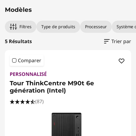
Modèles
Filtres
Type de produits
Processeur
Système d
5 Résultats
Trier par
Comparer
PERSONNALISÉ
Tour ThinkCentre M90t 6e
génération (Intel)
(87)