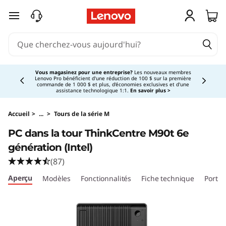
T
passer au contenu principal
h
i
Currently displaying item 3 of 5
n
Vous magasinez pour une entreprise?
Les nouveaux membres
Lenovo Pro bénéficient d'une réduction de 100 $ sur la première
commande de 1 000 $ et plus, d'économies exclusives et d'une
k
assistance technologique 1:1.
En savoir plus >
C
Accueil
>
...
>
Tours de la série M
PC dans la tour ThinkCentre M90t 6e
e
génération (Intel)
n
(87)
Aperçu
Modèles
Fonctionnalités
Fiche technique
Ports 
t
r