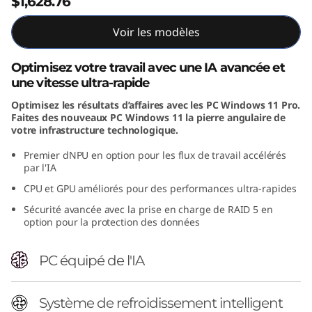
$1,628.76
n
Voir les modèles
t
Optimisez votre travail avec une IA avancée et
e
une vitesse ultra-rapide
l
Optimisez les résultats d’affaires avec les PC Windows 11 Pro.
Faites des nouveaux PC Windows 11 la pierre angulaire de
votre infrastructure technologique.
)
Premier dNPU en option pour les flux de travail accélérés
T
par l'IA
CPU et GPU améliorés pour des performances ultra-rapides
o
Sécurité avancée avec la prise en charge de RAID 5 en
w
option pour la protection des données
e
PC équipé de l'IA
r
Système de refroidissement intelligent