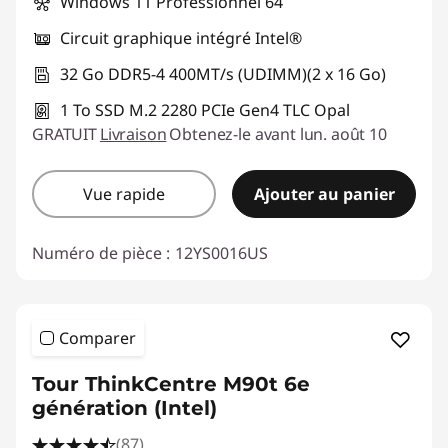
Windows 11 Professionnel 64
Circuit graphique intégré Intel®
32 Go DDR5-4 400MT/s (UDIMM)(2 x 16 Go)
1 To SSD M.2 2280 PCIe Gen4 TLC Opal
GRATUIT
Livraison
Obtenez-le avant lun. août 10
Vue rapide
Ajouter au panier
Numéro de pièce :
12YS0016US
Comparer
Tour ThinkCentre M90t 6e
génération (Intel)
(87)