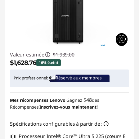
Valeur estimée
$1,939.00
$1,628.76
16% éteint
Économies instantanées :
-$310.24
Réservé aux membres
Prix professionnel:
Promo price: Max 5 units per order
$48
Mes récompenses Lenovo
Gagnez
des
Récompenses
Inscrivez-vous maintenant!
Spécifications configurables à partir de :
Processeur Intel® Core™ Ultra 5 225 (cœurs E