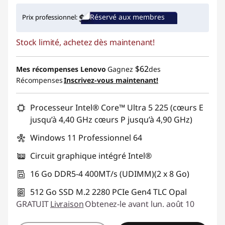
Économies instantanées :
-$399.84
Réservé aux membres
Prix professionnel:
Promo price: Max 5 units per order
Stock limité, achetez dès maintenant!
$62
Mes récompenses Lenovo
Gagnez
des
Récompenses
Inscrivez-vous maintenant!
Processeur Intel® Core™ Ultra 5 225 (cœurs E
jusqu’à 4,40 GHz cœurs P jusqu’à 4,90 GHz)
Windows 11 Professionnel 64
Circuit graphique intégré Intel®
16 Go DDR5-4 400MT/s (UDIMM)(2 x 8 Go)
512 Go SSD M.2 2280 PCIe Gen4 TLC Opal
GRATUIT
Livraison
Obtenez-le avant lun. août 10