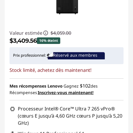
Valeur estimée
$4,059.00
$3,409.56
16% éteint
Économies instantanées :
-$649.44
Réservé aux membres
Prix professionnel:
Promo price: Max 5 units per order
Stock limité, achetez dès maintenant!
$102
Mes récompenses Lenovo
Gagnez
des
Récompenses
Inscrivez-vous maintenant!
Processeur Intel® Core™ Ultra 7 265 vPro®
(cœurs E jusqu’à 4,60 GHz cœurs P jusqu’à 5,20
GHz)