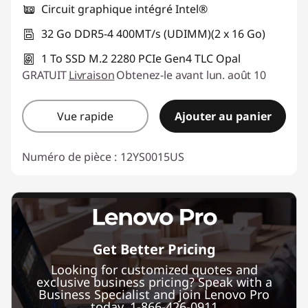
Circuit graphique intégré Intel®
32 Go DDR5-4 400MT/s (UDIMM)(2 x 16 Go)
1 To SSD M.2 2280 PCIe Gen4 TLC Opal
GRATUIT
Livraison
Obtenez-le avant lun. août 10
Vue rapide
Ajouter au panier
Numéro de pièce :
12YS0015US
Get Better Pricing
Looking for customized quotes and
exclusive business pricing? Speak with a
Business Specialist and join Lenovo Pro
today. 1-866-426-0911