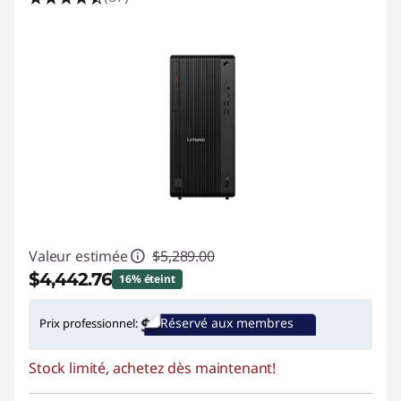
Valeur estimée
$5,289.00
$4,442.76
16% éteint
Économies instantanées :
-$846.24
Réservé aux membres
Prix professionnel:
Promo price: Max 5 units per order
Stock limité, achetez dès maintenant!