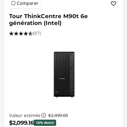
Comparer
Tour ThinkCentre M90t 6e
génération (Intel)
(87)
Valeur estimée
$2,499.00
$2,099.16
16% éteint