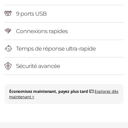
9 ports USB
Connexions rapides
Temps de réponse ultra-rapide
Sécurité avancée
Économisez maintenant, payez plus tard
Explorez dès
maintenant >
Original Price 1939.00 CAD Discounted Price 
Original Price 2499.00 CAD Discounted Price 
Original Price 3519.00 CAD Discounted Price 
Original Price 4059.00 CAD Discounted Price
Original Price 5289.00 CAD Discounted Price