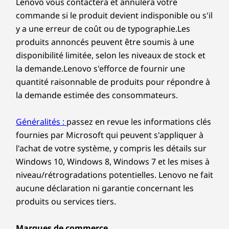
Lenovo vous contactera et annulera votre
les professionnels et les passionnés de
Avant :
commande si le produit devient indisponible ou s'il
technologie qui ont besoin d'une connectivité
y a une erreur de coût ou de typographie.Les
fiable et sans tracas.
En option : Lecteur de carte
produits annoncés peuvent être soumis à une
Combinaison casque / microphone
disponibilité limitée, selon les niveaux de stock et
®
USB-C
(USB 20 Gbps)
la demande.Lenovo s'efforce de fournir une
2 x USB-A (USB 5 Gbps)
quantité raisonnable de produits pour répondre à
2 x USB-A (USB 10 Gbps)
la demande estimée des consommateurs.
Arrière:
Généralités :
passez en revue les informations clés
Sortie audio
fournies par Microsoft qui peuvent s'appliquer à
En option : Flex IO
l'achat de votre système, y compris les détails sur
®
HDMI
2.1 (prend en charge la résolution jusqu'à 4K @
Windows 10, Windows 8, Windows 7 et les mises à
60 Hz)
niveau/rétrogradations potentielles. Lenovo ne fait
2 x DisplayPort™ 1.4
aucune déclaration ni garantie concernant les
Montré avec la carte graphique discrète en option.
2 x USB-A (USB haute vitesse)
produits ou services tiers.
2 x USB-A (USB 5 Gbps), un avec alimentation du clavier
sur
FLEXIBLE, RAPIDE & PRÊT POUR L'AVENIR
Marques de commerce