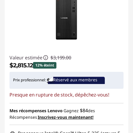
Valeur estimée
$3,199.00
$2,815.12
12% éteint
Économies instantanées :
-$383.88
Réservé aux membres
Prix professionnel:
Promo price: Max 5 units per order
Presque en rupture de stock, dépêchez-vous!
$84
Mes récompenses Lenovo
Gagnez
des
Récompenses
Inscrivez-vous maintenant!