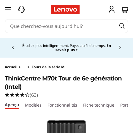
passer au contenu principal
Currently displaying item 5 of 5
Étudiez plus intelligemment. Payez au fil du temps.
En
savoir plus >
Accueil
>
...
>
Tours de la série M
ThinkCentre M70t Tour de 6e génération
(Intel)
(63)
Aperçu
Modèles
Fonctionnalités
Fiche technique
Ports 