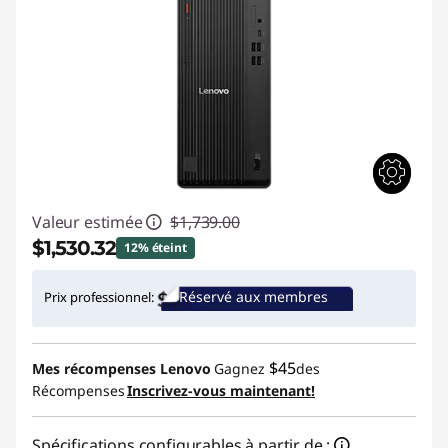
Valeur estimée
$1,739.00
$1,530.32
12% éteint
Économies instantanées :
-$208.68
Réservé aux membres
Prix professionnel:
Promo price: Max 5 units per order
$45
Mes récompenses Lenovo
Gagnez
des
Récompenses
Inscrivez-vous maintenant!
Spécifications configurables à partir de :