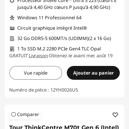
Processeur Intel® Core™ Ultra 5 225 (cœurs E
jusqu’à 4,40 GHz cœurs P jusqu’à 4,90 GHz)
Windows 11 Professionnel 64
Circuit graphique intégré Intel®
32 Go DDR5-5 600MT/s (UDIMM)(2 x 16 Go)
1 To SSD M.2 2280 PCIe Gen4 TLC Opal
GRATUIT
Livraison
Obtenez-le avant mer. août 19
Vue rapide
Ajouter au panier
Numéro de pièce :
12YH0026US
Comparer
Tour ThinkCentre M70t Gen 6 (Intel)