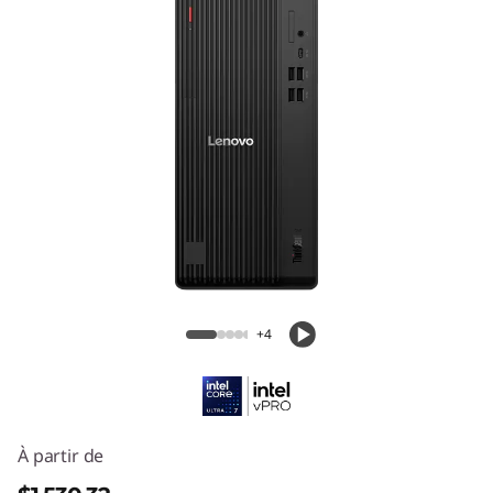
ThinkCentre M70t Tour de 6e
génération (Intel)
+4
À partir de