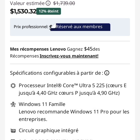
Valeur estimée
$1,739.00
$1,530.32
12% éteint
Économies instantanées :
-$208.68
Réservé aux membres
Prix professionnel:
Promo price: Max 5 units per order
$45
Mes récompenses Lenovo
Gagnez
des
Récompenses
Inscrivez-vous maintenant!
Spécifications configurables à partir de :
Processeur Intel® Core™ Ultra 5 225 (cœurs E
jusqu’à 4,40 GHz cœurs P jusqu’à 4,90 GHz)
Windows 11
Famille
Lenovo recommande Windows 11 Pro pour les
entreprises.
Circuit graphique intégré