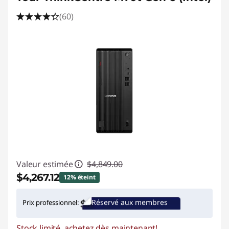
(60)
Valeur estimée
$4,849.00
$4,267.12
12% éteint
Économies instantanées :
-$581.88
Réservé aux membres
Prix professionnel:
Promo price: Max 5 units per order
Stock limité, achetez dès maintenant!