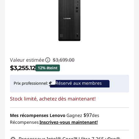
Valeur estimée
$3,699.00
$3,255.12
12% éteint
Économies instantanées :
-$443.88
Réservé aux membres
Prix professionnel:
Promo price: Max 5 units per order
Stock limité, achetez dès maintenant!
$97
Mes récompenses Lenovo
Gagnez
des
Récompenses
Inscrivez-vous maintenant!