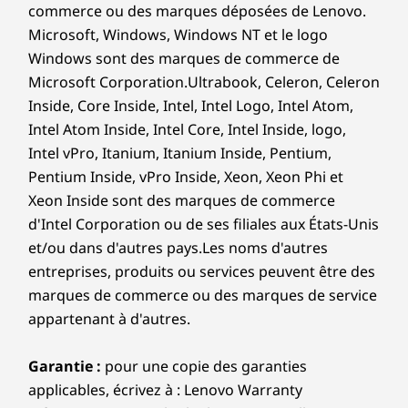
En option : 2 x PS/2
commerce ou des marques déposées de Lenovo.
En option: série
Microsoft, Windows, Windows NT et le logo
Windows sont des marques de commerce de
Fente d'extension:
Microsoft Corporation.Ultrabook, Celeron, Celeron
Inside, Core Inside, Intel, Intel Logo, Intel Atom,
Les moniteurs, le clavier et la souris sans fil sont vendus séparément
2 PCIe x 16 de 4e génération
Intel Atom Inside, Intel Core, Intel Inside, logo,
2 x PCIe de 3e Gen
Intel vPro, Itanium, Itanium Inside, Pentium,
2 x SSD M.2 de 4e génération
Pentium Inside, vPro Inside, Xeon, Xeon Phi et
WiFi M.2 (WiFi 7)
Xeon Inside sont des marques de commerce
Baie interne:
d'Intel Corporation ou de ses filiales aux États-Unis
et/ou dans d'autres pays.Les noms d'autres
En option: Disque dur SATA de 2 To, de 3,5 pouces
entreprises, produits ou services peuvent être des
En option : Disque optique mince (ODD)
marques de commerce ou des marques de service
appartenant à d'autres.
Les vitesses de transfert du port USB sont approximatives et
Monite
Garantie :
pour une copie des garanties
dépendent de nombreux facteurs, tels que la capacité de
applicables, écrivez à : Lenovo Warranty
TOUS LES PORTS, TOUTES
PU
traitement des appareils hôtes/périphériques, les attributs