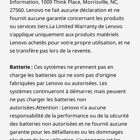
LES POSSIBILITÉS
PRO
Information, 1009 Think Place, Morrisville, NC,
des fichiers, la configuration du système et les
Diffusez,
A
27560. Lenovo ne fait aucune déclaration et ne
environnements d'exploitation. Les vitesses réelles varient et
fournit aucune garantie concernant les produits
peuvent être inférieures à celles attendues.
chargez et
t
ou services tiers.La Limited Warranty de Lenovo
s'applique uniquement aux produits matériels
Connexion sans fil
connectez-vous
Lenovo achetés pour votre propre utilisation, et ne
®
WiFi 7* Realtek
RTL8922AE 802.11BE (2 x 2) et
se transfère pas lors de la revente.
avec facilité
®
Bluetooth
5.4
®
En option : WiFi 6E** Intel
AX211 802.11AX (2 x 2) et
Batterie :
Ces systèmes ne prennent pas en
Maximisez la connectivité avec les
Amélio
®
Bluetooth
5.3
charge les batteries qui ne sont pas d'origine
quatre ports USB arrière du PC tour
charg
fabriquées par Lenovo ou autorisées. Les
ThinkCentre M70t 6e génération,
conne
®
*WiFi
7 nécessite le système d’exploitation Windows 11,
systèmes continueront à démarrer, mais peuvent
offrant des transferts de données à
Thi
ainsi qu’un routeur WiFi 7 séparé et/ou d’autres appareils de
ne pas charger les batteries non
haute vitesse, une diffusion vidéo fluide
simpl
réseau pour répondre aux exigences complètes du WiFi 7. Il
autorisées.Attention : Lenovo n'a aucune
et une charge efficace de l'appareil.
de tran
est rétrocompatible avec les normes WiFi précédentes et
responsabilité de la performance ou de la sécurité
Connectez plusieurs périphériques tout
assur
disponible uniquement dans les pays où le WiFi 7 est pris en
des batteries non autorisées et ne fournit aucune
en gardant votre espace de travail
appare
charge.
organisé.
garantie pour les défaillances ou les dommages