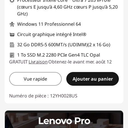
Processeur Intel® Core™ Ultra 7 265 vPro®
(cœurs E jusqu’à 4,60 GHz cœurs P jusqu’à 5,20
GHz)
Windows 11 Professionnel 64
Circuit graphique intégré Intel®
32 Go DDR5-5 600MT/s (UDIMM)(2 x 16 Go)
1 To SSD M.2 2280 PCIe Gen4 TLC Opal
GRATUIT
Livraison
Obtenez-le avant mer. août 12
Vue rapide
Ajouter au panier
Numéro de pièce :
12YH0028US