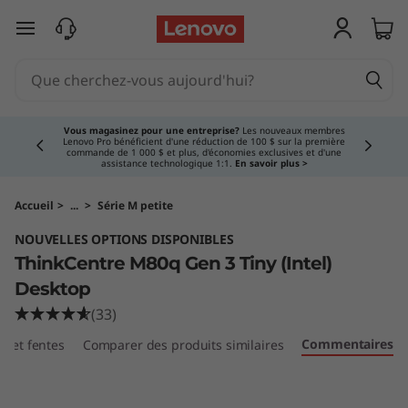
T
passer au contenu principal
h
i
Currently displaying item 3 of 5
n
Vous magasinez pour une entreprise?
Les nouveaux membres
Lenovo Pro bénéficient d'une réduction de 100 $ sur la première
commande de 1 000 $ et plus, d'économies exclusives et d'une
k
assistance technologique 1:1.
En savoir plus >
C
Accueil
>
...
>
Série M petite
NOUVELLES OPTIONS DISPONIBLES
e
ThinkCentre M80q Gen 3 Tiny (Intel)
n
Desktop
(33)
t
Commentaires
ts et fentes
Comparer des produits similaires
r