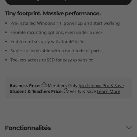
n
Tiny footprint. Massive performance.
y
Pre-installed Windows 11, power up and start working
(
Flexible mounting options, even under a desk
End-to-end security with ThinkShield
I
Super customizable with a multitude of ports
n
Toolless access to SSD for easy expansion
t
e
Business Price:
Members Only
Join Lenovo Pro & Save
Student & Teachers Price:
Verify & Save
Learn More
l
)
D
Fonctionnalités