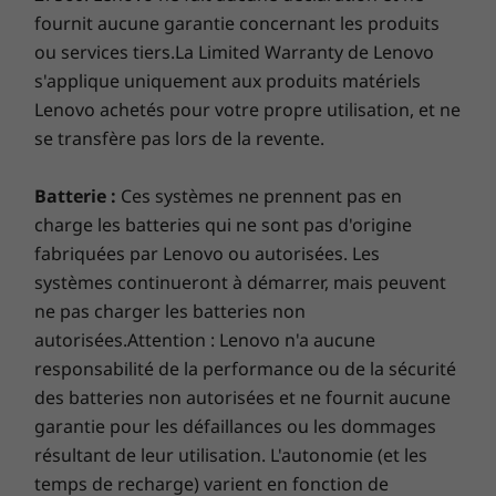
protection to better safeguard data and assets
*Not all specs available on lenovo.com
fournit aucune garantie concernant les produits
and maintain long-term stability. Each
ou services tiers.La Limited Warranty de Lenovo
ThinkCentre device is shipped with a Trusted
Specifications may vary depending on region/model and availability
s'applique uniquement aux produits matériels
Platform Module (TPM) 2.0 chip which encrypts
Lenovo achetés pour votre propre utilisation, et ne
your passwords, while BIOS-based Smart USB
se transfère pas lors de la revente.
Protection prevents unauthorized users from
plugging in and accessing your files.
Batterie :
Ces systèmes ne prennent pas en
charge les batteries qui ne sont pas d'origine
fabriquées par Lenovo ou autorisées. Les
Les spécifications peuvent varier selon la région ou le modèle.
systèmes continueront à démarrer, mais peuvent
ne pas charger les batteries non
autorisées.Attention : Lenovo n'a aucune
responsabilité de la performance ou de la sécurité
des batteries non autorisées et ne fournit aucune
garantie pour les défaillances ou les dommages
résultant de leur utilisation. L'autonomie (et les
temps de recharge) varient en fonction de