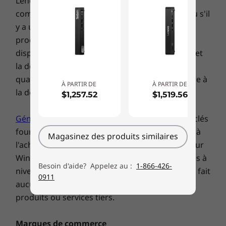
Lenovo vous contactera et annulera votre
commande si le produit devient indisponible ou s'il
y a une erreur de coût ou de typographie.Les
produits annoncés peuvent être soumis à une
disponibilité limitée, selon les niveaux de stock et
la demande.Lenovo s'efforce de fournir une
quantité raisonnable de produits pour répondre à
À PARTIR DE
À PARTIR DE
la demande estimée des consommateurs.
$1,257.52
$1,519.56
Généralités :
passez en revue les informations clés
fournies par Microsoft qui peuvent s'appliquer à
Magasinez des produits similaires
l'achat de votre système, y compris les détails sur
Windows 10, Windows 8, Windows 7 et les mises à
Besoin d'aide? Appelez au :
1-866-426-
niveau/rétrogradations potentielles. Lenovo ne fait
0911
aucune déclaration ni garantie concernant les
produits ou services tiers.
Marques de commerce