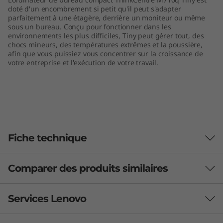
n
doté d'un encombrement si petit qu'il peut s'adapter
parfaitement à une étagère, derrière un moniteur ou même
sous un bureau. Conçu pour fonctionner dans les
k
environnements les plus difficiles, Tiny peut gérer tout, des
chocs mineurs, des températures extrêmes et la poussière,
C
afin que vous puissiez vous concentrer sur la croissance de
votre entreprise et l'exécution de votre travail.
e
n
t
Fiche technique
r
e
Comparer des produits similaires
Performances
M
Processeur
3 Produits similaires sélectionnés UAT
Services Lenovo
7
Jusqu'au Processeur Intel® Core™ i7 de 7e génération