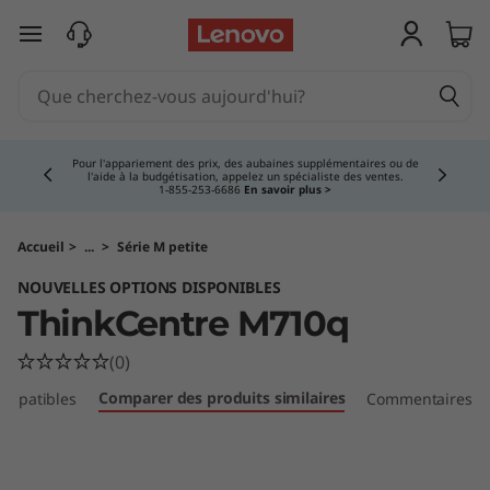
O
passer au contenu principal
r
d
Currently displaying item 4 of 5
i
Pour l'appariement des prix, des aubaines supplémentaires ou de
l'aide à la budgétisation, appelez un spécialiste des ventes.
1‑855‑253‑6686
En savoir plus >
n
a
Accueil
>
...
>
Série M petite
NOUVELLES OPTIONS DISPONIBLES
t
ThinkCentre M710q
e
(0)
u
Comparer des produits similaires
ompatibles
Commentaires
r