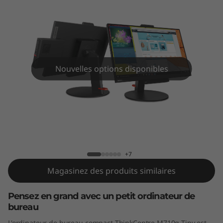
d
e
b
u
Nouvelles options disponibles
r
e
ThinkCentre M710q
a
u
+7
T
Magasinez des produits similaires
h
Pensez en grand avec un petit ordinateur de
bureau
i
L'ordinateur de bureau compact ThinkCentre M710q Tiny est