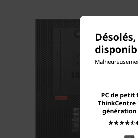
Désolés,
disponib
Malheureusement
PC de petit
ThinkCentre 
génération
4