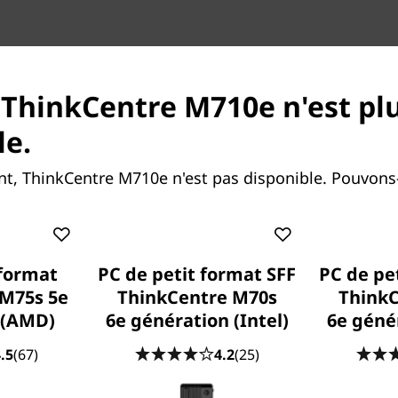
 ThinkCentre M710e n'est pl
le.
Que ferez-vous de votr
, ThinkCentre M710e n'est pas disponible. Pouvons
Grâce à la technologie SSD P
plus rapidement que jamais 
stockage. Le PCIe SSD augme
plus rapide qu'un disque dur
 format
PC de petit format SFF
PC de pe
profiterez d'un système ult
M75s 5e
ThinkCentre M70s
ThinkC
secondes et ouvre rapidemen
 (AMD)
6e génération (Intel)
6e génér
.5
(67)
4.2
(25)