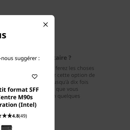
us
e temps supplémentaire ?
-nous suggérer :
CIe ultra-rapide, vous ferez les choses
lorsque vous choisirez cette option de
nte la performance jusqu'à dix fois
 traditionnel, de sorte que vous
tit format SFF
raréactif qui démarre en quelques
entre M90s
t les applications.
ation (Intel)
4.8
(49)