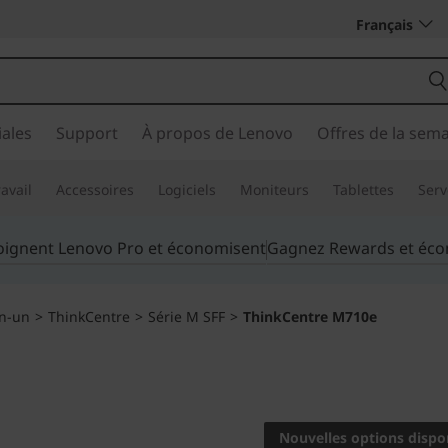
Français
ales
Support
À propos de Lenovo
Offres de la sem
avail
Accessoires
Logiciels
Moniteurs
Tablettes
Serv
joignent Lenovo Pro et économisent
Gagnez Rewards et éc
en-un
>
ThinkCentre
>
Série M SFF
>
ThinkCentre M710e
Performance puiss
gamme
Nouvelles options dispo