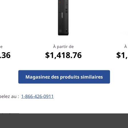
de
À partir de
À 
.36
$1,418.76
$1
Magasinez des produits similaires
elez au :
1-866-426-0911
re™ i7 de 7e génération, le
vitesse, la réactivité et
s qui peuvent aider à