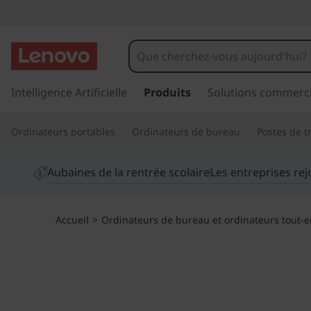
T
h
i
p
a
Intelligence Artificielle
Produits
Solutions commerci
n
s
s
k
Ordinateurs portables
Ordinateurs de bureau
Postes de tr
e
r
C
a
Aubaines de la rentrée scolaire
Les entreprises re
u
e
c
o
n
Accueil
>
Ordinateurs de bureau et ordinateurs tout-
n
t
t
e
n
r
u
p