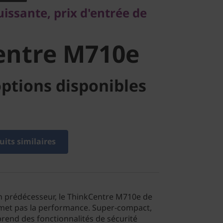
ntre M710e
issante, prix d'entrée de
entre M710e
ptions disponibles
its similaires
on prédécesseur, le ThinkCentre M710e de
met pas la performance. Super-compact,
end des fonctionnalités de sécurité