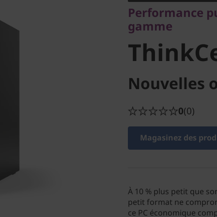
ThinkCe
Performance pu
gamme
ThinkC
Nouvelles o
0
(0)
Magasinez des produ
À 10 % plus petit que s
petit format ne compro
ce PC économique compr