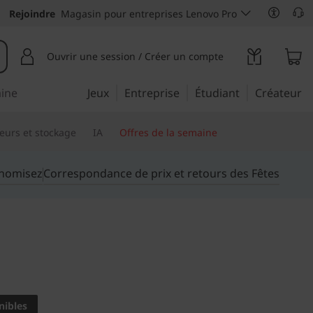
Rejoindre
Magasin pour entreprises Lenovo Pro
Ouvrir une session / Créer un compte
aine
Jeux
Entreprise
Étudiant
Créateur
eurs et stockage
IA
Offres de la semaine
onomisez
Correspondance de prix et retours des Fêtes
ante, prix d'entrée de
nibles