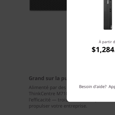
À partir 
$1,284
Grand sur la puissance
Besoin d'aide? App
Alimenté par des processeurs Intel® Co
ThinkCentre M710e SFF est conçu pour la 
l'efficacité — trois caractéristiques clé
propulser votre entreprise.