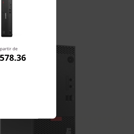
partir de
,578.36