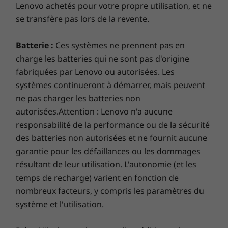
handle whatever life throws its way.
Lenovo achetés pour votre propre utilisation, et ne
PCIe SSD
se transfère pas lors de la revente.
Cooler & quieter
Internal Bay
Batterie :
Ces systèmes ne prennent pas en
2 x 2.5” HDD (1 default, 1 optional for ODD bay)
With our next-gen Intelligent Cooling Engine
charge les batteries qui ne sont pas d'origine
(ICE) 4.0, the ThinkCentre M90a delivers
Green Certifications
fabriquées par Lenovo ou autorisées. Les
unparalleled efficiency using three different
systèmes continueront à démarrer, mais peuvent
®
modes. Best Performance (BP) Mode provides
EPEAT
Silver
a 15% power increase to your system. (BE)
ne pas charger les batteries non
®
Energy Star
8.0*
Mode provides a quieter experience, running 3
autorisées.Attention : Lenovo n'a aucune
TCO 8.0
decibels lower than BP Mode. Full Speed Mode
responsabilité de la performance ou de la sécurité
RoHS compliant
provides maximum cooling to prevent your
des batteries non autorisées et ne fournit aucune
65% PCC
system from running hot.
ICE
garantie pour les défaillances ou les dommages
Eye Comfort
résultant de leur utilisation. L'autonomie (et les
TÜV Ultra Low Noise
temps de recharge) varient en fonction de
nombreux facteurs, y compris les paramètres du
*Not supported on ePrivacy models
système et l'utilisation.
AC Adapter