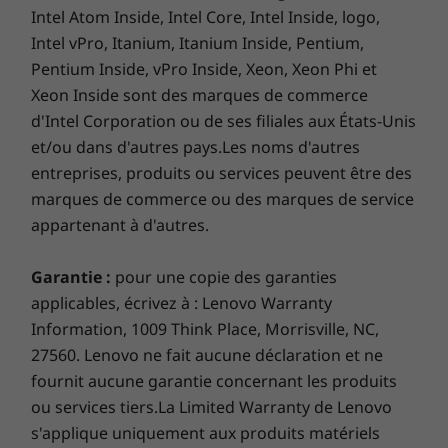
Intel Atom Inside, Intel Core, Intel Inside, logo,
Ports/Slots
Intel vPro, Itanium, Itanium Inside, Pentium,
2 x USB 3.2** Gen 2 (Type A)
Pentium Inside, vPro Inside, Xeon, Xeon Phi et
USB 3.2 Gen 1 (Type C, always on)
Xeon Inside sont des marques de commerce
4 x USB 3.2 Gen 1 (Type A)
DisplayPort
d'Intel Corporation ou de ses filiales aux États-Unis
Optional: 3-in-1 card reader
et/ou dans d'autres pays.Les noms d'autres
Microphone
entreprises, produits ou services peuvent être des
Headphone / mic combo
marques de commerce ou des marques de service
Optional: Serial port
appartenant à d'autres.
RJ45
Built for business, tested for life
Garantie :
pour une copie des garanties
ThinkCentre PCs are tested against 10 military-
USB port transfer speeds are approximate and depend on many factors,
applicables, écrivez à : Lenovo Warranty
grade requirements and more than 200 quality
such as processing capability of host/peripheral devices, file attributes,
Information, 1009 Think Place, Morrisville, NC,
checks to ensure they run in extreme
system configuration and operating environments; actual speeds will vary
27560. Lenovo ne fait aucune déclaration et ne
conditions. From the Arctic wilderness to
and may be less than expected.
fournit aucune garantie concernant les produits
desert dust storms, from temperature
extremes to vibrations and shocks, you can
ou services tiers.La Limited Warranty de Lenovo
M.2 Slot
trust your ThinkCentre M90a all-in-one will
s'applique uniquement aux produits matériels
WiFi