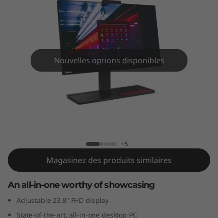
e
M
9
0
Nouvelles options disponibles
a
A
ThinkCentre M90a 23.8" All-In-One PC
l
l
+5
Magasinez des produits similaires
-
An all-in-one worthy of showcasing
i
Adjustable 23.8" FHD display
n
State-of-the-art, all-in-one desktop PC