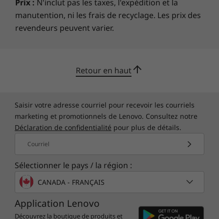
Prix :
N'inclut pas les taxes, l'expédition et la
150W for integrated graphics
manutention, ni les frais de recyclage. Les prix des
170W for discrete graphics support
revendeurs peuvent varier.
Preloaded Software
®
Lenovo Vantage
Retour en haut
®
Microsoft
Office 365 30-day free trial
Skype for Business
LinkedIn
Saisir votre adresse courriel pour recevoir les courriels
Cortana 3.1 Premium
marketing et promotionnels de Lenovo. Consultez notre
Déclaration de confidentialité
pour plus de détails.
More Information
Courriel
Full spec list for part numbers starting with 11CD
Sélectionner le pays / la région :
available here
CANADA - FRANÇAIS
*Not all specs available on lenovo.com
Application Lenovo
Découvrez la boutique de produits et
Specifications may vary depending on region/model and availability