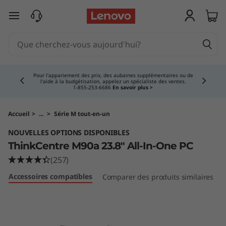
T
passer au contenu principal
h
i
Currently displaying item 4 of 5
n
Pour l'appariement des prix, des aubaines supplémentaires ou de
l'aide à la budgétisation, appelez un spécialiste des ventes.
1‑855‑253‑6686
En savoir plus >
k
C
Accueil
>
...
>
Série M tout-en-un
NOUVELLES OPTIONS DISPONIBLES
e
ThinkCentre M90a 23.8" All-In-One PC
n
(257)
Accessoires compatibles
Comparer des produits similaires
t
r