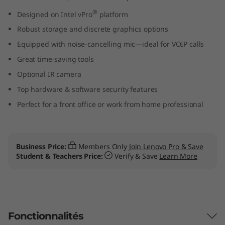
-
®
Designed on Intel vPro
platform
Robust storage and discrete graphics options
O
Equipped with noise-cancelling mic—ideal for VOIP calls
n
Great time-saving tools
e
Optional IR camera
Top hardware & software security features
P
Perfect for a front office or work from home professional
C
Business Price:
Members Only
Join Lenovo Pro & Save
Student & Teachers Price:
Verify & Save
Learn More
Fonctionnalités