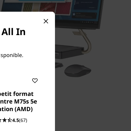
All In
isponible.
petit format
ntre M75s 5e
ation (AMD)
4.5
(67)