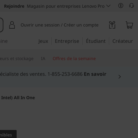
Rejoindre
Magasin pour entreprises Lenovo Pro
Ouvrir une session / Créer un compte
aine
Jeux
Entreprise
Étudiant
Créateur
eurs et stockage
IA
Offres de la semaine
lus >
Intel) All In One
hrive at home
re AIO 5i
nibles