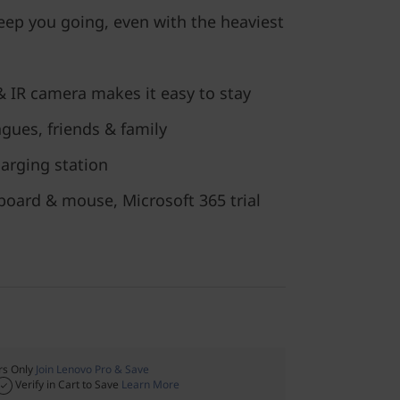
eep you going, even with the heaviest
& IR camera makes it easy to stay
gues, friends & family
harging station
board & mouse, Microsoft 365 trial
s Only
Join Lenovo Pro & Save
Verify in Cart to Save
Learn More