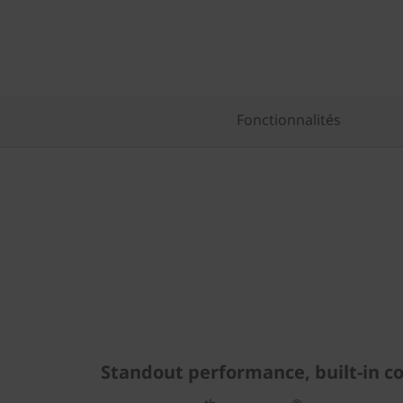
n
e
Fonctionnalités
Standout performance, built-in c