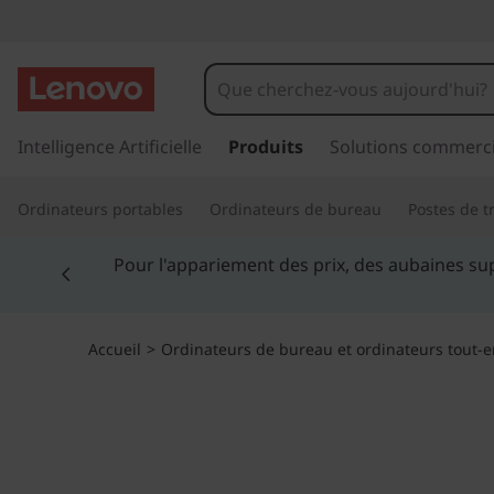
I
d
e
p
a
Intelligence Artificielle
Produits
Solutions commerci
a
s
s
C
Ordinateurs portables
Ordinateurs de bureau
Postes de tr
e
r
e
Currently displaying item 5 of 5
a
Étud
u
n
c
o
t
Accueil
>
Ordinateurs de bureau et ordinateurs tout-
n
t
r
e
n
e
u
p