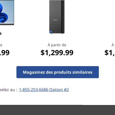
More to see, more to he
The thin, narrow bezels on t
93% screen-to-body ratio, en
viewing. What's more, wit
de
À partir de
À 
.99
$1,299.99
$1
®
certified JBL
speakers, the I
powerful, and clear surroun
Magasinez des produits similaires
elez au :
1-855-253-6686 Option #2