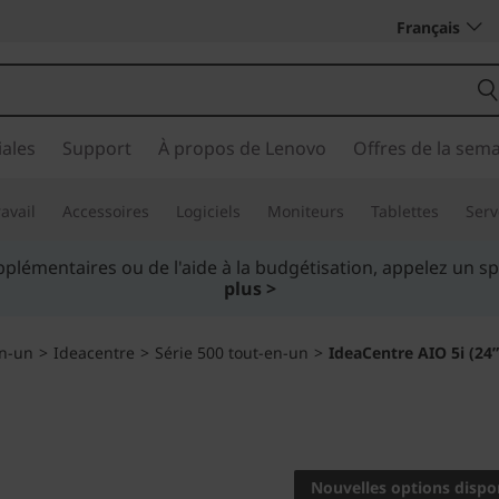
Français
ales
Support
À propos de Lenovo
Offres de la sem
avail
Accessoires
Logiciels
Moniteurs
Tablettes
Serv
iez plus intelligemment. Payez au fil du temps.
En savoir p
en-un
>
Ideacentre
>
Série 500 tout-en-un
>
IdeaCentre AIO 5i (24” 
All you need to t
IdeaCent
Nouvelles options dispo