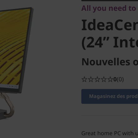
All you need to
(24” Inte
IdeaCen
(24” Int
Nouvelles o
0
(0)
Magasinez des produ
Great home PC with u