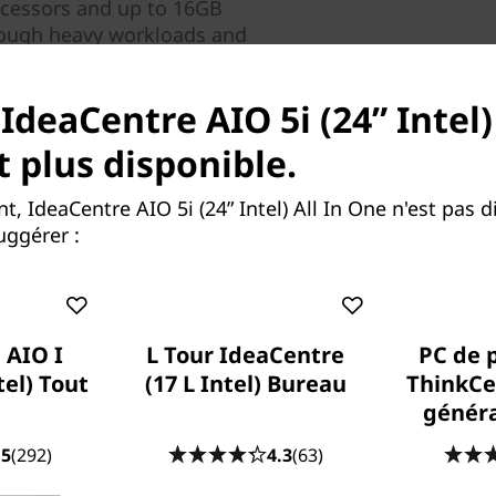
cessors and up to 16GB
rough heavy workloads and
packed with ports for all
ss charging, you can
IdeaCentre AIO 5i (24” Intel) 
it on the base at the bottom
t plus disponible.
 IdeaCentre AIO 5i (24” Intel) All In One n'est pas d
ggérer :
 AIO I
L Tour IdeaCentre
PC de 
tel) Tout
(17 L Intel) Bureau
ThinkCe
n
génér
.5
(292)
4.3
(63)