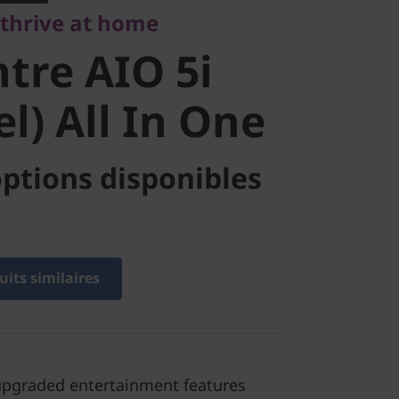
 thrive at home
l) All In One
tre AIO 5i
el) All In One
ptions disponibles
its similaires
pgraded entertainment features