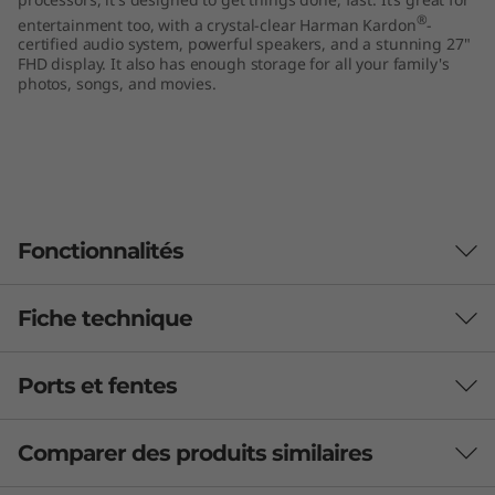
"
®
entertainment too, with a crystal-clear Harman Kardon
-
certified audio system, powerful speakers, and a stunning 27"
FHD display. It also has enough storage for all your family's
A
photos, songs, and movies.
M
D
)
Fonctionnalités
Fiche technique
Ports et fentes
Processor
Up to AMD Ryzen™ 7 5700U
Comparer des produits similaires
Operating System