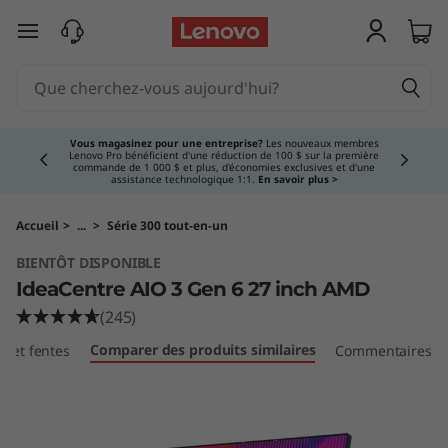
I
passer au contenu principal
d
e
Currently displaying item 3 of 5
a
Vous magasinez pour une entreprise?
Les nouveaux membres
Lenovo Pro bénéficient d'une réduction de 100 $ sur la première
commande de 1 000 $ et plus, d'économies exclusives et d'une
C
assistance technologique 1:1.
En savoir plus >
e
Accueil
>
...
>
Série 300 tout-en-un
BIENTÔT DISPONIBLE
n
IdeaCentre AIO 3 Gen 6 27 inch AMD
t
(245)
Comparer des produits similaires
ts et fentes
Commentaires
r
e