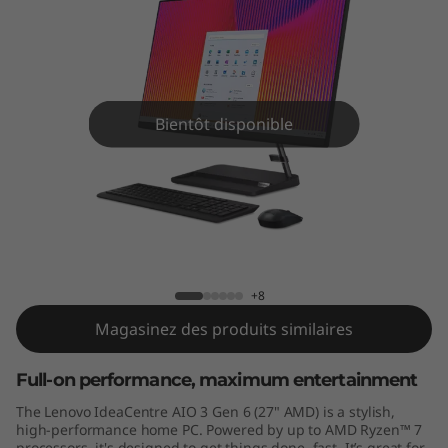
A
I
O
3
Bientôt disponible
G
e
IdeaCentre AIO 3 Gen 6 27 inch AMD
n
6
+8
Magasinez des produits similaires
(
Full-on performance, maximum entertainment
2
The Lenovo IdeaCentre AIO 3 Gen 6 (27" AMD) is a stylish,
7
high-performance home PC. Powered by up to AMD Ryzen™ 7
processors, it's designed to get things done, fast. It’s great for