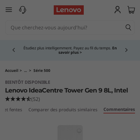
T
passer au contenu principal
o
u
Currently displaying item 5 of 5
r
Étudiez plus intelligemment. Payez au fil du temps.
En
savoir plus >
L
e
Accueil
>
...
>
Série 500
BIENTÔT DISPONIBLE
n
Lenovo IdeaCentre Tower Gen 9 8L, Intel
o
(52)
Commentaires
ts et fentes
Comparer des produits similaires
v
o