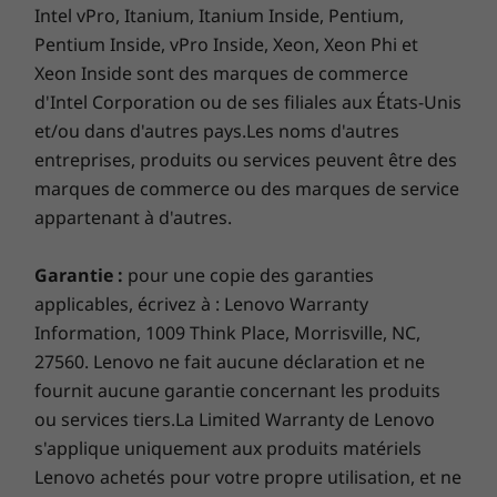
Intel vPro, Itanium, Itanium Inside, Pentium,
Logiciel Préinstallé
Pentium Inside, vPro Inside, Xeon, Xeon Phi et
Dropbox
Xeon Inside sont des marques de commerce
Lenovo Smart Storage
d'Intel Corporation ou de ses filiales aux États-Unis
Lenovo Vantage
et/ou dans d'autres pays.Les noms d'autres
entreprises, produits ou services peuvent être des
Ce qui est dans la boîte
marques de commerce ou des marques de service
Tour Lenovo IdeaCentre 9e génération (8 L, Intel)
appartenant à d'autres.
Jusqu'à 260 W Unité de bloc d'alimentation
Guide de démarrage rapide
Garantie :
pour une copie des garanties
Les spécifications peuvent varier selon la région / le modèle.
applicables, écrivez à : Lenovo Warranty
Information, 1009 Think Place, Morrisville, NC,
27560. Lenovo ne fait aucune déclaration et ne
fournit aucune garantie concernant les produits
ou services tiers.La Limited Warranty de Lenovo
s'applique uniquement aux produits matériels
Lenovo achetés pour votre propre utilisation, et ne