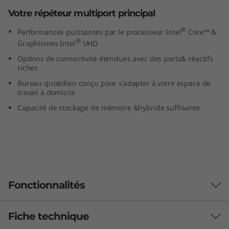
e
Votre répéteur multiport principal
®
g
Performances puissantes par le processeur Intel
Core™ &
®
Graphismes Intel
UHD
é
Options de connectivité étendues avec des ports& réactifs
riches
n
Bureau quotidien conçu pour s'adapter à votre espace de
travail à domicile
é
Capacité de stockage de mémoire &hybride suffisante
r
a
t
Fonctionnalités
i
o
Fiche technique
Abordez les projets