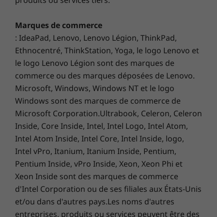
seront pas interrompus par des chutes
US
Durabilité
inutiles.
Displa
Marques de commerce
pr
: IdeaPad, Lenovo, Lenovo Légion, ThinkPad,
Matériau
Ethnocentré, ThinkStation, Yoga, le logo Lenovo et
85 % de contenu post-consommateur (PCC) dans le
le logo Lenovo Légion sont des marques de
châssis
commerce ou des marques déposées de Lenovo.
35 % de PCC dans le cadre
Microsoft, Windows, Windows NT et le logo
Style durable qui
Certifications/Registres
Windows sont des marques de commerce de
s'adapte à votre
®
Microsoft Corporation.Ultrabook, Celeron, Celeron
Forest Stewardship Council
(FSC) pour l'emballage
Inside, Core Inside, Intel, Intel Logo, Intel Atom,
espace
Les spécifications peuvent varier selon la région/le modèle et la
Intel Atom Inside, Intel Core, Intel Inside, logo,
disponibilité.
Intel vPro, Itanium, Itanium Inside, Pentium,
Faites une déclaration avec un ordinateur de
Pentium Inside, vPro Inside, Xeon, Xeon Phi et
bureau compact conçu pour la durabilité et le
Autres informations
Xeon Inside sont des marques de commerce
style. Il est fabriqué à partir de matériaux
d'Intel Corporation ou de ses filiales aux États-Unis
recyclés (85 % de contenu post-consommation
Logiciels préinstallés
et/ou dans d'autres pays.Les noms d'autres
(PCC) dans le châssis et 35 % dans le cadre) et
Lenovo Vantage
entreprises, produits ou services peuvent être des
parfait pour toute pièce ou tout bureau.