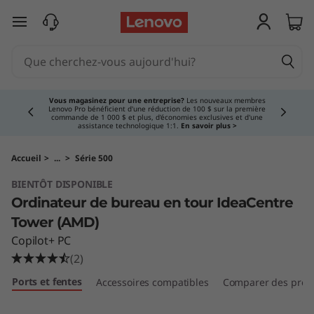
passer au contenu principal
Currently displaying item 3 of 5
Vous magasinez pour une entreprise?
Les nouveaux membres
Lenovo Pro bénéficient d'une réduction de 100 $ sur la première
commande de 1 000 $ et plus, d'économies exclusives et d'une
assistance technologique 1:1.
En savoir plus >
Accueil
>
...
>
Série 500
BIENTÔT DISPONIBLE
Ordinateur de bureau en tour IdeaCentre
Tower (AMD)
Copilot+ PC
(2)
Ports et fentes
Accessoires compatibles
Comparer des produ