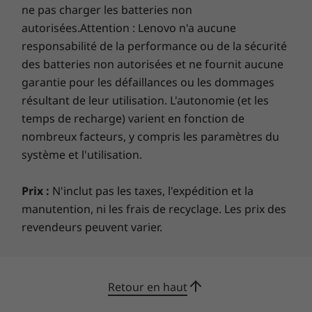
ne pas charger les batteries non
Les spécifications peuvent varier selon la région/le modèle et la
autorisées.Attention : Lenovo n'a aucune
Notre objectif est de fournir une technologie
disponibilité.
plus intelligente qui contribue à bâtir un avenir
responsabilité de la performance ou de la sécurité
plus radieux et plus durable pour nos clients,
des batteries non autorisées et ne fournit aucune
nos communautés et notre planète. C'est
garantie pour les défaillances ou les dommages
pourquoi nous recherchons des labels et des
résultant de leur utilisation. L'autonomie (et les
certifications de pointe qui démontrent notre
temps de recharge) varient en fonction de
engagement envers la durabilité dans la
nombreux facteurs, y compris les paramètres du
conception de produits. Ensemble, nous
système et l'utilisation.
pouvons construire un avenir plus intelligent
pour tous.
Prix :
N'inclut pas les taxes, l'expédition et la
En apprendre plus sur nos programmes de
manutention, ni les frais de recyclage. Les prix des
durabilité >
revendeurs peuvent varier.
Retour en haut