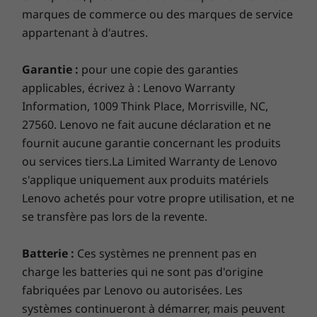
McAfee LiveSafe™ (essai)
marques de commerce ou des marques de service
Microsoft Office (essai)
appartenant à d'autres.
PC Game Pass (3 mois)
Garantie :
pour une copie des garanties
Contenu de la boîte
applicables, écrivez à : Lenovo Warranty
Tour IdeaCentre Tower (AMD)
Information, 1009 Think Place, Morrisville, NC,
Clavier USB
27560. Lenovo ne fait aucune déclaration et ne
Souris USB
fournit aucune garantie concernant les produits
260 W PSU
ou services tiers.La Limited Warranty de Lenovo
Guide de démarrage rapide
s'applique uniquement aux produits matériels
Plus d’informations
Lenovo achetés pour votre propre utilisation, et ne
se transfère pas lors de la revente.
Liste complète des spécifications pour les numéros de
Moniteur, clavier sans fil et souris sans fil vendus séparément
Batterie :
Ces systèmes ne prennent pas en
pièces commençant par 91CX disponible ici
charge les batteries qui ne sont pas d'origine
CRÉDIBILITÉ ET COLLABORATION
fabriquées par Lenovo ou autorisées. Les
*Les spécifications ne sont pas toutes disponibles sur
systèmes continueront à démarrer, mais peuvent
Durabilité
lenovo.com