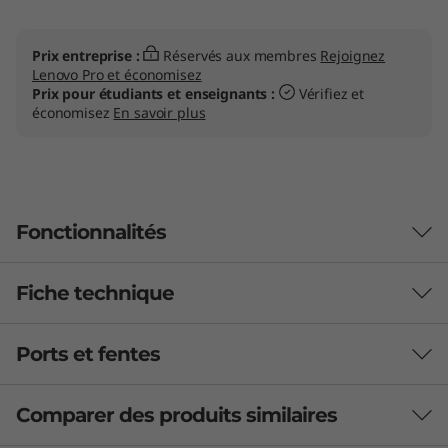
Prix entreprise :
Réservés aux membres
Rejoignez
Lenovo Pro et économisez
Prix pour étudiants et enseignants :
Vérifiez et
économisez
En savoir plus
Fonctionnalités
Fiche technique
Votre centre
numérique avec la
Ports et fentes
Performance
puissance de l'IA
Processeur
Comparer des produits similaires
Le PC en tour IdeaCentre Tower Copilot+ de 8 L
Processeur AMD Ryzen™ AI 7 350 (2,00 GHz jusqu'à