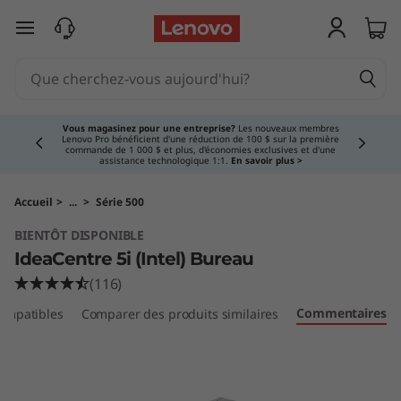
O
passer au contenu principal
r
d
Currently displaying item 3 of 5
i
Vous magasinez pour une entreprise?
Les nouveaux membres
Lenovo Pro bénéficient d'une réduction de 100 $ sur la première
commande de 1 000 $ et plus, d'économies exclusives et d'une
n
assistance technologique 1:1.
En savoir plus >
a
Accueil
>
...
>
Série 500
BIENTÔT DISPONIBLE
t
IdeaCentre 5i (Intel) Bureau
e
(116)
Commentaires
compatibles
Comparer des produits similaires
u
r