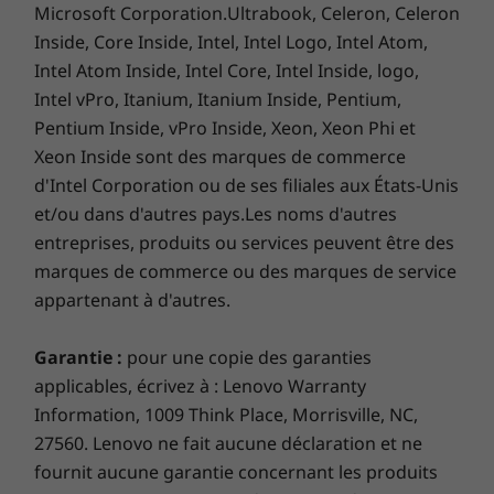
Microsoft Corporation.Ultrabook, Celeron, Celeron
Les teintes subtiles de gris minéraux et le
Inside, Core Inside, Intel, Intel Logo, Intel Atom,
design minimaliste rationalisé de l’IdeaCentre
Intel Atom Inside, Intel Core, Intel Inside, logo,
5i complètent tout domicile contemporain,
Intel vPro, Itanium, Itanium Inside, Pentium,
qu’il soit caché sous un bureau ou garé sur
Pentium Inside, vPro Inside, Xeon, Xeon Phi et
votre comptoir. Le panneau avant coulisse
Xeon Inside sont des marques de commerce
également en avant et en arrière pour couvrir
d'Intel Corporation ou de ses filiales aux États-Unis
le disque optique ou les ports.
et/ou dans d'autres pays.Les noms d'autres
entreprises, produits ou services peuvent être des
marques de commerce ou des marques de service
appartenant à d'autres.
Garantie :
pour une copie des garanties
applicables, écrivez à : Lenovo Warranty
Information, 1009 Think Place, Morrisville, NC,
27560. Lenovo ne fait aucune déclaration et ne
fournit aucune garantie concernant les produits