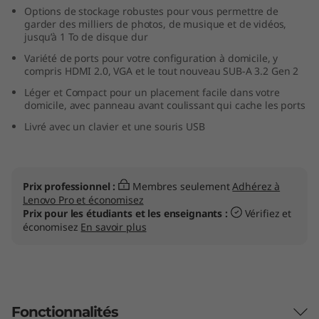
Options de stockage robustes pour vous permettre de
e
garder des milliers de photos, de musique et de vidéos,
jusqu’à 1 To de disque dur
s
Variété de ports pour votre configuration à domicile, y
compris HDMI 2.0, VGA et le tout nouveau SUB-A 3.2 Gen 2
t
Léger et Compact pour un placement facile dans votre
i
domicile, avec panneau avant coulissant qui cache les ports
Livré avec un clavier et une souris USB
q
u
Prix professionnel :
Membres seulement
Adhérez à
e
Lenovo Pro et économisez
Prix pour les étudiants et les enseignants :
Vérifiez et
I
économisez
En savoir plus
d
e
Fonctionnalités