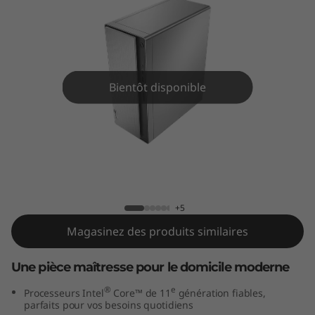
d
e
b
u
Bientôt disponible
r
e
IdeaCentre 5i (Intel) Bureau
a
u
+5
Magasinez des produits similaires
d
Une pièce maîtresse pour le domicile moderne
o
®
e
Processeurs Intel
Core™ de 11
génération fiables,
m
parfaits pour vos besoins quotidiens