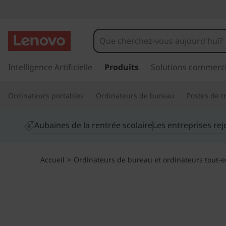
I
d
e
p
a
Intelligence Artificielle
Produits
Solutions commerci
a
s
s
C
Ordinateurs portables
Ordinateurs de bureau
Postes de tr
e
r
e
a
Aubaines de la rentrée scolaire
Les entreprises re
u
n
c
o
t
Accueil
>
Ordinateurs de bureau et ordinateurs tout-
n
t
r
e
n
e
u
p