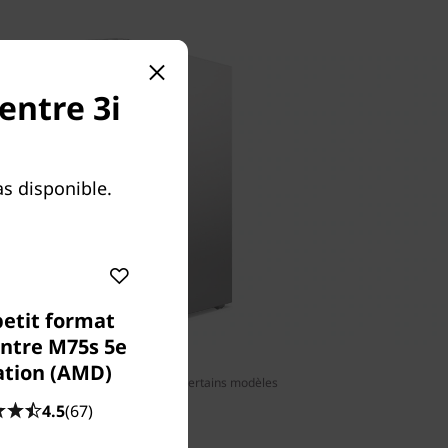
entre 3i
s disponible.
petit format
ntre M75s 5e
ation (AMD)
lecteur optique est disponible sur certains modèles
4.5
(67)