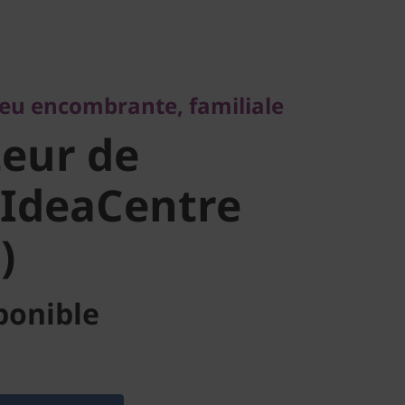
 encombrante, familiale
ur de
eu encombrante, familiale
IdeaCentre
eur de
 IdeaCentre
)
ponible