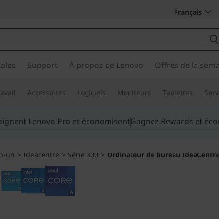
Français
ales
Support
À propos de Lenovo
Offres de la sem
avail
Accessoires
Logiciels
Moniteurs
Tablettes
Serv
joignent Lenovo Pro et économisent
Gagnez Rewards et éc
en-un
>
Ideacentre
>
Série 300
>
Ordinateur de bureau IdeaCentre 