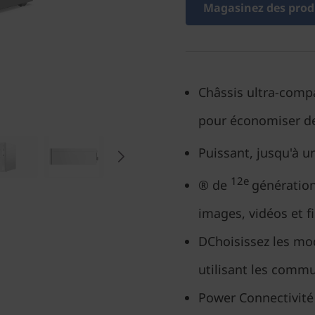
Magasinez des produ
Châssis ultra-compa
pour économiser de
Puissant, jusqu'à 
12e
® de
génération
images, vidéos et f
DChoisissez les mo
utilisant les comm
Power Connectivité 