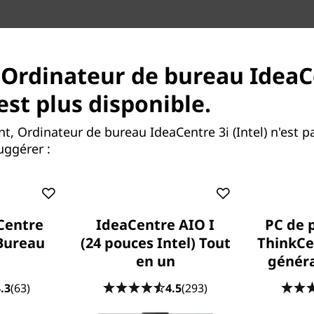
 Ordinateur de bureau IdeaC
'est plus disponible.
eption.
 bureau compact qui offre des
 Ordinateur de bureau IdeaCentre 3i (Intel) n'est pa
 élégant et s'adapte
ggérer :
le « faire » pour le
®
e
 Intel
Core™ i7 de 12
école ou le jeu.
Centre
IdeaCentre AIO I
PC de 
 Bureau
(24 pouces Intel) Tout
ThinkCe
en un
génér
Le 
.3
(63)
4.5
(293)