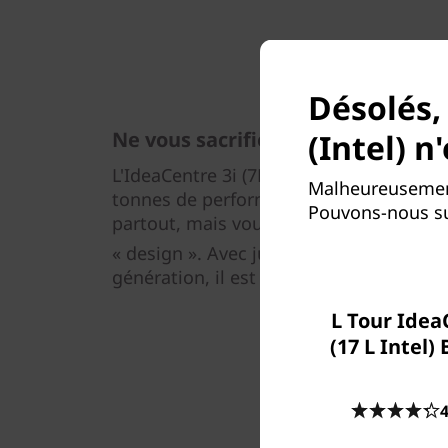
Désolés,
(Intel) n
Ne vous sacrifiez pas pour la conc
L'IdeaCentre 3i (7L, Intel) est un PC de
Malheureusement,
tonnes de performances. Il est mince et
Pouvons-nous su
partout, mais vous n'avez pas à sacrifier 
« design ». Avec jusqu’à des processeurs
génération, il est prêt pour le travail, l’
L Tour Idea
(17 L Intel)
4