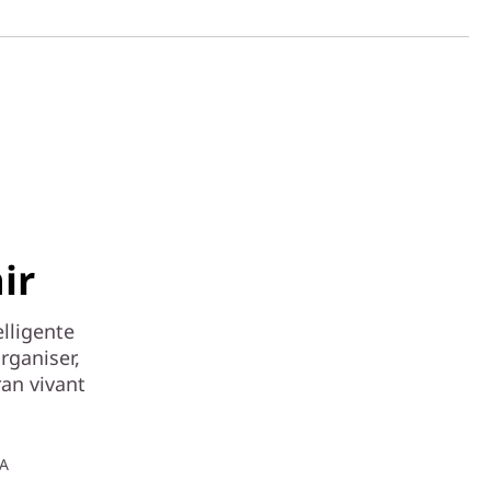
ir
lligente
organiser,
ran vivant
NA