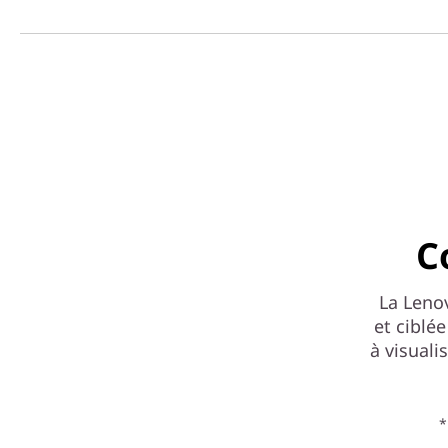
C
La Leno
et ciblée
à visuali
*