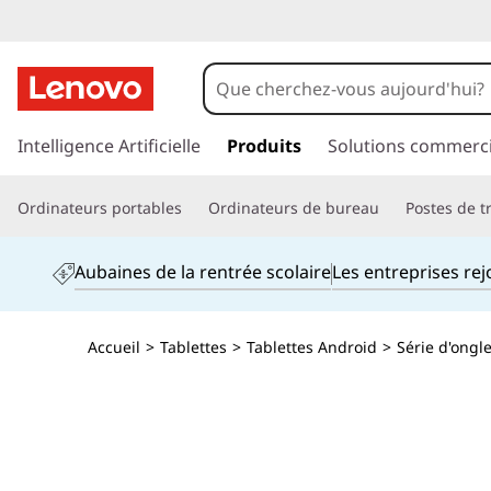
p
a
Intelligence Artificielle
Produits
Solutions commerci
s
s
Ordinateurs portables
Ordinateurs de bureau
Postes de tr
e
r
a
Aubaines de la rentrée scolaire
Les entreprises re
u
c
o
Accueil
>
Tablettes
>
Tablettes Android
>
Série d'ongl
n
t
e
n
u
p