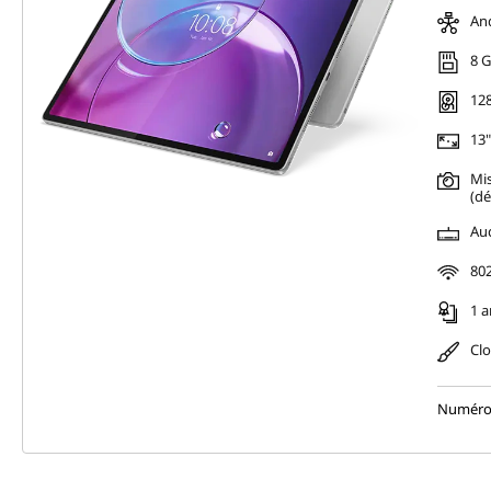
And
8 
128
13"
Mis
(dé
Au
802
1 a
Cl
Numéro 