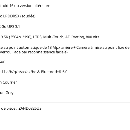
roid 16 ou version ultérieure
Go LPDDR5X (soudée)
 Go UFS 3.1
 3.5K (3504 x 2190), LTPS, Multi-Touch, AF Coating, 800 nits
e au point automatique de 13 Mpx arrière + Caméra à mise au point fixe d
verrouillage par reconnaissance faciale)
cun
.11 a/b/g/n/ac/ax/be & Bluetooth® 6.0
n Courrier
oud Grey
de pièce :
ZAHD0826US