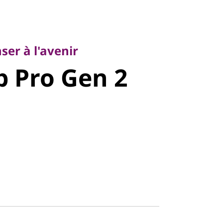
à l'avenir
 Pro Gen
er à l'avenir
b Pro Gen 2