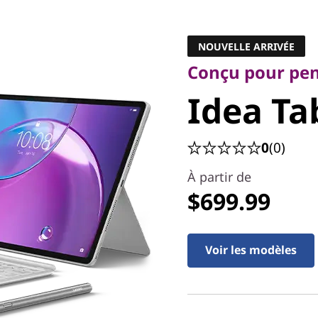
Conçu pour penser 
Idea Tab
NOUVELLE ARRIVÉE
Conçu pour pens
2
Idea Ta
0
(0)
À partir de
$699.99
Voir les modèles