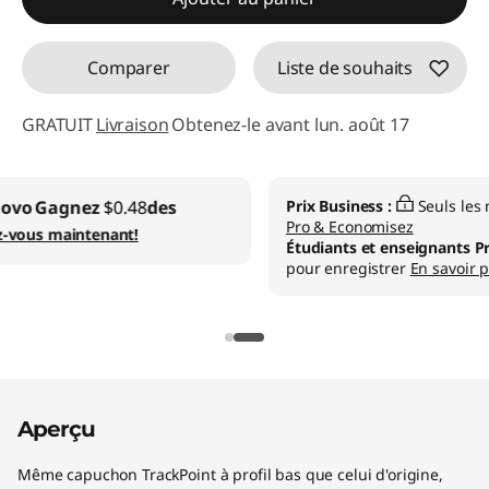
n
t
Comparer
Liste de souhaits
T
GRATUIT
Livraison
Obtenez-le avant lun. août 17
h
Prix Business :
Seuls les membres
Rejoignez Lenovo
i
Pro & Economisez
Étudiants et enseignants Prix :
Vérifier dans le panier
n
pour enregistrer
En savoir plus
k
P
a
Aperçu
d
Même capuchon TrackPoint à profil bas que celui d'origine,