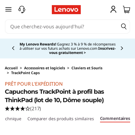
C
passer au contenu principal
a
p
Currently displaying item 3 of 5
u
Vous magasinez pour une entreprise?
Les nouveaux membres
Lenovo Pro bénéficient d'une réduction de 100 $ sur la première
commande de 1 000 $ et plus, d'économies exclusives et d'une
c
assistance technologique 1:1.
En savoir plus >
h
Accueil
>
Accessoires et logiciels
>
Claviers et Souris
>
TrackPoint Caps
Original Price 16.28 CAD Discounted Price 16.
o
PRÊT POUR L'EXPÉDITION
Capuchons TrackPoint à profil bas
n
ThinkPad (lot de 10, Dôme souple)
s
(217)
Commentaires
e technique
Comparer des produits similaires
p