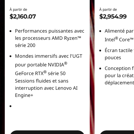
À partir de
À partir de
$2,160.07
$2,954.99
Performances puissantes avec
Alimenté par
les processeurs AMD Ryzen™
®
Intel
Core™ 
série 200
Écran tactile
Mondes immersifs avec l'UGT
pouces
®
pour portable NVIDIA
Conception fl
®
GeForce RTX
série 50
pour la créat
Sessions fluides et sans
déplacemen
interruption avec Lenovo AI
Engine+