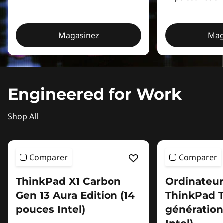
Magasinez
Mag
Engineered for Work
Shop All
Comparer
Comparer
ThinkPad X1 Carbon
Ordinateur
Gen 13 Aura Edition (14
ThinkPad T
pouces Intel)
génération