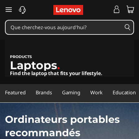
L
a
p
t
o
PRODUCTS
Laptops
.
p
Find the laptop that fits your lifestyle.
s
Featured
Brands
Gaming
Work
Education
,
2
Ordinateurs portables
i
recommandés