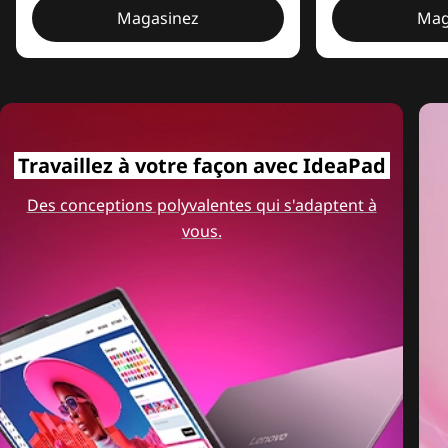
Magasinez
Mag
Travaillez à votre façon avec IdeaPad
Des conceptions polyvalentes qui s'adaptent à
vous.