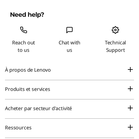
Need help?
Reach out
Chat with
Technical
to us
us
Support
À propos de Lenovo
Notre société
Produits et services
Nouvelles
Ordinateurs portables et ultraportables
Acheter par secteur d'activité
Relations avec les investisseurs
Une IA plus intelligente pour vous
Solutions pour les petites entreprises
Conformité
Ressources
Ordinateurs de bureau
Solutions pour les grandes entreprises
ESG