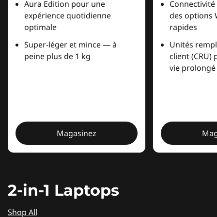
Aura Edition pour une
Connectivité
expérience quotidienne
des options W
optimale
rapides
Super-léger et mince — à
Unités rempl
peine plus de 1 kg
client (CRU) 
vie prolongé
Magasinez
Mag
2-in-1 Laptops
Shop All