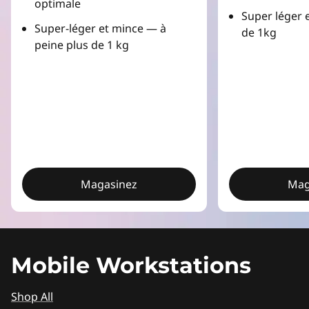
optimale
Super léger 
Super-léger et mince — à
de 1kg
peine plus de 1 kg
Magasinez
Mag
Mobile Workstations
Shop All