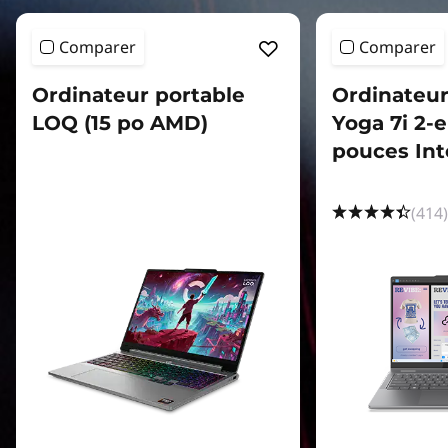
n
1
Comparer
Comparer
s
Ordinateur portable
Ordinateur
,
LOQ (15 po AMD)
Yoga 7i 2-e
pouces Int
&
M
(414)
o
r
e