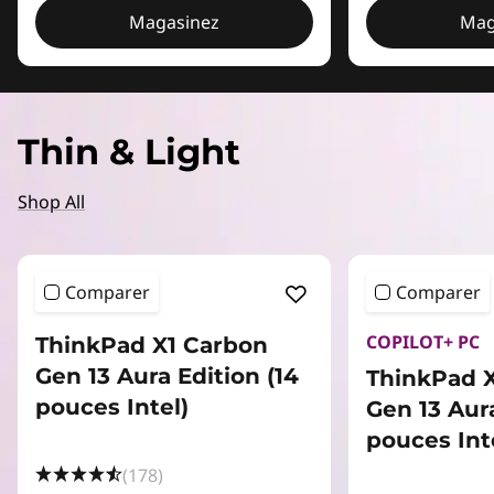
Magasinez
Mag
Thin & Light
Shop All
Comparer
Comparer
COPILOT+ PC
ThinkPad X1 Carbon
Gen 13 Aura Edition (14
ThinkPad 
pouces Intel)
Gen 13 Aura
pouces Int
(178)