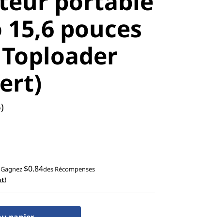
teur portable
 15,6 pouces
 Toploader
ert)
)
$0.84
Gagnez
des Récompenses
t!