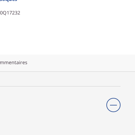
40Q17232
mmentaires