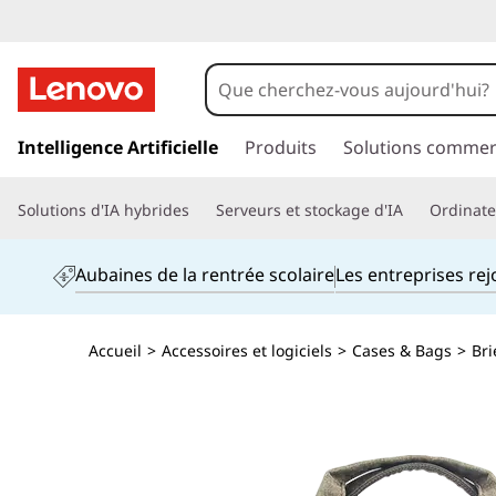
p
a
Intelligence Artificielle
Produits
Solutions commer
s
s
Solutions d'IA hybrides
Serveurs et stockage d'IA
Ordinateu
e
r
a
Aubaines de la rentrée scolaire
Les entreprises re
u
c
o
Accueil
>
Accessoires et logiciels
>
Cases & Bags
>
Bri
n
t
e
n
u
p