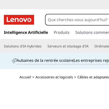
p
a
Intelligence Artificielle
Produits
Solutions commer
s
s
Solutions d'IA hybrides
Serveurs et stockage d'IA
Ordinateu
e
r
a
Aubaines de la rentrée scolaire
Les entreprises re
u
c
o
Accueil
>
Accessoires et logiciels
>
Câbles et adaptate
n
t
e
n
u
p