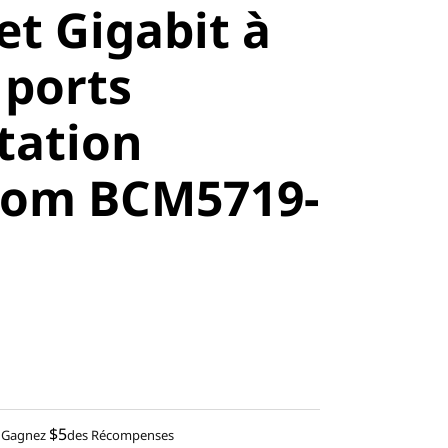
et Gigabit à
 ports
tation
com BCM5719-
$5
Gagnez
des Récompenses