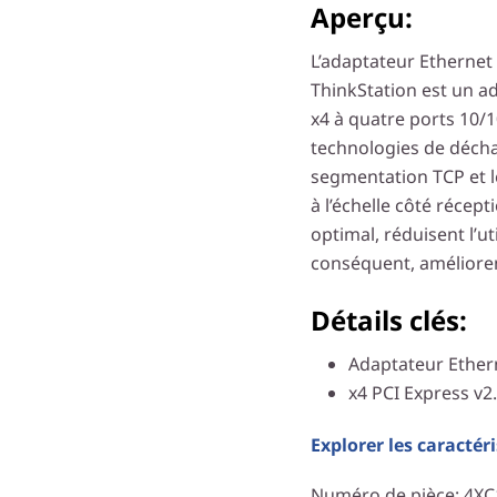
Aperçu:
L’adaptateur Etherne
ThinkStation est un ad
x4 à quatre ports 10/1
technologies de décha
segmentation TCP et l
à l’échelle côté récept
optimal, réduisent l’u
conséquent, améliore
Détails clés:
Adaptateur Ether
x4 PCI Express v2.
Explorer les caractér
Numéro de pièce
: 4X