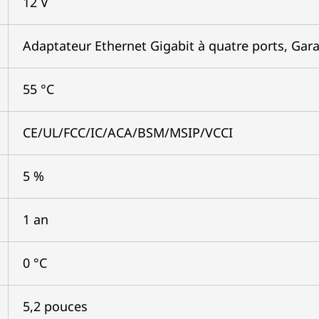
12 V
Adaptateur Ethernet Gigabit à quatre ports, Garan
55 °C
CE/UL/FCC/IC/ACA/BSM/MSIP/VCCI
5 %
1 an
0 °C
5,2 pouces