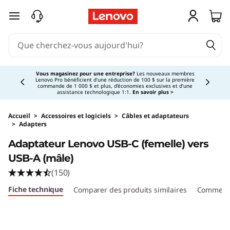
passer au contenu principal
Currently displaying item 3 of 5
Vous magasinez pour une entreprise?
Les nouveaux membres
Lenovo Pro bénéficient d'une réduction de 100 $ sur la première
commande de 1 000 $ et plus, d'économies exclusives et d'une
assistance technologique 1:1.
En savoir plus >
Accueil
>
Accessoires et logiciels
>
Câbles et adaptateurs
>
Adapters
Original Price 16.99 CAD Discounted Price 16.
Adaptateur Lenovo USB-C (femelle) vers
USB-A (mâle)
(150)
Fiche technique
Comparer des produits similaires
Commenta