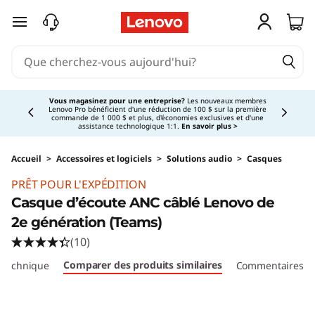
passer au contenu principal
Currently displaying item 3 of 5
Vous magasinez pour une entreprise?
Les nouveaux membres
Lenovo Pro bénéficient d'une réduction de 100 $ sur la première
commande de 1 000 $ et plus, d'économies exclusives et d'une
assistance technologique 1:1.
En savoir plus >
Accueil
>
Accessoires et logiciels
>
Solutions audio
>
Casques
Original Price 187.19 CAD Discounted Price 187
PRÊT POUR L'EXPÉDITION
Casque d’écoute ANC câblé Lenovo de
2e génération (Teams)
(10)
Comparer des produits similaires
e technique
Commentaires