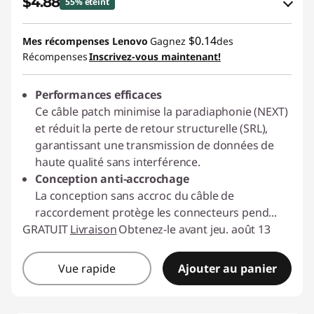
$4.88
55% éteint
t
Économies en bon de réduction en ligne :
$0.14
Mes récompenses Lenovo
Gagnez
des
-$6.11
e
Récompenses
Inscrivez-vous maintenant!
d
Utiliser un bon de réduction en ligne :
Performances efficaces
C2GCASALE
A
Ce câble patch minimise la paradiaphonie (NEXT)
et réduit la perte de retour structurelle (SRL),
c
garantissant une transmission de données de
haute qualité sans interférence.
c
Conception anti-accrochage
La conception sans accroc du câble de
e
raccordement protège les connecteurs pend
...
s
GRATUIT
Livraison
Obtenez-le avant jeu. août 13
s
Vue rapide
Ajouter au panier
o