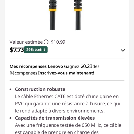
Valeur estimée
$10.99
$7.73
29% éteint
Économies en bon de réduction en ligne :
$0.23
Mes récompenses Lenovo
Gagnez
des
-$3.26
Récompenses
Inscrivez-vous maintenant!
Utiliser un bon de réduction en ligne :
Construction robuste
STARTECHPROMOCA
Le câble Ethernet CAT6 est doté d'une gaine en
PVC qui garantit une résistance à l'usure, ce qui
le rend adapté à divers environnements.
Capacités de transmission élevées
Avec une fréquence testée de 650 MHz, ce câble
est capable de prendre en charge des