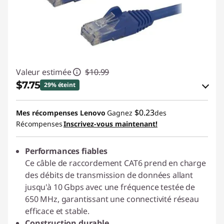
Valeur estimée
$10.99
$7.75
29% éteint
Économies en bon de réduction en ligne :
$0.23
Mes récompenses Lenovo
Gagnez
des
-$3.24
Récompenses
Inscrivez-vous maintenant!
Utiliser un bon de réduction en ligne :
Performances fiables
STARTECHPROMOCA
Ce câble de raccordement CAT6 prend en charge
des débits de transmission de données allant
jusqu'à 10 Gbps avec une fréquence testée de
650 MHz, garantissant une connectivité réseau
efficace et stable.
Construction durable