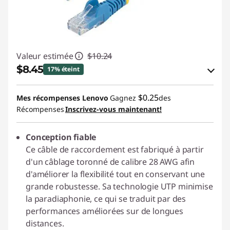
Valeur estimée
$10.24
$8.45
17% éteint
Économies en bon de réduction en ligne :
$0.25
Mes récompenses Lenovo
Gagnez
des
-$1.79
Récompenses
Inscrivez-vous maintenant!
Utiliser un bon de réduction en ligne :
Conception fiable
STARTECHPROMOCA
Ce câble de raccordement est fabriqué à partir
d'un câblage toronné de calibre 28 AWG afin
d'améliorer la flexibilité tout en conservant une
grande robustesse. Sa technologie UTP minimise
la paradiaphonie, ce qui se traduit par des
performances améliorées sur de longues
distances.