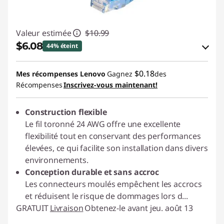
Valeur estimée
$10.99
$6.08
44% éteint
Économies en bon de réduction en ligne :
$0.18
Mes récompenses Lenovo
Gagnez
des
-$4.91
Récompenses
Inscrivez-vous maintenant!
Utiliser un bon de réduction en ligne :
Construction flexible
C2GCASALE
Le fil toronné 24 AWG offre une excellente
flexibilité tout en conservant des performances
élevées, ce qui facilite son installation dans divers
environnements.
Conception durable et sans accroc
Les connecteurs moulés empêchent les accrocs
et réduisent le risque de dommages lors d
...
GRATUIT
Livraison
Obtenez-le avant jeu. août 13