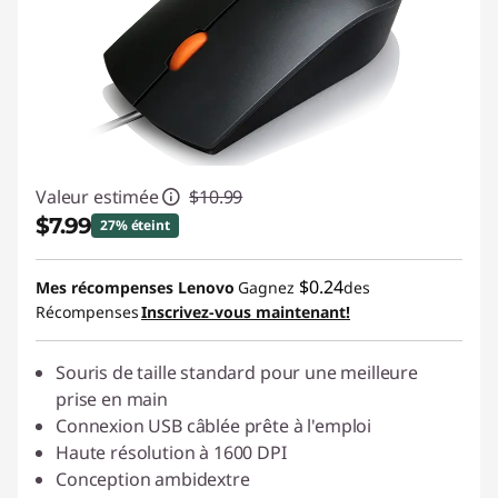
Valeur estimée
$10.99
$7.99
27% éteint
Économies instantanées :
-$3.00
$0.24
Mes récompenses Lenovo
Gagnez
des
Récompenses
Inscrivez-vous maintenant!
Souris de taille standard pour une meilleure
prise en main
Connexion USB câblée prête à l'emploi
Haute résolution à 1600 DPI
Conception ambidextre