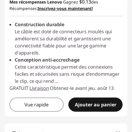
b
$0.13
Mes récompenses Lenovo
Gagnez
des
-$5.36
n
Récompenses
Inscrivez-vous maintenant!
l
d
Utiliser un bon de réduction en ligne :
e
Construction durable
C2GCASALE
s
m
Le câble est doté de connecteurs moulés qui
améliorent sa durabilité et garantissent une
o
a
connectivité fiable pour une large gamme
n
d'appareils.
n
Conception anti-accrochage
i
Cette caractéristique permet des connexions
d
t
faciles et sécurisées sans risque d'endommager
e
le clip, ce qui rend
...
D
GRATUIT
Livraison
Obtenez-le avant jeu. août 13
u
u
r
Vue rapide
Ajouter au panier
a
l