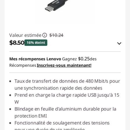
Valeur estimée
$10.24
$8.50
16% éteint
Économies en bon de réduction en ligne :
$0.25
Mes récompenses Lenovo
Gagnez
des
-$1.74
Récompenses
Inscrivez-vous maintenant!
Utiliser un bon de réduction en ligne :
Taux de transfert de données de 480 Mbit/s pour
STARTECHPROMOCA
une synchronisation rapide des données
Prend en charge la charge rapide USB jusqu'à 15
W
Blindage en feuille d'aluminium durable pour la
protection EMI
Fonctionnalité de soulagement des tensions
pour une durée de vie améliorée