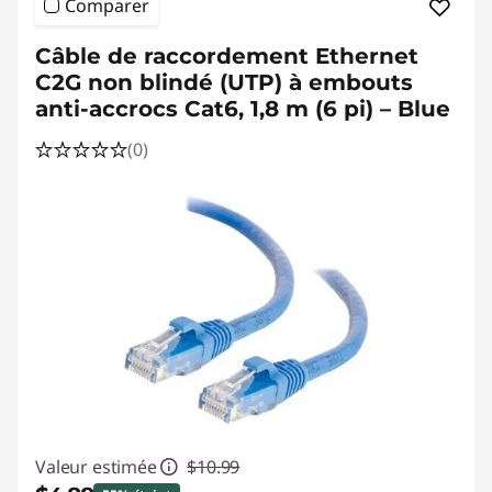
M
Comparer
o
Câble de raccordement Ethernet
C2G non blindé (UTP) à embouts
n
anti-accrocs Cat6, 1,8 m (6 pi) – Blue
i
(0)
t
o
r
R
e
l
Valeur estimée
$10.99
a