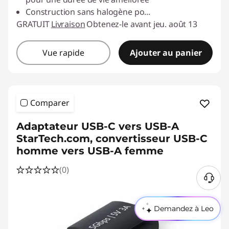
Construction sans halogène po
...
GRATUIT
Livraison
Obtenez-le avant jeu. août 13
Vue rapide
Ajouter au panier
Comparer
Adaptateur USB-C vers USB-A
StarTech.com, convertisseur USB-C
homme vers USB-A femme
(0)
B
e
s
Demandez à Leo
o
i