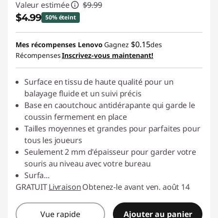
Valeur estimée
$9.99
$4.99
50% éteint
Économies instantanées :
-$5.00
$0.15
Mes récompenses Lenovo
Gagnez
des
Récompenses
Inscrivez-vous maintenant!
Surface en tissu de haute qualité pour un
balayage fluide et un suivi précis
Base en caoutchouc antidérapante qui garde le
coussin fermement en place
Tailles moyennes et grandes pour parfaites pour
tous les joueurs
Seulement 2 mm d'épaisseur pour garder votre
souris au niveau avec votre bureau
Surfa
...
GRATUIT
Livraison
Obtenez-le avant ven. août 14
Vue rapide
Ajouter au panier