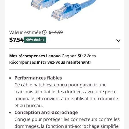
Valeur estimée
$14.99
$7.54
49% éteint
Économies en bon de réduction en ligne :
$0.22
Mes récompenses Lenovo
Gagnez
des
-$7.45
Récompenses
Inscrivez-vous maintenant!
Utiliser un bon de réduction en ligne :
Performances fiables
C2GCASALE
Ce câble patch est conçu pour garantir une
transmission fiable des données avec une perte
minimale, et convient à une utilisation à domicile
et au bureau.
Conception anti-accrochage
Conçue pour protéger les connecteurs contre les
dommages, la fonction anti-accrochage simplifie