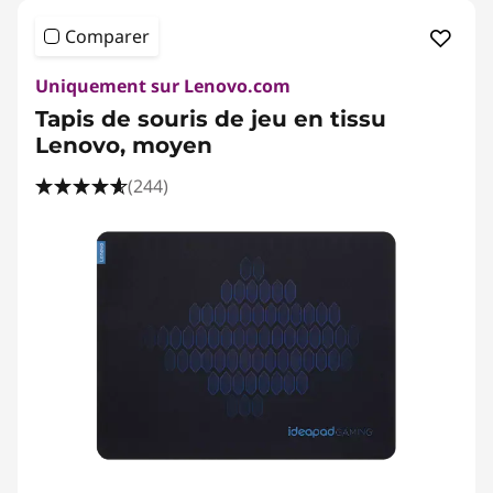
r
Comparer
i
Uniquement sur Lenovo.com
e
Tapis de souris de jeu en tissu
Lenovo, moyen
s
(244)