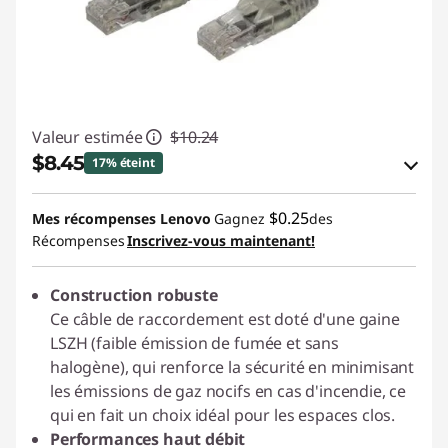
Valeur estimée
$10.24
$8.45
17% éteint
Économies en bon de réduction en ligne :
$0.25
Mes récompenses Lenovo
Gagnez
des
-$1.79
Récompenses
Inscrivez-vous maintenant!
Utiliser un bon de réduction en ligne :
Construction robuste
STARTECHPROMOCA
Ce câble de raccordement est doté d'une gaine
LSZH (faible émission de fumée et sans
halogène), qui renforce la sécurité en minimisant
les émissions de gaz nocifs en cas d'incendie, ce
qui en fait un choix idéal pour les espaces clos.
Performances haut débit