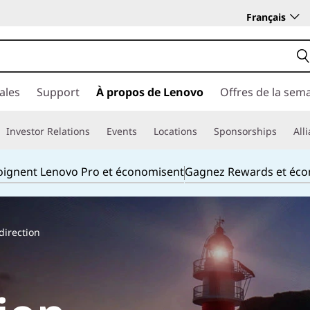
Français
ales
Support
À propos de Lenovo
Offres de la sem
Investor Relations
Events
Locations
Sponsorships
All
joignent Lenovo Pro et économisent
Gagnez Rewards et éc
direction