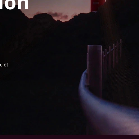
ion
, et