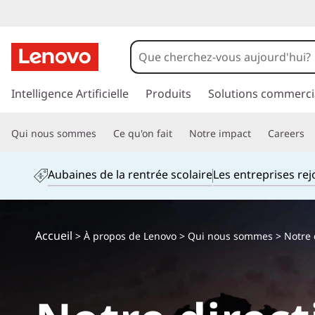
p
a
Intelligence Artificielle
Produits
Solutions commerci
s
s
Qui nous sommes
Ce qu'on fait
Notre impact
Careers
e
r
a
Aubaines de la rentrée scolaire
Les entreprises re
u
c
o
n
Accueil
>
À propos de Lenovo
>
Qui nous sommes
> Notre 
t
e
n
u
p