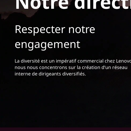
Notre direct
r
i
n
c
Respecter notre
i
p
engagement
a
l
La diversité est un impératif commercial chez Lenovo
nous nous concentrons sur la création d‘un réseau
interne de dirigeants diversifiés.