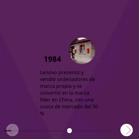
1984
Lenovo presentó y
vendió ordenadores de
marca propia y se
convirtió en la marca
líder en China, con una
cuota de mercado del 30
%