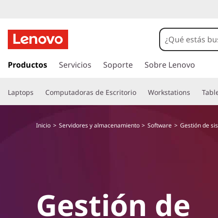
G
e
s
I
r
Productos
Servicios
Soporte
Sobre Lenovo
t
a
l
i
Laptops
Computadoras de Escritorio
Workstations
Tabl
c
o
ó
n
Inicio
Servidores y almacenamiento
Software
Gestión de si
t
n
e
n
d
i
d
e
o
Gestión de
p
s
r
i