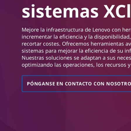
i
sistemas XCl
n
s
c
i
t
p
Mejore la infraestructura de Lenovo con he
a
e
incrementar la eficiencia y la disponibilida
l
recortar costes. Ofrecemos herramientas a
m
sistemas para mejorar la eficiencia de su in
Nuestras soluciones se adaptan a sus neces
a
optimizando las operaciones, los recursos y
s
PÓNGANSE EN CONTACTO CON NOSOTR
|
L
e
n