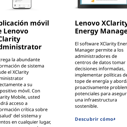
plicación móvil
Lenovo XClarit
e Lenovo
Energy Manage
Clarity
El software XClarity Ene
dministrator
Manager permite a los
administradores de
trega la abundante
centros de datos tomar
formación de sistema
decisiones informadas,
de el XClarity
implementar políticas d
ministrator
tope de energía y abord
rectamente a su
proactivamente proble
positivo móvil. Con
potenciales para asegur
arity Mobile, usted
una infraestructura
ndrá acceso a
sostenible.
ormación crítica sobre
'salud' del sistema y
Descubrir cómo
ntos en cualquier lugar,