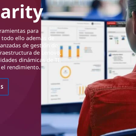
arity
rramientas para
d, todo ello además de
vanzadas de gestión de
fraestructura de Lenovo.
idades dinámicas de TI,
 el rendimiento.
OS