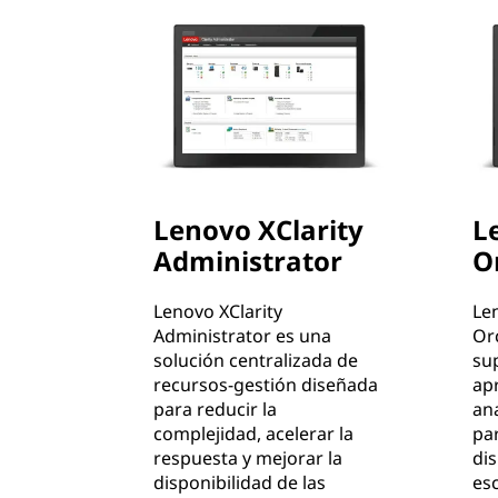
Lenovo XClarity
L
Administrator
O
Lenovo XClarity
Len
Administrator es una
Or
solución centralizada de
sup
recursos-gestión diseñada
ap
para reducir la
ana
complejidad, acelerar la
pa
respuesta y mejorar la
dis
disponibilidad de las
esc