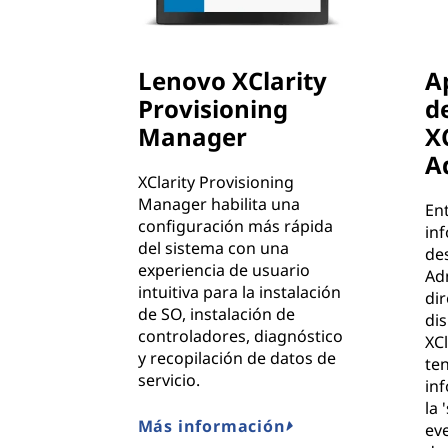
Lenovo XClarity
A
Provisioning
d
Manager
X
A
XClarity Provisioning
Manager habilita una
En
configuración más rápida
in
del sistema con una
des
experiencia de usuario
Ad
intuitiva para la instalación
di
de SO, instalación de
dis
controladores, diagnóstico
XCl
y recopilación de datos de
te
servicio.
inf
la 
Más información
eve