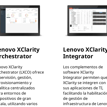
enovo XClarity
Lenovo XClarit
rchestrator
Integrator
ovo XClarity
Los complementos de
chestrator (LXCO) ofrece
software XClarity
ervisión, gestión,
Integrator permiten qu
rovisionamiento y
XClarity se integren con
lítica centralizados
sus aplicaciones de TI,
ra entornos de
facilitando la habilitació
positivos de gran
de gestión de
ala, utilizando varios
infraestructura de Leno