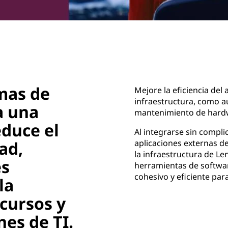
mas de
Mejore la eficiencia del
infraestructura, como a
a una
mantenimiento de hard
educe el
Al integrarse sin compl
ad,
aplicaciones externas d
la infraestructura de Le
es
herramientas de softwar
cohesivo y eficiente par
la
ecursos y
nes de TI.