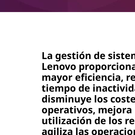
o
v
o
La gestión de siste
Lenovo proporcion
mayor eficiencia, r
tiempo de inactivid
disminuye los cost
operativos, mejora 
utilización de los r
agiliza las operacio