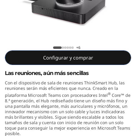
H
u
b
(
ThinkSmart Hub 60
+6
M
Configurar y comprar
i
Las reuniones, aún más sencillas
c
Con el dispositivo de sala de reuniones ThinkSmart Hub, las
reuniones serán más eficientes que nunca. Creado en la
r
®
plataforma Microsoft Teams con procesadores Intel
Core™ de
8.ª generación, el Hub rediseñado tiene un diseño más fino y
o
una pantalla más elegante, más auriculares y micrófonos, un
innovador mecanismo con un solo cable y luces indicadoras
s
más brillantes y visibles. Sigue siendo escalable a todos los
tamaños de sala y cuenta con inicio de reunión con un solo
toque para conseguir la mejor experiencia en Microsoft Teams
o
posible.