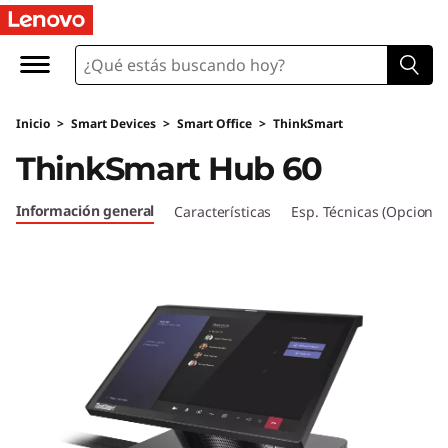
T
h
i
Inicio
>
Smart Devices
>
Smart Office
>
ThinkSmart
n
ThinkSmart Hub 60
k
Información general
Características
Esp. Técnicas (Opcional
S
m
a
r
t