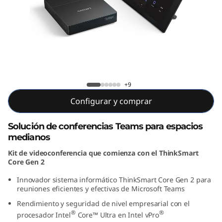
o
m
p
l
Kit para sala completa Lenovo
e
ThinkSmart Core Gen 2 para Teams
+9
Configurar y comprar
t
a
Solución de conferencias Teams para espacios
medianos
L
Kit de videoconferencia que comienza con el ThinkSmart
Core Gen 2
e
Innovador sistema informático ThinkSmart Core Gen 2 para
n
reuniones eficientes y efectivas de Microsoft Teams
Rendimiento y seguridad de nivel empresarial con el
o
®
®
procesador Intel
Core™ Ultra en Intel vPro