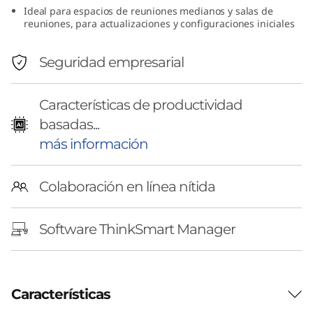
Ideal para espacios de reuniones medianos y salas de
v
reuniones, para actualizaciones y configuraciones iniciales
o
Seguridad empresarial
T
h
Características de productividad
basadas...
i
más información
n
Colaboración en línea nítida
k
S
Software ThinkSmart Manager
m
a
Características