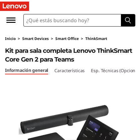
K
i
t
Inicio
>
Smart Devices
>
Smart Office
>
ThinkSmart
d
Kit para sala completa Lenovo ThinkSmart
e
Core Gen 2 para Teams
s
Información general
Características
Esp. Técnicas (Opcional
a
l
a
c