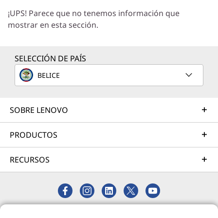
Trabajaremos con usted para hallar la solución
¡UPS! Parece que no tenemos información que
correcta para sus exclusivas necesidades
mostrar en esta sección.
empresariales.
Más información
SELECCIÓN DE PAÍS
BELICE
Servicios de Implementación
Acelere su tiempo de llegada a la productividad. Le
ayudaremos a simplificar la implementación de nuevas
SOBRE LENOVO
tecnologías para que pueda concentrarse en su
empresa.
PRODUCTOS
Más información
RECURSOS
Servicios de Asistencia
Proteja su inversión en TI. Nuestros expertos están
listos para ayudar, en todo el mundo y durante todo el
© 2026 Lenovo. Todos los derechos reservados.