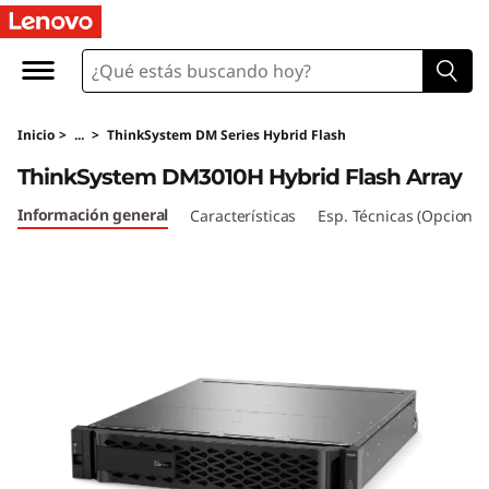
T
h
i
Inicio
>
...
>
ThinkSystem DM Series Hybrid Flash
n
ThinkSystem DM3010H Hybrid Flash Array
k
Información general
Características
Esp. Técnicas (Opcional
S
y
s
t
e