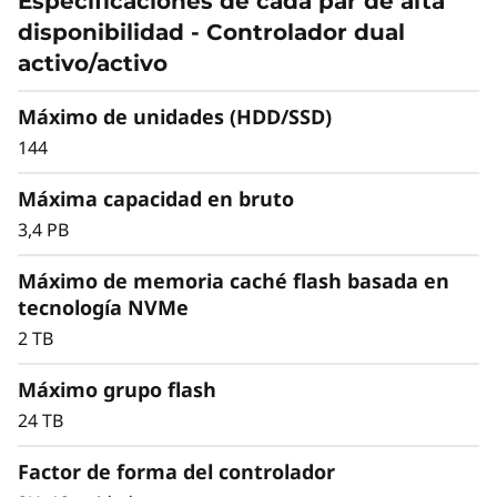
a
Especificaciones de cada par de alta
disponibilidad de las aplicaciones.
disponibilidad - Controlador dual
s
Ampliar es fácil añadiendo más
activo/activo
almacenamiento. Crece hasta un clúster de 12
h
matrices en un entorno NAS o un clúster de 6
Máximo de unidades (HDD/SSD)
matrices en un entorno SAN. Puedes agrupar
144
modelos solo flash de la serie DM para un
crecimiento flexible.
Máxima capacidad en bruto
3,4 PB
Máximo de memoria caché flash basada en
tecnología NVMe
2 TB
Máximo grupo flash
24 TB
Factor de forma del controlador