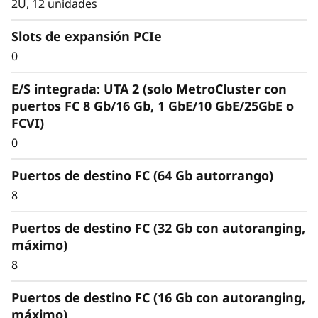
2U, 12 unidades
Slots de expansión PCIe
0
E/S integrada: UTA 2 (solo MetroCluster con
puertos FC 8 Gb/16 Gb, 1 GbE/10 GbE/25GbE o
Optimice sus datos
FCVI)
Para una nube híbrida de clase empresarial
0
que ofrece rendimiento y disponibilidad
predecibles, la matriz de almacenamiento
Puertos de destino FC (64 Gb autorrango)
ThinkSystem DM3010H se integra
8
perfectamente y replica datos en múltiples
nubes, como AWS, Azure y Google Cloud.
Puertos de destino FC (32 Gb con autoranging,
máximo)
Organice en niveles cualquier almacenamiento
8
de objetos compatible con S3, como datos
inactivos, en una nube privada o pública para
Puertos de destino FC (16 Gb con autoranging,
liberar espacio en flash media de alto
máximo)