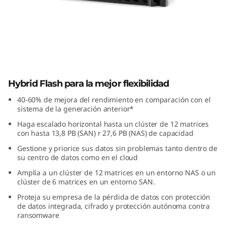
m
S
e
r
ThinkSystem DM3010H Hybrid Flash
i
Hybrid Flash para la mejor flexibilidad
Array
40-60% de mejora del rendimiento en comparación con el
e
sistema de la generación anterior*
Haga escalado horizontal hasta un clúster de 12 matrices
D
con hasta 13,8 PB (SAN) r 27,6 PB (NAS) de capacidad
M
Gestione y priorice sus datos sin problemas tanto dentro de
su centro de datos como en el cloud
3
Amplía a un clúster de 12 matrices en un entorno NAS o un
clúster de 6 matrices en un entorno SAN.
0
Proteja su empresa de la pérdida de datos con protección
de datos integrada, cifrado y protección autónoma contra
1
ransomware