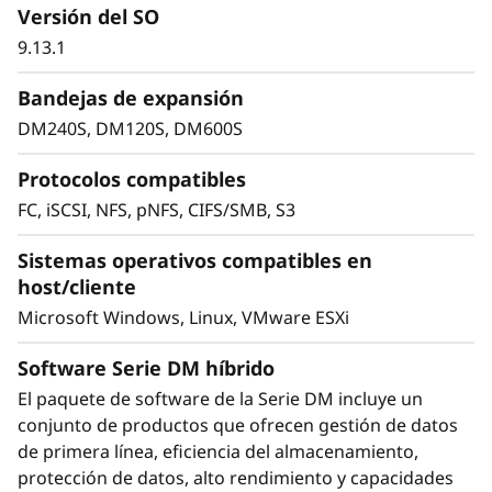
Versión del SO
La seguridad de los datos y la tranquilidad son
9.13.1
el objetivo principal de cualquier organización.
Los sistemas de la serie DM proporcionan
Bandejas de expansión
seguridad de datos líder en la industria, que
sirven para protegerse contra el ransomware
DM240S, DM120S, DM600S
con detección proactiva y alertas de actividad
Protocolos compatibles
anormal basadas en el aprendizaje
automático.
FC, iSCSI, NFS, pNFS, CIFS/SMB, S3
Sistemas operativos compatibles en
La replicación asincrónica y sincrónica
host/cliente
integrada protege los datos de cualquier
desastre inesperado y la conmutación por
Microsoft Windows, Linux, VMware ESXi
sistema de recuperación de datos visible ayuda
a garantizar la continuidad del negocio sin
Software Serie DM híbrido
pérdida de datos. La serie DM también
El paquete de software de la Serie DM incluye un
garantiza que los datos estén protegidos con
conjunto de productos que ofrecen gestión de datos
cifrado de datos integrado.
de primera línea, eficiencia del almacenamiento,
protección de datos, alto rendimiento y capacidades