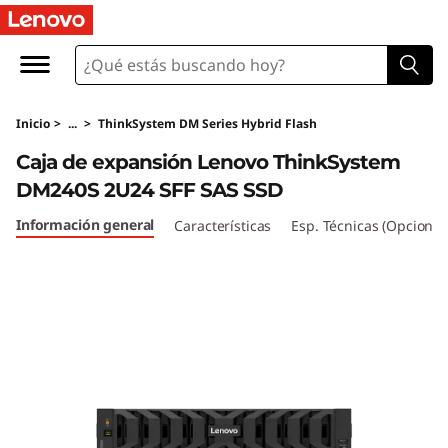
C
a
j
Inicio
>
...
>
ThinkSystem DM Series Hybrid Flash
a
Caja de expansión Lenovo ThinkSystem
d
DM240S 2U24 SFF SAS SSD
e
Información general
Características
Esp. Técnicas (Opcional
e
x
p
a