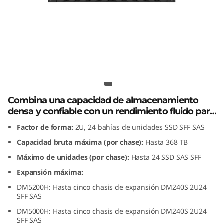
n
s
i
ó
Caja de expansión Lenovo
n
ThinkSystem DM240S 2U24 SFF SAS
SSD
Combina una capacidad de almacenamiento
L
densa y confiable con un rendimiento fluido para
las matrices de almacenamiento totalmente
e
Factor de forma:
2U, 24 bahías de unidades SSD SFF SAS
flash e híbridas de la serie ThinkSystem DM.
Capacidad bruta máxima (por chase):
Hasta 368 TB
n
Máximo de unidades (por chase):
Hasta 24 SSD SAS SFF
o
Expansión máxima:
DM5200H: Hasta cinco chasis de expansión DM240S 2U24
v
SFF SAS
o
DM5000H: Hasta cinco chasis de expansión DM240S 2U24
SFF SAS