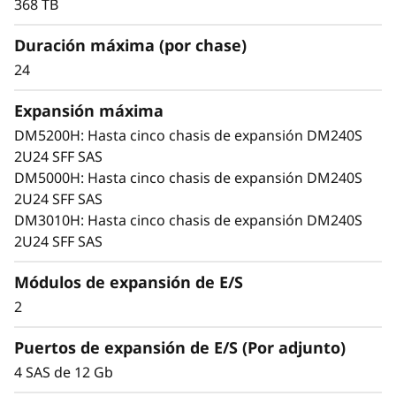
m
368 TB
administración fácil y flexibilidad de nivel
empresarial en un diseño compacto de 2 U.
D
Duración máxima (por chase)
24
M
Expansión máxima
2
DM5200H: Hasta cinco chasis de expansión DM240S
4
2U24 SFF SAS
DM5000H: Hasta cinco chasis de expansión DM240S
0
2U24 SFF SAS
DM3010H: Hasta cinco chasis de expansión DM240S
S
2U24 SFF SAS
2
Módulos de expansión de E/S
U
2
2
Puertos de expansión de E/S (Por adjunto)
4 SAS de 12 Gb
4