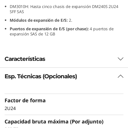
T
DM3010H: Hasta cinco chasis de expansión DM240S 2U24
SFF SAS
h
Módulos de expansión de E/S:
2.
Puertos de expansión de E/S (por chase):
4 puertos de
i
expansión SAS de 12 GB
n
k
Características
S
Esp. Técnicas (Opcionales)
El chasis de expansión ThinkSystem DM240S
y
combina una capacidad de almacenamiento
s
densa y confiable para las matrices de
almacenamiento totalmente flash e híbridas de
Factor de forma
t
la serie ThinkSystem DM.
2U24
e
La ThinkSystem DM240S crece con tu empresa
Capacidad bruta máxima (Por adjunto)
y ofrece un rendimiento fluido, una