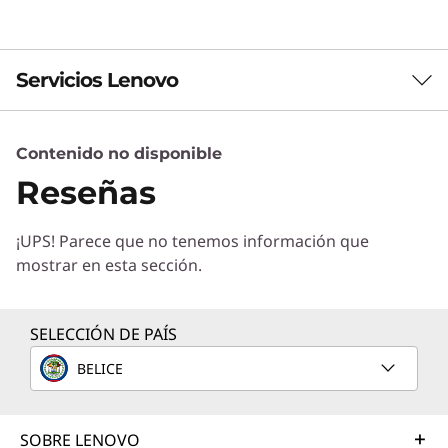
S
F
Servicios Lenovo
F
S
Contenido no disponible
Servicios de Soluciones
Reseñas
Diseñe la mejor estrategia para su empresa.
A
Trabajaremos con usted para hallar la solución
S
¡UPS! Parece que no tenemos información que
correcta para sus exclusivas necesidades
mostrar en esta sección.
empresariales.
S
Más información
S
SELECCIÓN DE PAÍS
D
BELICE
Servicios de Implementación
Acelere su tiempo de llegada a la productividad. Le
ayudaremos a simplificar la implementación de nuevas
SOBRE LENOVO